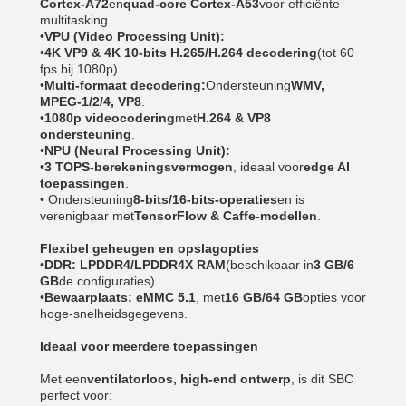
Cortex-A72
en
quad-core Cortex-A53
voor efficiënte
multitasking.
•
VPU (Video Processing Unit):
•
4K VP9 & 4K 10-bits H.265/H.264 decodering
(tot 60
fps bij 1080p).
•
Multi-formaat decodering:
Ondersteuning
WMV,
MPEG-1/2/4, VP8
.
•
1080p videocodering
met
H.264 & VP8
ondersteuning
.
•
NPU (Neural Processing Unit):
•
3 TOPS-berekeningsvermogen
, ideaal voor
edge AI
toepassingen
.
• Ondersteuning
8-bits/16-bits-operaties
en is
verenigbaar met
TensorFlow & Caffe-modellen
.
Flexibel geheugen en opslagopties
•
DDR:
LPDDR4/LPDDR4X RAM
(beschikbaar in
3 GB/6
GB
de configuraties).
•
Bewaarplaats:
eMMC 5.1
, met
16 GB/64 GB
opties voor
hoge-snelheidsgegevens.
Ideaal voor meerdere toepassingen
Met een
ventilatorloos, high-end ontwerp
, is dit SBC
perfect voor: