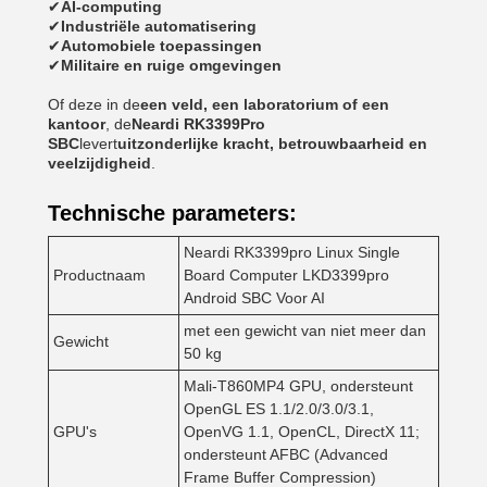
✔
AI-computing
✔
Industriële automatisering
✔
Automobiele toepassingen
✔
Militaire en ruige omgevingen
Of deze in de
een veld, een laboratorium of een
kantoor
, de
Neardi RK3399Pro
SBC
levert
uitzonderlijke kracht, betrouwbaarheid en
veelzijdigheid
.
Technische parameters:
Neardi RK3399pro Linux Single
Productnaam
Board Computer LKD3399pro
Android SBC Voor AI
met een gewicht van niet meer dan
Gewicht
50 kg
Mali-T860MP4 GPU, ondersteunt
OpenGL ES 1.1/2.0/3.0/3.1,
GPU's
OpenVG 1.1, OpenCL, DirectX 11;
ondersteunt AFBC (Advanced
Frame Buffer Compression)