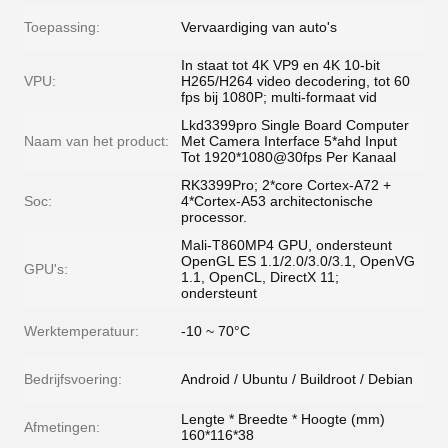
Toepassing:
Vervaardiging van auto's
In staat tot 4K VP9 en 4K 10-bit
VPU:
H265/H264 video decodering, tot 60
fps bij 1080P; multi-formaat vid
Lkd3399pro Single Board Computer
Naam van het product:
Met Camera Interface 5*ahd Input
Tot 1920*1080@30fps Per Kanaal
RK3399Pro; 2*core Cortex-A72 +
Soc:
4*Cortex-A53 architectonische
processor.
Mali-T860MP4 GPU, ondersteunt
OpenGL ES 1.1/2.0/3.0/3.1, OpenVG
GPU's:
1.1, OpenCL, DirectX 11;
ondersteunt
Werktemperatuur:
-10 ~ 70°C
Bedrijfsvoering:
Android / Ubuntu / Buildroot / Debian
Lengte * Breedte * Hoogte (mm)
Afmetingen:
160*116*38