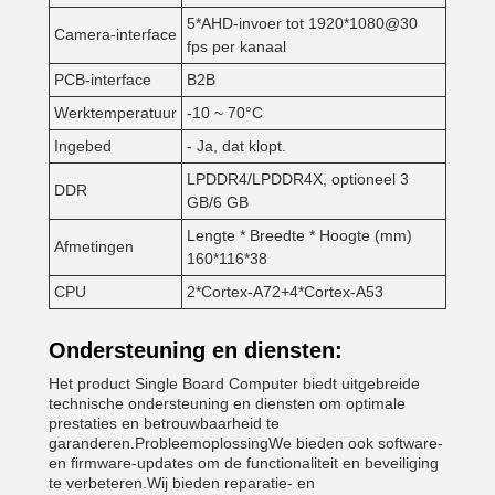
5*AHD-invoer tot 1920*1080@30
Camera-interface
fps per kanaal
PCB-interface
B2B
Werktemperatuur
-10 ~ 70°C
Ingebed
- Ja, dat klopt.
LPDDR4/LPDDR4X, optioneel 3
DDR
GB/6 GB
Lengte * Breedte * Hoogte (mm)
Afmetingen
160*116*38
CPU
2*Cortex-A72+4*Cortex-A53
Ondersteuning en diensten:
Het product Single Board Computer biedt uitgebreide
technische ondersteuning en diensten om optimale
prestaties en betrouwbaarheid te
garanderen.ProbleemoplossingWe bieden ook software-
en firmware-updates om de functionaliteit en beveiliging
te verbeteren.Wij bieden reparatie- en