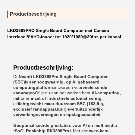
Productbeschrijving
LKD3399PRO Single Board Computer met Camera
Interface 5*AHD-invoer tot 1920*1080@30fps per kanaal
Productbeschrijving:
De
Neardi LKD3399Pro Single Board Computer
(SBC)
is een
hoogwaardig, op AI gebaseerd
computingplatform
ontworpen voor
veeleisende
aanvragen
Of je nu aan het werken bent.
AI-computing,
militaire inzet of industriële automatisering
,
dit
lichtgewicht maar duurzaam SBC (183,9 g,
exclusief randapparatuur)
levert
uitzonderlijk
verwerkingsvermogen en opslagcapaciteit
.
Geoptimaliseerde prestaties voor AI en multimedia
•
SoC:
Rockchip RK3399Pro
¢ Met een
twee-kern