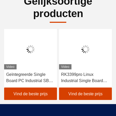
Gelijksoortige
producten
Video
Video
Geïntegreerde Single
RK3399pro Linux
Board PC Industrial SBC
Industrial Single Board
LKD3399 Android
Computer LKD3399pro
RK3399
Android SBC Voor AI
Vind de beste prijs
Vind de beste prijs