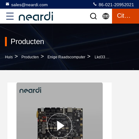
sales@neardi.com
86-021-20952021
Citaat
Producten
>
>
>
Huis
Producten
Enige Raadscomputer
Lkd3399pro Single Board Computer Met Camera Interface 5*ahd Input Tot 1920*1080@30fps Per Kanaal