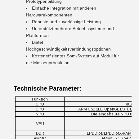
Prototypenbildung
Einfache Integration mit anderen
Hardwarekomponenten
Robuste und zuverlässige Leistung
Unterstützt mehrere Betriebssysteme und
Plattformen
Bietet
Hochgeschwindigkeitsverbindungsoptionen
Kosteneffizientes Som-System auf Modul für
die Massenproduktion
Technische Parameter:
Funktion
CPU
RK3566,
GPU
ARM G52 2EE, OpenGL ES 1.1/2.0/
NPU
Die eingebaute NPU unte
VPU
DDR
LPDDR4/LPDDR4X-RAM ist in o
eMMC
eMMC 5.1 Speicher,