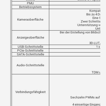
PMU
Betriebssystem
Kompatibel 
Bis zu 4 Date
Eine Schn
Kameraoberfläche
Zwei Schnittstell
Unterstützung von bi
Unterst
Bei der Erstellung von Bildschi
Unt
Anzeigeoberfläche
3D-LUT/P
USB-Schnittstelle
1 x US
PCIe-Schnittstelle
SATA-Schnittstelle
Audio-Schnittstelle
TDM unters
G
Verbindungsfähigkeit
Sechzehn PWMs auf dem
4 einseitige Eingangska