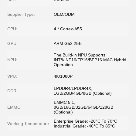
Supplier Type:
OEM/ODM
CPU:
4 * Cortex-A55
GPU:
ARM G52 2EE
The Build-in NPU Supports
NPU:
INT8/INT16/FP16/BFP16 MAC Hybrid
Operation.
VPU:
4K/1080P
LPDDR4/LPDDR4X,
DDR:
1GB/2GB/4GB/8GB (Optional)
EMMC 5.1,
EMMC:
8GB/16GB/32GB/64GB/128GB
(Optional)
Enterprise Grade: -20°C To 70°C
Working Temperature:
Industrial Grade: -40°C To 85°C