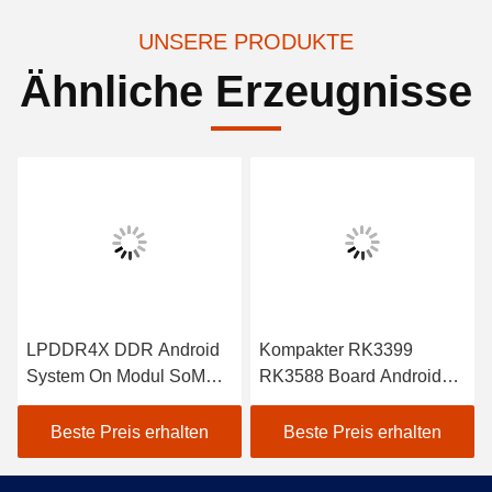
UNSERE PRODUKTE
Ähnliche Erzeugnisse
4X DDR Android
Kompakter RK3399
Dual-Core
m On Modul SoM
RK3588 Board Android
CPU Andro
9Pro angepasst
SoM Modul Cortex A55
Modul RK
CPU
TOPS NP
te Preis erhalten
Beste Preis erhalten
Beste P