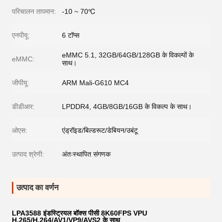
परिचालन तापमान:
-10 ~ 70℃
एनपीयू:
6 टॉप्स
eMMC 5.1, 32GB/64GB/128GB के विकल्पों के
eMMC:
साथ।
जीपीयू:
ARM Mali-G610 MC4
डीडीआर:
LPDDR4, 4GB/8GB/16GB के विकल्प के साथ।
ओएस:
एंड्रॉइड/बिल्डरूट/डेबियन/उबंटू
उत्पाद श्रेणी:
अंतःस्थापित संगणक
उत्पाद का वर्णन
LPA3588 इंडस्ट्रियल बॉक्स पीसी 8K60FPS VPU
H.265/H.264/AV1/VP9/AVS2 के साथ