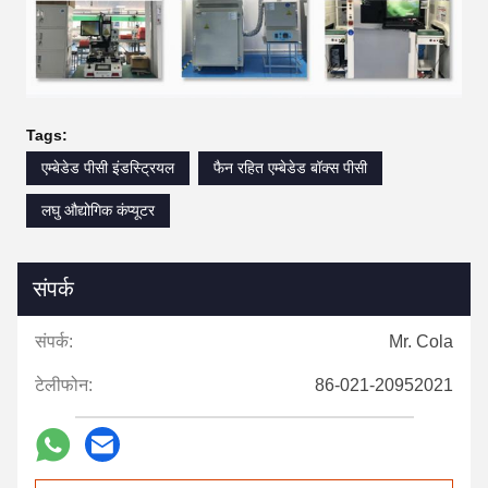
Tags:
एम्बेडेड पीसी इंडस्ट्रियल
फैन रहित एम्बेडेड बॉक्स पीसी
लघु औद्योगिक कंप्यूटर
संपर्क
संपर्क:
Mr. Cola
टेलीफोन:
86-021-20952021