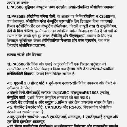
उत्पाद का वर्णन:
LPA3588 बुद्धिमान कंप्यूटरः उच्च प्रदर्शन, एआई-संचालित औद्योगिक समाधान
द
LPA3588 औद्योगिक बॉक्स पीसी
, के आधार पर निर्मित
रॉकचिप RK3588
मंच,
एक है
मजबूत, औद्योगिक-ग्रेड कंप्यूटिंग प्रणाली
के लिए डिज़ाइन किया गया
एआई,
विजन प्रोसेसिंग और एज कंप्यूटिंग एप्लिकेशन
. जिसमें एक
पूरी तरह से एल्यूमीनियम,
पंखे के बिना चेसिस
, इसमें एक उन्नत आंतरिक थर्मल डिजाइन शामिल है जो गर्मी को
स्थानांतरित करके इसे दूर करता है
सीपीयू और पीएमयू
बाहरी आवरण के लिए इस
डिजाइन सुनिश्चित करता है
दीर्घकालिक स्थिरता और उच्च प्रदर्शन
, यहां तक
कि
कठोर औद्योगिक वातावरण
.
व्यापक संपर्क और विस्तार
द
LPA3588
औद्योगिक और एआई अनुप्रयोगों की एक विस्तृत श्रृंखला को
समायोजित करने के लिए डिज़ाइन किया गया है
उच्च गति डेटा संचरण
और
लचीला
कनेक्टिविटी विकल्प
, जिसमें निम्नलिखित शामिल हैंः
✔
3 यूएसबी 3.0 होस्ट पोर्ट + पूर्ण-कार्य प्रकार-सी
परिधीय उपकरण और कैमरे के
एकीकरण के लिए।
✔
दोहरी मिनी-पीसीआईई स्लॉट
के लिए
4G/5G मॉड्यूल
या
RK1808 एनपीयू
कंप्यूटिंग कार्ड
, एआई विजन कंप्यूटिंग क्षमताओं को बढ़ा रहा है।
✔
दोहरे बैंड वाईफाई 6 और ब्लूटूथ 5.0
स्थिर और तेज़ वायरलेस संचार के लिए।
✔
2 गीगाबिट ईथरनेट पोर्ट, CANBUS और RS485
, विश्वसनीय औद्योगिक
नेटवर्क का समर्थन करता है।
✔
बहु-प्रदर्शन समर्थन
के साथ
3 एचडीएमआई आउटपुट, 1 एचडीएमआई इनपुट और
एक डीपी इंटरफ़ेस आउटपुट
.
✔
दो-चैनल एलवीडीएस इंटरफ़ेस
के साथ
बैकलाइट नियंत्रण और टचस्क्रीन समर्थन
.