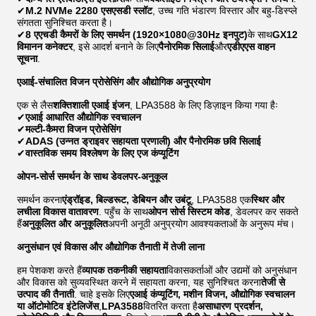
✔
M.2 NVMe 2280 एसएसडी स्लॉट
, उच्च गति भंडारण विस्तार और बहु-डिस्प्ले
संगतता सुनिश्चित करता है।
✔
8 एएचडी कैमरों के लिए समर्थन (1920×1080@30Hz इनपुट)
के साथ
GX12
विमानन कनेक्टर
, इसे आदर्श बनाने के लिए
पैनोरमिक सिलाई
और
एडीएएस वाहन
सूचना
.
एआई-संचालित विजन प्रोसेसिंग और औद्योगिक अनुप्रयोग
एक से लैस
शक्तिशाली एआई इंजन
, LPA3588 के लिए डिज़ाइन किया गया हैः
✔
एआई आधारित औद्योगिक स्वचालन
✔
मल्टी-कैमरा विजन प्रोसेसिंग
✔
ADAS (उन्नत ड्राइवर सहायता प्रणाली) और पैनोरमिक छवि सिलाई
✔
वास्तविक समय विश्लेषण के लिए एज कंप्यूटिंग
ओपन-सोर्स समर्थन के साथ डेवलपर-अनुकूल
समर्थन करना
एंड्रॉइड, बिल्डरूट, डेबियन और उबंटू
, LPA3588 एक
स्थिर और
लचीला विकास वातावरण
. पहुँच के साथ
ओपन सोर्स सिस्टम कोड
, डेवलपर कर सकते
हैं
अनुकूलित और अनुकूलित
अपनी अनूठी अनुप्रयोग आवश्यकताओं के अनुरूप मंच।
अनुसंधान एवं विकास और औद्योगिक तैनाती में तेजी लाना
हम पेशकश करते हैं
व्यापक तकनीकी सहायता
विकासकर्ताओं और उद्यमों को अनुसंधान
और विकास को सुव्यवस्थित करने में सहायता करना, यह सुनिश्चित करना
तेजी से
उत्पाद की तैनाती
. चाहे इसके लिए
एआई कंप्यूटिंग, मशीन विजन, औद्योगिक स्वचालन
या ऑटोमोटिव इंटेलिजेंस
,
LPA3588
वितरित करता है
असाधारण प्रदर्शन,