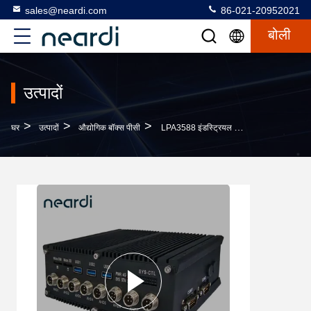
sales@neardi.com
86-021-20952021
बोली
उत्पादों
>
>
>
घर
उत्पादों
औद्योगिक बॉक्स पीसी
LPA3588 इंडस्ट्रियल बॉक्स पीसी 8K60FPS VPU H.265/H.264/AV1/VP9/AVS2 के साथ