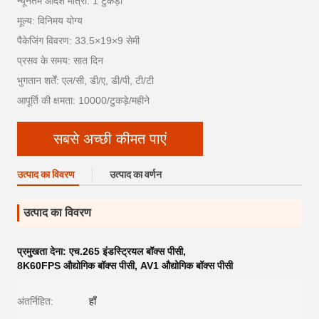
न्यूनतम आदेश मात्रा: 1 टुकड़ा
मूल्य: विनिमय योग्य
पैकेजिंग विवरण: 33.5×19×9 सेमी
प्रसव के समय: सात दिन
भुगतान शर्तें: एल/सी, डी/ए, डी/पी, टी/टी
आपूर्ति की क्षमता: 10000/टुकड़े/महीने
सबसे अच्छी कीमत पाएं
उत्पाद का विवरण
उत्पाद का वर्णन
उत्पाद का विवरण
प्रमुखता देना:
एच.265 इंडस्ट्रियल बॉक्स पीसी
,
8K60FPS औद्योगिक बॉक्स पीसी
,
AV1 औद्योगिक बॉक्स पीसी
अंतर्निहित:
हाँ