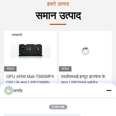
हमारे उत्पाद
समान उत्पाद
विडियो
विडियो
GPU ARM Mali-T860MP4
एचडीएमआई इनपुट इंटरफेस के
GPU के साथ LPB3399Pro
साथ LPB3568 एम्बेडेड
औद्योगिक बॉक्स पीसी
इंडस्ट्रियल कंप्यूटर बॉक्स पीसी
andy
RK3568
सबसे अच्छी कीमत पाएं
सबसे अच्छी कीमत पाएं
5:46 AM