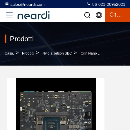
sales@neardi.com
86-021-20952021
Citazione
Prodotti
>
>
>
Casa.
Prodotti
Nvidia Jetson SBC
Orin Nano LKD Nvidia Jetson SBC Single Board Computer 6xA78 OEM