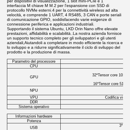
per dispositivi di visualizzazione, 1 slot mini-PCIe e 1
interfaccia M chiave M M.2 per l'espansione con SSD di
protocollo NVMe esterni.4 per la connettività wireless ad alta
velocità, e comprende 1 UART, 4 RS485, 3 CAN e porte seriali
di comunicazione GPIO, soddisfacendo varie esigenze di
connessione periferica e applicazioni industriali.
Supportando il sistema Ubuntu, LKD Orin Nano offre elevate
prestazioni, affidabilità e scalabilità..La nostra azienda fornisce
un supporto tecnico completo per gli sviluppatori e gli utenti
aziendali,Aiutandoli a completare in modo efficiente la ricerca e
lo sviluppo e a ridurre significativamente il ciclo di sviluppo del
prodotto e la produzione di massa.
Parametro del processore
CPU
32*Tensor core 1024 
GPU
16*Tensor core 512 
NPU
VPU
Codifica video
DDR
Sistema operativo
Informazioni hardware
Potenza
3*USB 
USB