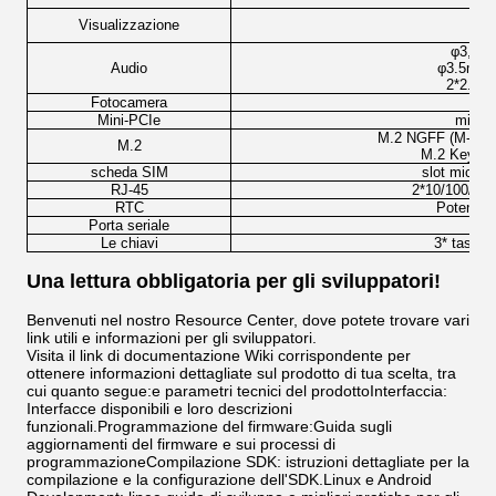
Visualizzazione
φ3,5mm
Audio
φ3.5mm m
2*2.7W/
Fotocamera
Mini-PCIe
mini 
M.2 NGFF (M-KEY
M.2
M.2 Key M
scheda SIM
slot micro 
RJ-45
2*10/100/100
RTC
Potenza R
Porta seriale
Le chiavi
3* tasti (
Una lettura obbligatoria per gli sviluppatori!
Benvenuti nel nostro Resource Center, dove potete trovare vari
link utili e informazioni per gli sviluppatori.
Visita il link di documentazione Wiki corrispondente per
ottenere informazioni dettagliate sul prodotto di tua scelta, tra
cui quanto segue:e parametri tecnici del prodottoInterfaccia:
Interfacce disponibili e loro descrizioni
funzionali.Programmazione del firmware:Guida sugli
aggiornamenti del firmware e sui processi di
programmazioneCompilazione SDK: istruzioni dettagliate per la
compilazione e la configurazione dell'SDK.Linux e Android