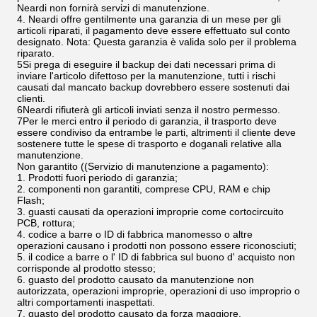
Neardi non fornirà servizi di manutenzione.
4. Neardi offre gentilmente una garanzia di un mese per gli
articoli riparati, il pagamento deve essere effettuato sul conto
designato. Nota: Questa garanzia è valida solo per il problema
riparato.
5Si prega di eseguire il backup dei dati necessari prima di
inviare l'articolo difettoso per la manutenzione, tutti i rischi
causati dal mancato backup dovrebbero essere sostenuti dai
clienti.
6Neardi rifiuterà gli articoli inviati senza il nostro permesso.
7Per le merci entro il periodo di garanzia, il trasporto deve
essere condiviso da entrambe le parti, altrimenti il cliente deve
sostenere tutte le spese di trasporto e doganali relative alla
manutenzione.
Non garantito ((Servizio di manutenzione a pagamento):
1. Prodotti fuori periodo di garanzia;
2. componenti non garantiti, comprese CPU, RAM e chip
Flash;
3. guasti causati da operazioni improprie come cortocircuito
PCB, rottura;
4. codice a barre o ID di fabbrica manomesso o altre
operazioni causano i prodotti non possono essere riconosciuti;
5. il codice a barre o l' ID di fabbrica sul buono d' acquisto non
corrisponde al prodotto stesso;
6. guasto del prodotto causato da manutenzione non
autorizzata, operazioni improprie, operazioni di uso improprio o
altri comportamenti inaspettati.
7. guasto del prodotto causato da forza maggiore.