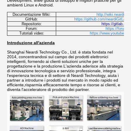
Development: linee guida di sviluppo e migliori pratiche per gli
ambienti Linux e Android.
Documentazione Wiki:
http://wiki.neardi.n
GitHub:
https://github.com/neardiGitLab:
Repositorio:
https://gitlab.com
Forum:
https://forum.
Tutoriali video:
https://www.youtube.c
Introduzione all'azienda
Shanghai Neardi Technology Co., Ltd. è stata fondata nel
2014, concentrandosi sul campo dei prodotti elettronici
intelligenti, fornendo ai clienti soluzioni uniche per la
progettazione e la produzione.L'azienda aderisce alla strategia
di innovazione tecnologica e servizio professionale, integra
l'esperienza tecnica e di settore di Neardi Technology, aiuta i
partner a introdurre i prodotti sul mercato in modo rapido ed
efficiente,risparmia efficacemente tempo e risorse ai clienti, e
diventa l'acceleratore di prodotto dei partner.