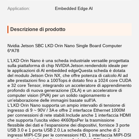
Application:
Embedded Edge AI
Descrizione di prodotto
Nvidia Jetson SBC LKD Orin Nano Single Board Computer
6*A78
L'LKD Orin Nano è una scheda industriale versatile progettata
sulla piattaforma di chip NVIDIA Jetson.rendendolo ideale per
le applicazioni di AI embedded edgeQuesta scheda è dotata
del modulo Jetson Orin NX, che offre potenza di calcolo AI ad
alte prestazioni fino a 100Tops.è dotato fino a 1024 core CUDA
e 32 core Tensor, integrando un acceleratore di apprendimento
profondo di nuova generazione (DLA) e un acceleratore di
computer vision (PVA) per un solido ragionamento e
un'elaborazione delle immagini basate sull'IA.
L'LKD Orin Nano supporta un ampio intervallo di tensione di
ingresso di 9 ~ 90V / 3A e offre 2 interfacce Ethernet 1000M
per connessioni di rete stabili.Include anche 1 interfaccia HDMI
che supporta l'uscita video 4K60fpsPer la trasmissione
flessibile dei dati e l'espansione dei dispositivi, fornisce 3 porte
USB 3.0 e 1 porta USB 2.0.La scheda dispone anche di 2
ingressi MIPI-CSI per le connessioni HD, 1 interfaccia MIPI-DSI