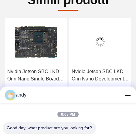
Simili prodotti
Nvidia Jetson SBC LKD
Nvidia Jetson SBC LKD
Orin Nano Single Board
Orin Nano Development
Computer con NPU Orin
Board Con CPU Jetson
Nano 8GB 40TOPS Orin
Orin Nano 6*A78
Ottieni il miglior prezzo
Ottieni il miglior prezzo
andy
Nano 4GB 20TOPS
8:08 PM
Good day, what product are you looking for?