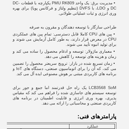
•
مدیریت برق: یک واحد PMU RK809 یکپارچه با قطعات DC-
DC و LDO، با DVFS (تنظیم ولتاژ و فرکانس پویا) برای بهره
وری انرژی و ثبات عملیاتی طولانی.
طراحی سازگار با توسعه دهندگان و مقرون به صرفه
•
پین های CPU کاملا قابل دسترسی: تمام پین های عملکردی
CPU در معرض قرار دارند، به طور کامل آزمایش می شوند و
برای تولید انبوه تأیید می شوند.
•
معماری ماژولار: توسعه و ادغام محصول را ساده می کند و
زمان و هزینه های توسعه را کاهش می دهد.
•
زمان تسریع شده در بازار: ترویج سریعتر محصول را تضمین
می کند، که آن را برای اتوماسیون صنعتی، دستگاه های IoT و
برنامه های کاربردی مبتنی بر هوش مصنوعی ایده آل می کند.
LCB3568 SoM یک راه حل قدرتمند اما جمع و جور برای
توسعه سیستم های جاسازی شده را فراهم می کند که مقیاس
پذیری، بهره وری انرژی و قابلیت اطمینان در برنامه های
کاربردی صنعتی و محاسباتی را ارائه می دهد.
پارامترهای فنی:
عملکرد