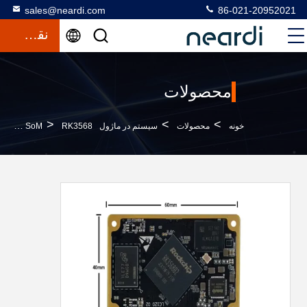
sales@neardi.com
86-021-20952021
نقل قول
محصولات
>
>
>
خونه
محصولات
سیستم در ماژول SoM
RK3568 کامپیوتر در ماژول SOM بازو سیستم در ماژول PCIe2.1/SATA3.0/USB3.0/QSGMII