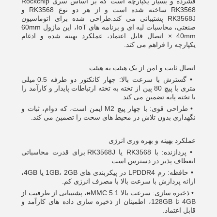
فشرده و بسیار یکپارچه است که بر اساس سری Rockchip
RK3568 ساخته شده است و از هر دو نوع RK3568 و
RK3568J پشتیبانی می کند.طراحی شده برای اتوماسیون
صنعتی، محاسبات لبه ای و برنامه های IoT، این ماژول 60mm
× 40mm اتصال قابل اعتماد، عملکرد بهینه شده و ادغام
یکپارچه را فراهم می کند.
اتصال ثابت و امن از یک هیئت به هیئت
•
گسترش با سرعت بالا: چهار کانکتور دو طرفه 0.5 میلی
متری با پیچ 80 پین از تخته به تخته ارتباطات پایدار و کارآمد را
با تخته پایه تضمین می کند.
•
طراحی قوی: با چهار پیچ M2 ایمن است، که دوام، ثبات و
نگهداری بدون تلاش در محیط های سخت را تضمین می کند.
عملکرد بهینه و بهره وری انرژی
•
پردازنده: با RK3568 یا RK3568J برای قدرت محاسباتی
انعطاف پذیر در دسترس است.
•
حافظه: رم LPDDR4 در پیکربندی های 1GB، 2GB یا 4GB،
ارائه پردازش با سرعت بالا با مصرف انرژی کم.
•
ذخیره سازی: سرعت بالا eMMC 5.1، پشتیبانی از ظرفیت از
4GB تا 128GB، اطمینان از ذخیره سازی داده های کارآمد و
قابل اعتماد.