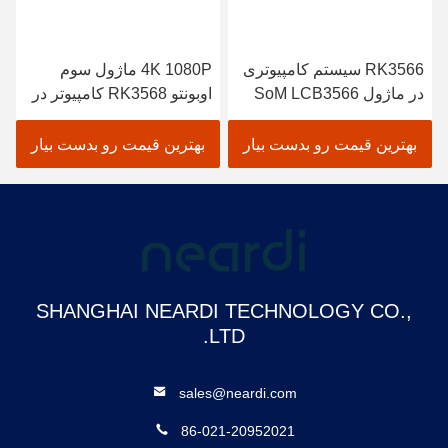
یستم کامپیوتری
4K 1080P ماژول سوم
RK3588
ل SoM LCB3566
اوبونتو RK3568 کامپیوتر در
در ماژول 88
ماژول LCB3568 Arm Com
لینوکس اندروید
و بدست بیار
بهترین قیمت رو بدست بیار
بهترین قیمت رو ب
SHANGHAI NEARDI TECHNOLOGY CO.,
LTD.
sales@neardi.com
86-021-20952021