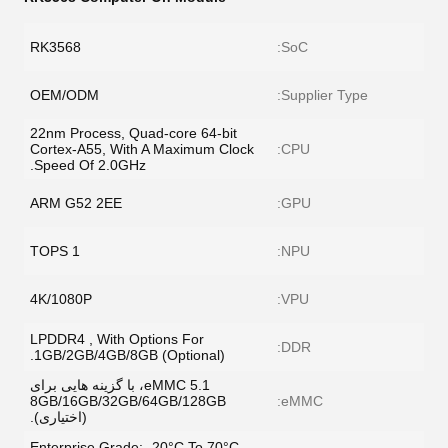
RK3568
SoC:
OEM/ODM
Supplier Type:
22nm Process, Quad-core 64-bit
Cortex-A55, With A Maximum Clock
CPU:
Speed Of 2.0GHz.
ARM G52 2EE
GPU:
1 TOPS
NPU:
4K/1080P
VPU:
LPDDR4 , With Options For
DDR:
1GB/2GB/4GB/8GB (Optional).
eMMC 5.1، با گزینه هایی برای
8GB/16GB/32GB/64GB/128GB
eMMC:
(اختیاری).
Enterprise Grade: -20°C To 70°C