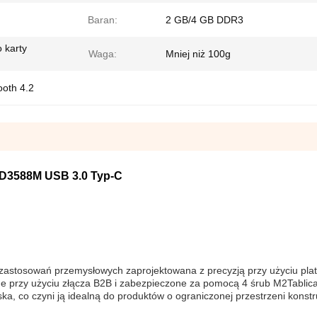
Baran:
2 GB/4 GB DDR3
o karty
Waga:
Mniej niż 100g
ooth 4.2
D3588M USB 3.0 Typ-C
astosowań przemysłowych zaprojektowana z precyzją przy użyciu pla
przy użyciu złącza B2B i zabezpieczone za pomocą 4 śrub M2Tablica
ska, co czyni ją idealną do produktów o ograniczonej przestrzeni konstr