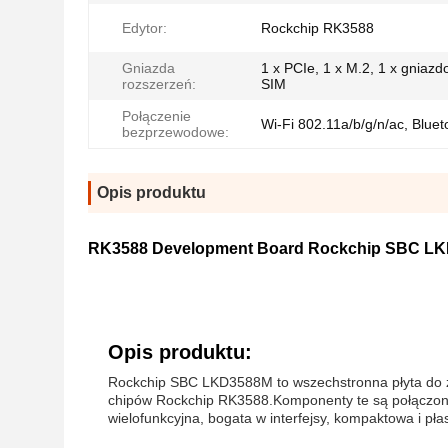
Edytor:
Rockchip RK3588
Gniazda
1 x PCIe, 1 x M.2, 1 x gniazd
rozszerzeń:
SIM
Połączenie
Wi-Fi 802.11a/b/g/n/ac, Bluet
bezprzewodowe:
Opis produktu
RK3588 Development Board Rockchip SBC LK
Opis produktu:
Rockchip SBC LKD3588M to wszechstronna płyta do z
chipów Rockchip RK3588.Komponenty te są połączone 
wielofunkcyjna, bogata w interfejsy, kompaktowa i pła