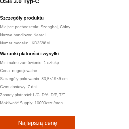
USB 3.0 Typ-C
Szczegóły produktu
Miejsce pochodzenia: Szanghaj, Chiny
Nazwa handlowa: Neardi
Numer modelu: LKD3588M
Warunki płatności i wysyłki
Minimalne zamówienie: 1 sztukę
Cena: negocjowalne
Szczegóły pakowania: 33,5×19×9 cm
Czas dostawy: 7 dni
Zasady płatności: L/C, D/A, D/P, T/T
Możliwość Supply: 10000/szt./mon
Najlepszą cenę