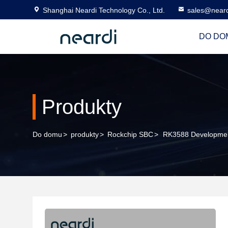
Shanghai Neardi Technology Co., Ltd.
sales@near
DO DO
Produkty
Do domu
>
produkty
>
Rockchip SBC
>
RK3588 Developmen