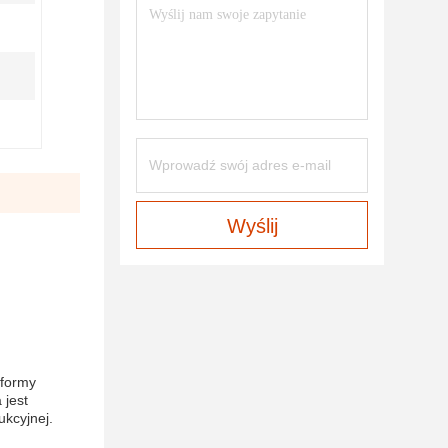
Wyślij
tformy
 jest
ukcyjnej.