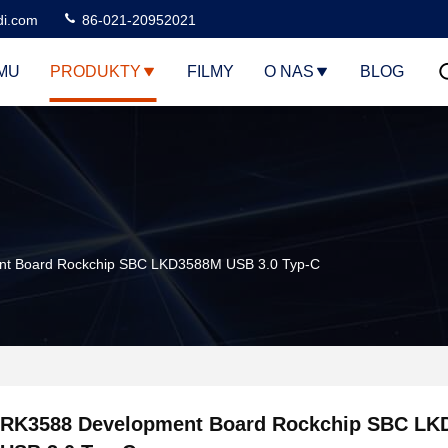
di.com
86-021-20952021
MU
PRODUKTY
FILMY
O NAS
BLOG
t Board Rockchip SBC LKD3588M USB 3.0 Typ-C
RK3588 Development Board Rockchip SBC LK