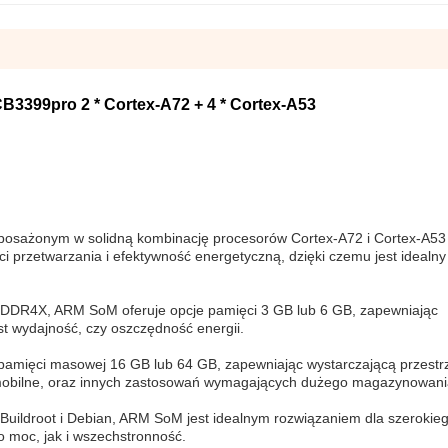
399pro 2 * Cortex-A72 + 4 * Cortex-A53
osażonym w solidną kombinację procesorów Cortex-A72 i Cortex-A53
i przetwarzania i efektywność energetyczną, dzięki czemu jest idealny
DDR4X, ARM SoM oferuje opcje pamięci 3 GB lub 6 GB, zapewniając
est wydajność, czy oszczędność energii.
 pamięci masowej 16 GB lub 64 GB, zapewniając wystarczającą przestr
ry mobilne, oraz innych zastosowań wymagających dużego magazynowani
 Buildroot i Debian, ARM SoM jest idealnym rozwiązaniem dla szerokie
 moc, jak i wszechstronność.