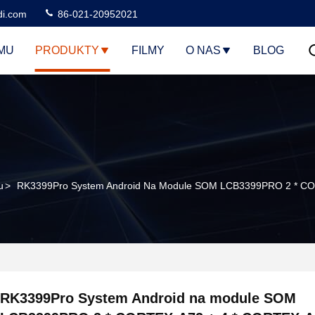
di.com
86-021-20952021
MU
PRODUKTY
FILMY
O NAS
BLOG
u
>
RK3399Pro System Android Na Module SOM LCB3399PRO 2 * C
RK3399Pro System Android na module SOM