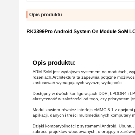
Opis produktu
RK3399Pro Android System On Module SoM LCB3
Opis produktu:
ARM SoM jest wydajnym systemem na modułach, wyp
rdzeniach.Architektura ta zapewnia potężne możliwośc
zastosowań wymagających wyższej wydajności.
Dostępny w dwóch konfiguracjach DDR, LPDDR4 i LP
elastyczność w zależności od tego, czy priorytetem j
Moduł zawiera również interfejs eMMC 5.1 z opcjami
aplikacji, danych i treści multimedialnych.kompute
Dzięki kompatybilności z systemami Android, Ubuntu,
zakresu projektów wbudowanych, oferującym zarówno