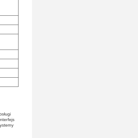
sługi
terfejs
systemy