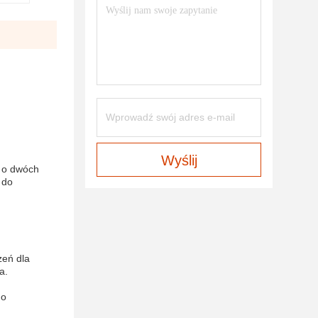
Wyślij
 o dwóch
 do
zeń dla
a.
go