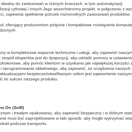
t idealny do zastosowań w różnych branżach, w tym automatyzacji
zacji cyfrowej i innych.Jego wszechstronny projekt, w połączeniu z wys
ęci, zapewnia spełnienie potrzeb różnorodnych zastosowań produktów.
duł, oferujący producentom potężne i kompaktowe rozwiązanie komput
dzonych.
ny w kompleksowe wsparcie techniczne i usługi, aby zapewnić naszym
espół ekspertów jest do dyspozycji, aby udzielić pomocy w ustawieni
oleniowe, aby pomóc klientom w uzyskaniu jak największej korzyści 
 i oprogramowania układowego, aby zapewnić, że urządzenia naszych 
 aktualizacjami bezpieczeństwaNaszym celem jest zapewnienie naszym
ić im sukces naszego produktu.
em On (SoM)
znym i trwałym opakowaniu, aby zapewnić bezpieczny i w dobrym stan
nie musi być zaprojektowane w taki sposób, aby mogło wytrzymać wsz
odukt podczas transportu.