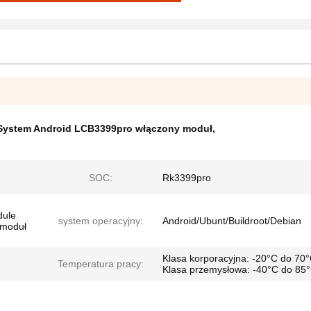
System Android LCB3399pro włączony moduł
,
SOC:
Rk3399pro
dule
system operacyjny:
Android/Ubunt/Buildroot/Debian
 moduł
Klasa korporacyjna: -20°C do 70°
Temperatura pracy:
Klasa przemysłowa: -40°C do 85