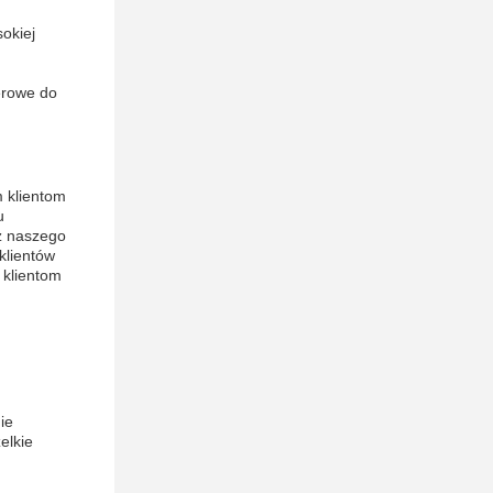
okiej
erowe do
 klientom
u
z naszego
klientów
 klientom
ie
elkie