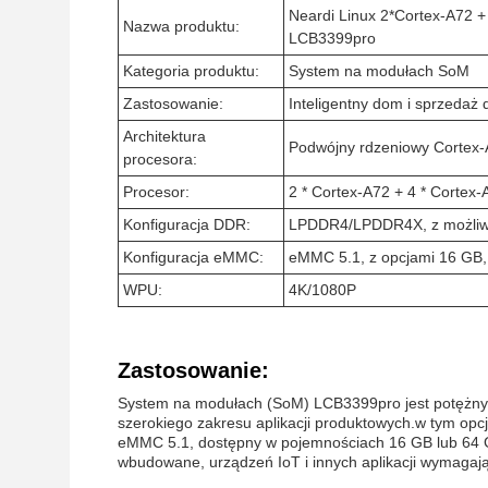
Neardi Linux 2*Cortex-A72
Nazwa produktu:
LCB3399pro
Kategoria produktu:
System na modułach SoM
Zastosowanie:
Inteligentny dom i sprzedaż 
Architektura
Podwójny rdzeniowy Cortex-
procesora:
Procesor:
2 * Cortex-A72 + 4 * Cortex-
Konfiguracja DDR:
LPDDR4/LPDDR4X, z możliw
Konfiguracja eMMC:
eMMC 5.1, z opcjami 16 GB,
WPU:
4K/1080P
Zastosowanie:
System na modułach (SoM) LCB3399pro jest potężn
szerokiego zakresu aplikacji produktowych.w tym o
eMMC 5.1, dostępny w pojemnościach 16 GB lub 64 G
wbudowane, urządzeń IoT i innych aplikacji wymagają