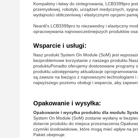
Kompaktny i łatwy do zintegrowania, LCB3399pro jes
przemysłowej, robotyki, urządzeń medycznych, sygnali
wydajności obliczeniową i elastycznymi opcjami pami
Neardi's LCB3399pro to niezawodny i elastyczny mo
opracowywania najnowocześniejszych produktów osa
Wsparcie i usługi:
Nasz produkt System On Module (SoM) jest wyposażo
bezproblemowe korzystanie z naszego produktu.Nasz z
produktuPonadto oferujemy dostosowane programy szk
produktu.udostępniamy aktualizacje oprogramowania
są zawsze na bieżąco z najnowszymi technologiami i
najwyższego poziomu obsługi i wsparcia, aby zapewn
Opakowanie i wysyłka:
Opakowanie i wysyłka produktu dla modułu Syst
System On Module (SoM) zostanie wysłany w bezpiec
dotarcie produktu do miejsca przeznaczenia.Opakowa
czynniki środowiskowe, które mogą mieć wpływ na pr
Pakiet obejmuje: