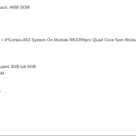
ułach, ARM SOM
72 + 4*Cortex-A53 System On Module RK3399pro Quad Core Som Modu
cjami 3GB lub 6GB
oM
h