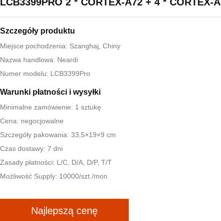
LCB3399PRO 2 * CORTEX-A72 + 4 * CORTEX-A
Szczegóły produktu
Miejsce pochodzenia: Szanghaj, Chiny
Nazwa handlowa: Neardi
Numer modelu: LCB3399Pro
Warunki płatności i wysyłki
Minimalne zamówienie: 1 sztukę
Cena: negocjowalne
Szczegóły pakowania: 33,5×19×9 cm
Czas dostawy: 7 dni
Zasady płatności: L/C, D/A, D/P, T/T
Możliwość Supply: 10000/szt./mon
Najlepszą cenę