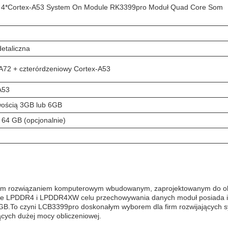
 + 4*Cortex-A53 System On Module RK3399pro Moduł Quad Core Som
detaliczna
A72 + czterórdzeniowy Cortex-A53
A53
ością 3GB lub 6GB
 64 GB (opcjonalnie)
ym rozwiązaniem komputerowym wbudowanym, zaprojektowanym do ob
pcje LPDDR4 i LPDDR4XW celu przechowywania danych moduł posiada in
B.To czyni LCB3399pro doskonałym wyborem dla firm rozwijających 
cych dużej mocy obliczeniowej.