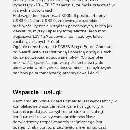
wynoszący -10 ~ 70 °C zapewnia, że może pracować w
różnych środowiskach.
Pod względem łączności LKD3588 posiada 4 porty
USB3.0 i 1 port USB2.0, zapewniając szerokie
możliwości łączenia urządzeń peryferyjnych, takich jak
klawiatury, myszy i aparaty fotograficzne.Jego moc
wejściowa 12V / 2A zapewnia, że może być łatwo
zasilany z różnych źródeł.
Ogólnie rzecz biorąc, LKD3588 Single Board Computer
od Neardi jest wszechstronną i potężną opcją dla tych,
którzy potrzebują wbudowanej płyty PC.i szerokie
możliwości łączności sprawiają, że jest idealny do
stosowania w różnych zastosowaniach., od cyfrowych
napisów po automatyzację przemysłową i dalej.
Wsparcie i usługi:
Nasz produkt Single Board Computer jest wyposażony w
kompleksowe wsparcie techniczne i usługi, w tym
konsultacje dotyczące wyboru produktu, instalacji,
konfiguracji i rozwiązywania problemów.Nasz
doświadczony zespół wsparcia technicznego jest
dostępny, aby pomóc przez telefon, e-mail lub czat