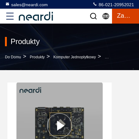
sales@neardi.com
86-021-20952021
Zacytować
Produkty
>
>
>
Do Domu
Produkty
Komputer Jednopłytkowy
LKD3588 Pojedynczy