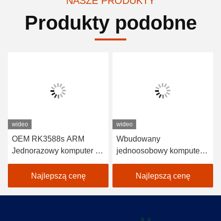
NASZE PRODUKTY
Produkty podobne
wideo
wideo
OEM RK3588s ARM
Wbudowany
Jednorazowy komputer AI
jednoosobowy komputer
Arm SBC LBA3588S
PC Industrial SBC
128GB
LKD3399 Android
Najlepszą cenę
Najlepszą cenę
RK3399