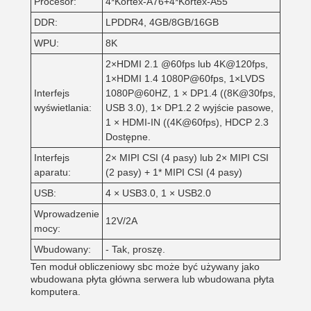
Procesor:
4*Kortex-A76+4*Kortex-A55
DDR:
LPDDR4, 4GB/8GB/16GB
WPU:
8K
2×HDMI 2.1 @60fps lub 4K@120fps,
1×HDMI 1.4 1080P@60fps, 1×LVDS
Interfejs
1080P@60HZ, 1 × DP1.4 ((8K@30fps,
wyświetlania:
USB 3.0), 1× DP1.2 2 wyjście pasowe,
1 × HDMI-IN ((4K@60fps), HDCP 2.3
Dostępne.
Interfejs
2× MIPI CSI (4 pasy) lub 2× MIPI CSI
aparatu:
(2 pasy) + 1* MIPI CSI (4 pasy)
USB:
4 × USB3.0, 1 × USB2.0
Wprowadzenie
12V/2A
mocy:
Wbudowany:
- Tak, proszę.
Ten moduł obliczeniowy sbc może być używany jako
wbudowana płyta główna serwera lub wbudowana płyta
komputera.