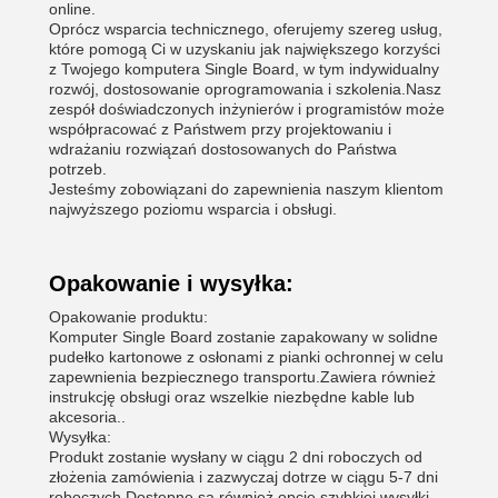
online.
Oprócz wsparcia technicznego, oferujemy szereg usług,
które pomogą Ci w uzyskaniu jak największego korzyści
z Twojego komputera Single Board, w tym indywidualny
rozwój, dostosowanie oprogramowania i szkolenia.Nasz
zespół doświadczonych inżynierów i programistów może
współpracować z Państwem przy projektowaniu i
wdrażaniu rozwiązań dostosowanych do Państwa
potrzeb.
Jesteśmy zobowiązani do zapewnienia naszym klientom
najwyższego poziomu wsparcia i obsługi.
Opakowanie i wysyłka:
Opakowanie produktu:
Komputer Single Board zostanie zapakowany w solidne
pudełko kartonowe z osłonami z pianki ochronnej w celu
zapewnienia bezpiecznego transportu.Zawiera również
instrukcję obsługi oraz wszelkie niezbędne kable lub
akcesoria..
Wysyłka:
Produkt zostanie wysłany w ciągu 2 dni roboczych od
złożenia zamówienia i zazwyczaj dotrze w ciągu 5-7 dni
roboczych.Dostępne są również opcje szybkiej wysyłki