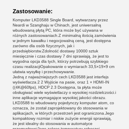
Zastosowanie:
Komputer LKD3588 Single Board, wytwarzany przez
Neardi w Szanghaju w Chinach, jest uniwersalną
wbudowaną płytą PC, która może być używana w
różnych zastosowaniach.Z minimalną ilością zamówienia
w jednym kawałku i negocjowalną ceną, jest dostępna
zarówno dla osób fizycznych, jak i
przedsiębiorstw.Zdolność dostawy 10000 sztuk
miesięcznie i czas dostawy 7 dni sprawiają, że jest to
wygodna opcja dla tych, którzy potrzebują szybkiego
czasu realizacjiOpakowanie o wymiarach 33,5×19×9 cm
ułatwia wysyłkę i przechowywanie.
Jedną z najważniejszych cech LKD3588 jest interfejs
wyświetlacza.2 2 Wyjście na pasie, oraz 1 × HDMI-IN
((4K@60fps), HDCP 2.3 Dostępna, ta płyta może
obsługiwać wiele wyświetlaczy o wysokiej rozdzielczości.i
inne aplikacje wymagające wysokiej jakości obrazu.
LKD3588 to wbudowany pojedynczy komputer atom, co
oznacza, że został zaprojektowany do stosowania w
aplikacjach, w których przestrzeń jest ograniczona.Jego
kompaktowy rozmiar i niskie zużycie energii sprawiają,
że jest idealny do stosowania w automatyce
przemysłowejJego zakres temperatury roboczej