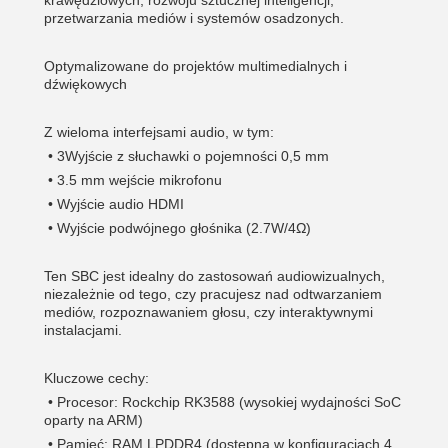
krawędziowych, rozwoju sztucznej inteligencji,
przetwarzania mediów i systemów osadzonych.
Optymalizowane do projektów multimedialnych i
dźwiękowych
Z wieloma interfejsami audio, w tym:
•
3Wyjście z słuchawki o pojemności 0,5 mm
•
3.5 mm wejście mikrofonu
•
Wyjście audio HDMI
•
Wyjście podwójnego głośnika (2.7W/4Ω)
Ten SBC jest idealny do zastosowań audiowizualnych,
niezależnie od tego, czy pracujesz nad odtwarzaniem
mediów, rozpoznawaniem głosu, czy interaktywnymi
instalacjami.
Kluczowe cechy:
•
Procesor: Rockchip RK3588 (wysokiej wydajności SoC
oparty na ARM)
•
Pamięć: RAM LPDDR4 (dostępna w konfiguracjach 4