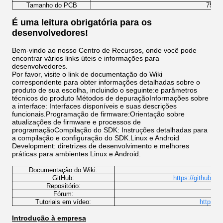
Tamanho do PCB
75 * 
É uma leitura obrigatória para os
desenvolvedores!
Bem-vindo ao nosso Centro de Recursos, onde você pode
encontrar vários links úteis e informações para
desenvolvedores.
Por favor, visite o link de documentação do Wiki
correspondente para obter informações detalhadas sobre o
produto de sua escolha, incluindo o seguinte:e parâmetros
técnicos do produto Métodos de depuraçãoInformações sobre
a interface: Interfaces disponíveis e suas descrições
funcionais.Programação de firmware:Orientação sobre
atualizações de firmware e processos de
programaçãoCompilação do SDK: Instruções detalhadas para
a compilação e configuração do SDK.Linux e Android
Development: diretrizes de desenvolvimento e melhores
práticas para ambientes Linux e Android.
Documentação do Wiki:
http
GitHub:
https://github.co
Repositório:
h
Fórum:
Tutoriais em vídeo:
https:/
Introdução à empresa