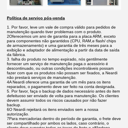
Política de serviço pós-venda
1. Por favor, leve um vale de compra válido para pedidos de
manutenção quando tiver problemas com o produto.
2Oferecemos um ano de garantia para a placa ARM, exceto
para componentes não garantidos (CPU, RAM,e flash/ chips
de armazenamento) e uma garantia de três meses para a
exibição e adaptador de alimentação a partir da data de saída
da fábrica.
3. falha do produto no tempo expirado, nós gentilmente
fornecer um serviço de manutenção paga.o acessório é
descontinuado, ou outras condições incontroláveis possam
fazer com que os produtos não possam ser fixados, a Neardi
não prestará serviços de manutenção.
4A Neardi oferece uma garantia de um mês para os itens
reparados, o pagamento deve ser feito na conta designada.
5. Por favor, faça o backup de dados necessário antes do item
defeituoso ser enviado de volta para manutenção. Os clientes
devem assumir todos os riscos causados por não fazer
backup.
6O Neardi rejeitará os itens enviados sem a nossa
autorização.
7Para mercadorias dentro do período de garantia, o frete deve
ser compartilhado por ambos os lados, caso contrário, o
cliente deve suportar todas as taxas de frete e alfândega