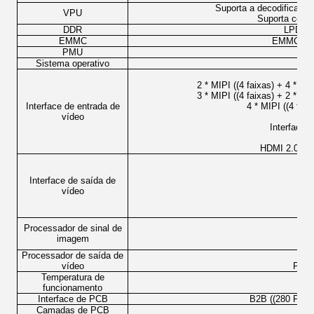
Suporta a decodificaçã
VPU
Suporta codif
DDR
LPDDR4
EMMC
EMMC 5.1
PMU
Sistema operativo
And
2 * MIPI ((4 faixas) + 4 * MI
3 * MIPI ((4 faixas) + 2 * MI
Interface de entrada de
4 * MIPI ((4 fai
vídeo
Interface 
HDMI 2.0 21
Interface de saída de
vídeo
Processador de sinal de
imagem
Processador de saída de
Por
vídeo
Port
Temperatura de
funcionamento
Interface de PCB
B2B ((280 Pin 
Camadas de PCB