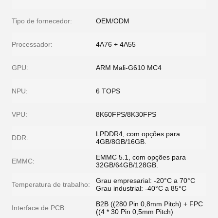
Tipo de fornecedor:
OEM/ODM
Processador:
4A76 + 4A55
GPU:
ARM Mali-G610 MC4
NPU:
6 TOPS
VPU:
8K60FPS/8K30FPS
LPDDR4, com opções para
DDR:
4GB/8GB/16GB.
EMMC 5.1, com opções para
EMMC:
32GB/64GB/128GB.
Grau empresarial: -20°C a 70°C
Temperatura de trabalho:
Grau industrial: -40°C a 85°C
B2B ((280 Pin 0,8mm Pitch) + FPC
Interface de PCB:
((4 * 30 Pin 0,5mm Pitch)