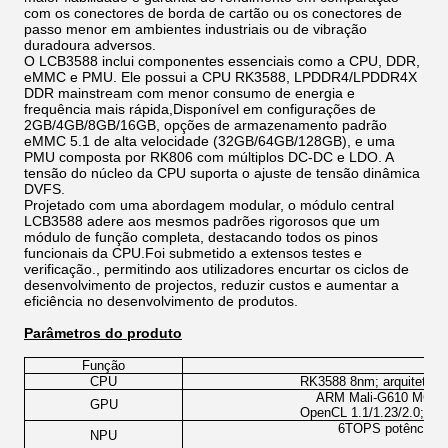
com os conectores de borda de cartão ou os conectores de
passo menor em ambientes industriais ou de vibração
duradoura adversos.
O LCB3588 inclui componentes essenciais como a CPU, DDR,
eMMC e PMU. Ele possui a CPU RK3588, LPDDR4/LPDDR4X
DDR mainstream com menor consumo de energia e
frequência mais rápida,Disponível em configurações de
2GB/4GB/8GB/16GB, opções de armazenamento padrão
eMMC 5.1 de alta velocidade (32GB/64GB/128GB), e uma
PMU composta por RK806 com múltiplos DC-DC e LDO. A
tensão do núcleo da CPU suporta o ajuste de tensão dinâmica
DVFS.
Projetado com uma abordagem modular, o módulo central
LCB3588 adere aos mesmos padrões rigorosos que um
módulo de função completa, destacando todos os pinos
funcionais da CPU.Foi submetido a extensos testes e
verificação., permitindo aos utilizadores encurtar os ciclos de
desenvolvimento de projectos, reduzir custos e aumentar a
eficiência no desenvolvimento de produtos.
Parâmetros do produto
Função
CPU
RK3588 8nm; arquitetura 
ARM Mali-G610 MC4; S
GPU
OpenCL 1.1/1.23/2.0; Mó
6TOPS potência de
NPU
i