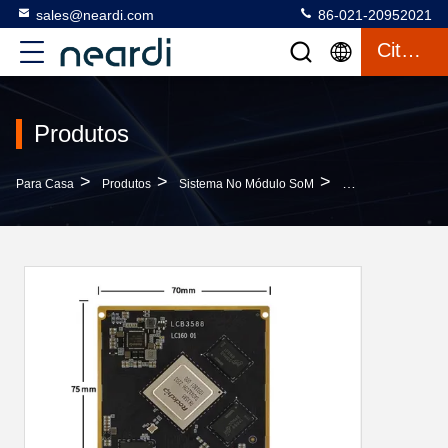
sales@neardi.com
86-021-20952021
Citações
Produtos
>
>
>
Para Casa
Produtos
Sistema No Módulo SoM
ODM RK3588 Ubunt