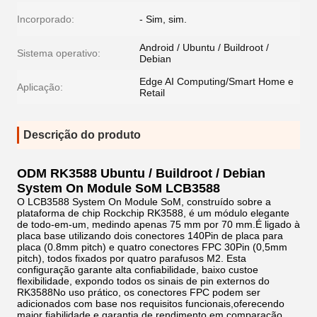
Incorporado:
- Sim, sim.
Android / Ubuntu / Buildroot /
Sistema operativo:
Debian
Edge AI Computing/Smart Home e
Aplicação:
Retail
Descrição do produto
ODM RK3588 Ubuntu / Buildroot / Debian
System On Module SoM LCB3588
O LCB3588 System On Module SoM, construído sobre a
plataforma de chip Rockchip RK3588, é um módulo elegante
de todo-em-um, medindo apenas 75 mm por 70 mm.É ligado à
placa base utilizando dois conectores 140Pin de placa para
placa (0.8mm pitch) e quatro conectores FPC 30Pin (0,5mm
pitch), todos fixados por quatro parafusos M2. Esta
configuração garante alta confiabilidade, baixo custoe
flexibilidade, expondo todos os sinais de pin externos do
RK3588No uso prático, os conectores FPC podem ser
adicionados com base nos requisitos funcionais,oferecendo
maior fiabilidade e garantia de rendimento em comparação