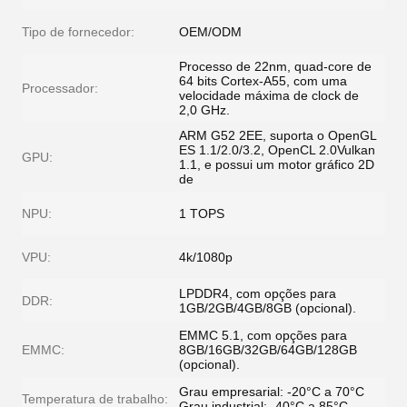
Tipo de fornecedor:
OEM/ODM
Processo de 22nm, quad-core de
64 bits Cortex-A55, com uma
Processador:
velocidade máxima de clock de
2,0 GHz.
ARM G52 2EE, suporta o OpenGL
ES 1.1/2.0/3.2, OpenCL 2.0Vulkan
GPU:
1.1, e possui um motor gráfico 2D
de
NPU:
1 TOPS
VPU:
4k/1080p
LPDDR4, com opções para
DDR:
1GB/2GB/4GB/8GB (opcional).
EMMC 5.1, com opções para
EMMC:
8GB/16GB/32GB/64GB/128GB
(opcional).
Grau empresarial: -20°C a 70°C
Temperatura de trabalho:
Grau industrial: -40°C a 85°C