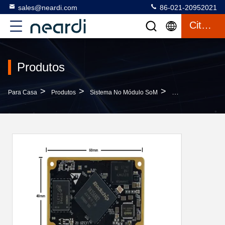
sales@neardi.com
86-021-20952021
Citações
Produtos
>
>
>
Para Casa
Produtos
Sistema No Módulo SoM
Sistema De Classi