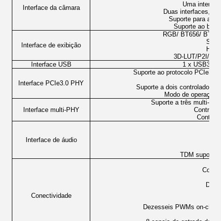
Uma interfac
Interface da câmara
Duas interfaces, ca
Suporte para até 1
Suporte ao bloq
RGB/ BT656/ BT112
Supor
Interface de exibição
HDR
3D-LUT/P2I/C
Interface USB
1 x USB3.0 
Suporte ao protocolo PCIe3.1
Interface PCIe3.0 PHY
Suporte a dois controladore
Modo de operação d
Suporte a três multi-P
Interface multi-PHY
Controla
Controla
Interface de áudio
I
TDM suporta a
Com
Contr
Q
Dez c
Conectividade
C
Dezesseis PWMs on-chip 