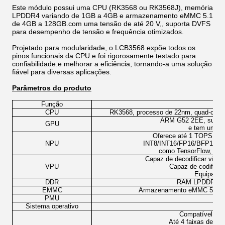
Este módulo possui uma CPU (RK3568 ou RK3568J), memória
LPDDR4 variando de 1GB a 4GB e armazenamento eMMC 5.1
de 4GB a 128GB.com uma tensão de até 20 V,, suporta DVFS
para desempenho de tensão e frequência otimizados.
Projetado para modularidade, o LCB3568 expõe todos os
pinos funcionais da CPU e foi rigorosamente testado para
confiabilidade.e melhorar a eficiência, tornando-a uma solução
fiável para diversas aplicações.
Parâmetros do produto
Função
CPU
RK3568, processo de 22nm, quad-core 
ARM G52 2EE, suporta
GPU
e tem um mot
Oferece até 1 TOPS de p
NPU
INT8/INT16/FP16/BFP16 MAC
como TensorFlow, TF-l
Capaz de decodificar víde
VPU
Capaz de codifica
Equipado
DDR
RAM LPDDR4, c
EMMC
Armazenamento eMMC 5.1, c
PMU
Sistema operativo
And
Compatível com 
Até 4 faixas de da