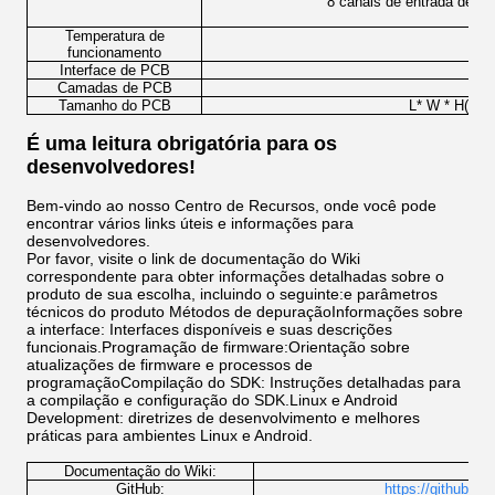
8 canais de entrada de p
Temperatura de
funcionamento
Interface de PCB
Camadas de PCB
Tamanho do PCB
L* W * H(mm)
É uma leitura obrigatória para os
desenvolvedores!
Bem-vindo ao nosso Centro de Recursos, onde você pode
encontrar vários links úteis e informações para
desenvolvedores.
Por favor, visite o link de documentação do Wiki
correspondente para obter informações detalhadas sobre o
produto de sua escolha, incluindo o seguinte:e parâmetros
técnicos do produto Métodos de depuraçãoInformações sobre
a interface: Interfaces disponíveis e suas descrições
funcionais.Programação de firmware:Orientação sobre
atualizações de firmware e processos de
programaçãoCompilação do SDK: Instruções detalhadas para
a compilação e configuração do SDK.Linux e Android
Development: diretrizes de desenvolvimento e melhores
práticas para ambientes Linux e Android.
Documentação do Wiki:
http
GitHub:
https://github.co