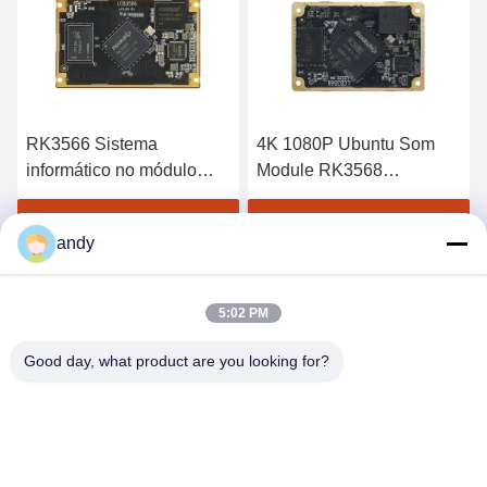
RK3566 Sistema
4K 1080P Ubuntu Som
informático no módulo
Module RK3568
SoM LCB3566 Braço
Computador em módulos
ODM
LCB3568 Arm Com
Obtenha o melhor preço
Obtenha o melhor preço
andy
5:02 PM
Good day, what product are you looking for?
SHANGHAI NEARDI TECHNOLOGY CO.,
LTD.