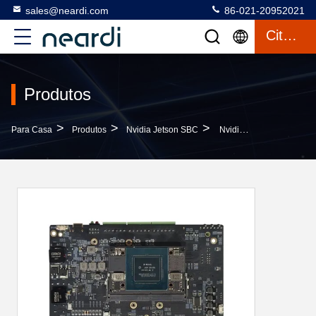
sales@neardi.com
86-021-20952021
Citações
Produtos
>
>
>
Para Casa
Produtos
Nvidia Jetson SBC
Nvidia Jetson SBC Neardi Single Board Computador LKD Orin Nano