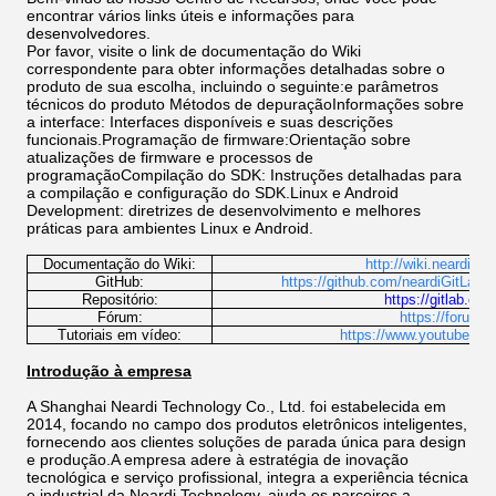
encontrar vários links úteis e informações para
desenvolvedores.
Por favor, visite o link de documentação do Wiki
correspondente para obter informações detalhadas sobre o
produto de sua escolha, incluindo o seguinte:e parâmetros
técnicos do produto Métodos de depuraçãoInformações sobre
a interface: Interfaces disponíveis e suas descrições
funcionais.Programação de firmware:Orientação sobre
atualizações de firmware e processos de
programaçãoCompilação do SDK: Instruções detalhadas para
a compilação e configuração do SDK.Linux e Android
Development: diretrizes de desenvolvimento e melhores
práticas para ambientes Linux e Android.
Documentação do Wiki:
http://wiki.neardi.n
GitHub:
https://github.com/neardiGitLab:
Repositório:
https://gitlab.com
Fórum:
https://forum.
Tutoriais em vídeo:
https://www.youtube.c
Introdução à empresa
A Shanghai Neardi Technology Co., Ltd. foi estabelecida em
2014, focando no campo dos produtos eletrônicos inteligentes,
fornecendo aos clientes soluções de parada única para design
e produção.A empresa adere à estratégia de inovação
tecnológica e serviço profissional, integra a experiência técnica
e industrial da Neardi Technology, ajuda os parceiros a