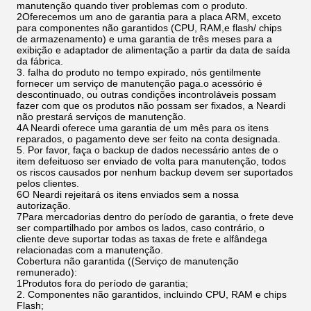
manutenção quando tiver problemas com o produto.
2Oferecemos um ano de garantia para a placa ARM, exceto
para componentes não garantidos (CPU, RAM,e flash/ chips
de armazenamento) e uma garantia de três meses para a
exibição e adaptador de alimentação a partir da data de saída
da fábrica.
3. falha do produto no tempo expirado, nós gentilmente
fornecer um serviço de manutenção paga.o acessório é
descontinuado, ou outras condições incontroláveis possam
fazer com que os produtos não possam ser fixados, a Neardi
não prestará serviços de manutenção.
4A Neardi oferece uma garantia de um mês para os itens
reparados, o pagamento deve ser feito na conta designada.
5. Por favor, faça o backup de dados necessário antes de o
item defeituoso ser enviado de volta para manutenção, todos
os riscos causados por nenhum backup devem ser suportados
pelos clientes.
6O Neardi rejeitará os itens enviados sem a nossa
autorização.
7Para mercadorias dentro do período de garantia, o frete deve
ser compartilhado por ambos os lados, caso contrário, o
cliente deve suportar todas as taxas de frete e alfândega
relacionadas com a manutenção.
Cobertura não garantida ((Serviço de manutenção
remunerado):
1Produtos fora do período de garantia;
2. Componentes não garantidos, incluindo CPU, RAM e chips
Flash;