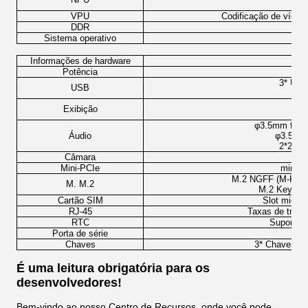
VPU
Codificação de vídeo
DDR
Sistema operativo
Informações de hardware
Potência
3* USB 
USB
Exibição
φ3.5mm fone 
Áudio
φ3.5mm 
2*2.7W
Câmara
Mini-PCIe
mini P
M.2 NGFF (M-KEY)
M. M.2
M.2 Key M-
Cartão SIM
Slot micro
RJ-45
Taxas de trans
RTC
Suporte d
Porta de série
Chaves
3* Chaves (al
É uma leitura obrigatória para os
desenvolvedores!
Bem-vindo ao nosso Centro de Recursos, onde você pode