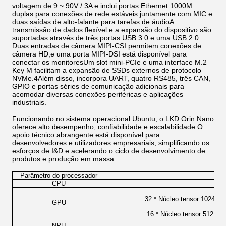
voltagem de 9 ~ 90V / 3A e inclui portas Ethernet 1000M
duplas para conexões de rede estáveis.juntamente com MIC e
duas saídas de alto-falante para tarefas de áudioA
transmissão de dados flexível e a expansão do dispositivo são
suportadas através de três portas USB 3.0 e uma USB 2.0.
Duas entradas de câmera MIPI-CSI permitem conexões de
câmera HD,e uma porta MIPI-DSI está disponível para
conectar os monitoresUm slot mini-PCIe e uma interface M.2
Key M facilitam a expansão de SSDs externos de protocolo
NVMe.4Além disso, incorpora UART, quatro RS485, três CAN,
GPIO e portas séries de comunicação adicionais para
acomodar diversas conexões periféricas e aplicações
industriais.
Funcionando no sistema operacional Ubuntu, o LKD Orin Nano
oferece alto desempenho, confiabilidade e escalabilidade.O
apoio técnico abrangente está disponível para
desenvolvedores e utilizadores empresariais, simplificando os
esforços de I&D e acelerando o ciclo de desenvolvimento de
produtos e produção em massa.
Parâmetro do processador
CPU
32 * Núcleo tensor 1024 n
GPU
16 * Núcleo tensor 512 n
NPU