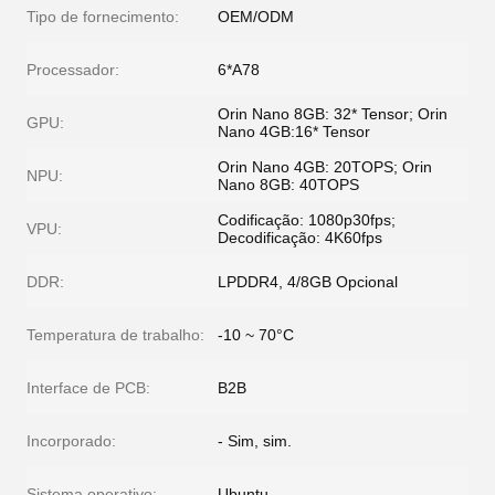
Tipo de fornecimento:
OEM/ODM
Processador:
6*A78
Orin Nano 8GB: 32* Tensor; Orin
GPU:
Nano 4GB:16* Tensor
Orin Nano 4GB: 20TOPS; Orin
NPU:
Nano 8GB: 40TOPS
Codificação: 1080p30fps;
VPU:
Decodificação: 4K60fps
DDR:
LPDDR4, 4/8GB Opcional
Temperatura de trabalho:
-10 ~ 70°C
Interface de PCB:
B2B
Incorporado:
- Sim, sim.
Sistema operativo:
Ubuntu