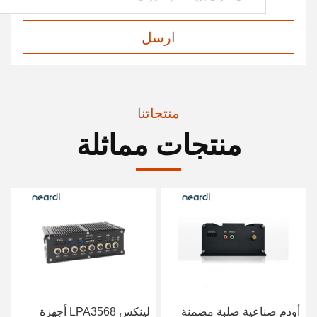
ارسل
منتجاتنا
منتجات مماثلة
فيديو
لينكس LPA3568 أجهزة
Neardi LPA3588 نظام