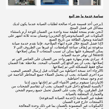
سياسة خدمة ما بعد البيع
1يرجى أخذ قسيمة شراء صالحة لطلبات الصيانة عندما يكون لديك
مشاكل في فشل المنتج.
2نحن نقدم بمنحة لطيفة سنة واحدة من الضمان للوحة أرم باستثناء
المكونات غير الضمانيةوشرائح التخزين) وضمان مدته ثلاثة أشهر على
الشاشة ومحول الطاقة من تاريخ الصنع.
3إذا فشل المنتج خلال فترة انتهاء الصلاحية، فإننا نقدم خدمة صيانة
مدفوعة.تم إيقاف صناعة الملحقات، أو غيرها من الظروف التي لا
يمكن السيطرة عليها يمكن أن تسبب المنتجات لا يمكن إصلاحها،
Neardi لن توفر خدمة الصيانة.
4. نيرادي يقدم بمهارة شهر واحد من الضمان على العناصر التي تم
إصلاحها، يجب أن يتم الدفع إلى الحساب المحدد. ملاحظة: هذا الضمان
صالح فقط للمشكلة التي تم إصلاحها.
5الرجاء أخذ نسخة احتياطية من البيانات قبل إرسال العنصر المعيب
مرة أخرى للصيانة، يجب أن يتحمل العملاء جميع المخاطر الناجمة عن
عدم وجود نسخة احتياطية.
6(نياردي) سيقوم برفض الأشياء التي تم إعادتها بدون إذننا
7بالنسبة للبضائع داخل فترة الضمان، يجب أن تتقاسم الشحنات من
قبل الطرفين، وإلا، يجب على العميل تحمل جميع رسوم الشحن
والجمارك المتعلقة بالصيانة.
تغطية غير الضمانية ((خدمة الصيانة المدفوعة):
1المنتجات خارج فترة الضمان
2المكونات غير المضمونة بالضمان بما في ذلك وحدة المعالجة