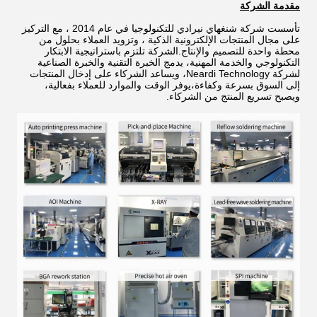
مقدمة الشركة
تأسست شركة شنغهاي نيرادي للتكنولوجيا في عام 2014 ، مع التركيز
على مجال المنتجات الإلكترونية الذكية ، وتزويد العملاء بحلول من
محطة واحدة للتصميم والإنتاج.الشركة تلتزم باستراتيجية الابتكار
التكنولوجي والخدمة المهنية، يدمج الخبرة التقنية والخبرة الصناعية
لشركة Neardi Technology، ويساعد الشركاء على إدخال المنتجات
إلى السوق بسرعة وكفاءة،يوفر الوقت والموارد للعملاء بفعالية،
ويصبح تسريع المنتج من الشركاء.