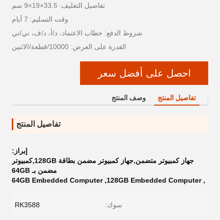
تفاصيل التغليف: 33.5×19×9 سم
وقت التسليم: 7 أيام
شروط الدفع: خطاب الاعتماد، د/أ، د/ف، تي/تي
القدرة على العرض: 10000/قطعة/الاثنين
احصل على أفضل سعر
تفاصيل المنتج
وصف المنتج
تفاصيل المنتج
إبراز:
جهاز كمبيوتر متضمن,جهاز كمبيوتر مضمن بطاقة 128GB,كمبيوتر
مضمن بـ 64GB
64GB Embedded Computer
,
128GB Embedded Computer
,
سوك:
RK3588