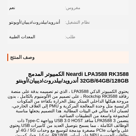
مغروس:
نعم
نظام التشغيل:
أندرويد/بيلدروت/ديبيان/أوبونتو
طلب:
المعدات الطبية
وصف المنتج
Neardi LPA3588 RK3588 الكمبيوتر المدمج
32GB/64GB/128GB أندرويد/بيلدروت/ديبيان/أوبنتو
يحتوي الكمبيوتر الذكي LPA3588 ، الذي تم تصميمه بدقة على منصة
رقاقة Rockchip RK3588 ، على تصميم من الألومنيوم بالكامل ، بدون
مروحة.هيكلها الداخلي المبتكر ينقل الحرارة بكفاءة من المكونات
الرئيسية مثل وحدة المعالجة المركزية و PMU إلى الغلاف الخارجي،
لضمان أداء مثالي في البيئات المطالبة. هذا التصميم يجعلها مناسبة
لمجموعة واسعة من التطبيقات الصناعية.
يتضمن LPA3588 3 منافذ USB 3.0 HOST وواجهة Type-C ذات
الوظائف الكاملة ، مما يسمح بتوصيل العديد من كاميرات USB.يحتوي
على واجهات PCIe مصغرة مدمجة لتوسيع مع وحدات 4G / 5G أو
بطاقات الحوسبة NPU على أساس RK1808، تشكيل جهاز كمبيوتر