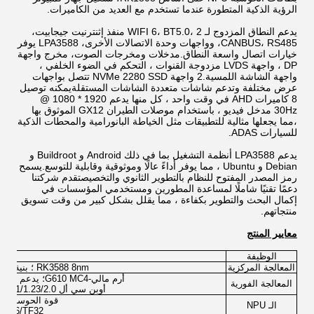
الرؤية الذكية المتطورة عندما تستخدم مع العديد من الكاميرات.
يدعم النطاق المزدوج لـ WIFI 6، BT5.0، 2 منفذ إثنترنيت جيجابيت،
CANBUS، RS485، وواجهات وحدة الاتصالات الأخرى، LPA3588 يوفر
خيارات اتصال واسعة النطاق.مدخلات ومخرجات الصوت، مخرج واجهة
DP ، واجهة LVDS مزدوجة القنوات ، التحكم في الضوء الخلفي ،
واجهة الشاشة اللمسية.2 واجهة NVMe 2280 SSD تتصل بواجهات
عرض مختلفة وتدعم شاشات متعددة الشاشات المستقلةيمكنه توصيل
8 كاميرات AHD في وقت واحد ، كل منها يدعم 1920 * 1080 @
30Hz مدخل فيديو ، باستخدام موصلات الطيران GX12 الموثوق بها
،مما يجعلها مثالية للتطبيقات مثل الخياطة البانورامية والمحطات الذكية
للسيارات ADAS.
يدعم LPA3588 أنظمة التشغيل بما في ذلك Android و Buildroot و
Debian و Ubuntu ، مما يوفر أداءً عالًا وموثوقية وقابلية للتوسع.يسمح
رمز المصدر المفتوح للنظام بالتطوير الثانوي والتخصيصتقدم شركتنا
دعمًا تقنيًا شاملًا لمساعدة المطورين ومستخدمي المؤسسات في
إكمال البحث والتطوير بكفاءة ، مما يقلل بشكل كبير من وقت تسويق
منتجاتهم.
معايير المنتج
الوظيفة
المعالجة المركزية
RK3588 8nm ؛ بنية معالج 64-بيت 8-نواة (4A76 + 4A55).
أرم مالي-G610 MC4؛ يدعم أوبن جي إل ES 1.1/2.0/3.1/3.2فولكان 1.1/1.2;
المعالجة الفورية
أوبن سي أل 1.1/1.23/2.0؛ وحدة تسريع الصورة ثنائية الأداء العالية.
قوة الحوسبة 6TOPS / بنية 3 نواة ؛ يدعم
الـ NPU
6/BF16/TF32