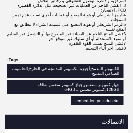
المركزية و ذاكرة الوصول العشوائي و رقائق الفلاش
3- الفشل الناجم عن العمليات غير الصحيحة مثل الدائرة القصيرة
PCB، الانفجار؛
4الرمز الشريطي أو هوية المصنع أو عمليات أخرى تسبب عدم تمييز
المنتجات
5الرمز الشريطي أو هوية المصنع على قسيمة الشراء لا تتطابق مع
المنتج نفسه
6فشل المنتج الناجم عن الصيانة غير المصرح بها أو التشغيل غير السليم
أو سوء الاستخدام أو أي سلوك غير متوقع آخر.
7فشل المنتج بسبب القوة القاهرة
8فشل آخر أثناء التسليم
Tags:
الكمبيوتر المدمج,أجهزة الكمبيوتر المدمجة في الخارج,الحاسوب
الصناعي المدمج
جهاز كمبيوتر متضمن,جهاز كمبيوتر مضمن بطاقة
128GB,كمبيوتر مضمن بـ 64GB
embedded pc industrial
الاتصالات