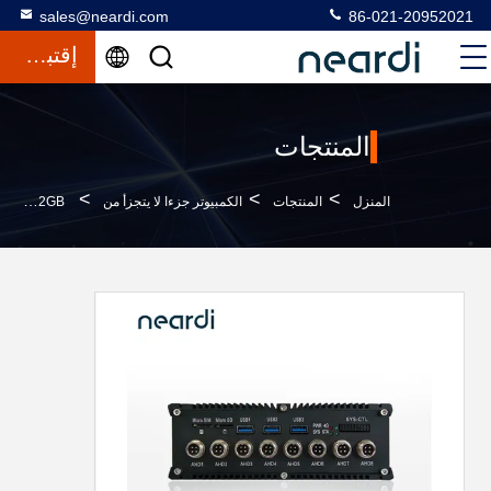
sales@neardi.com
86-021-20952021
إقتباس
المنتجات
>
>
>
المنزل
المنتجات
الكمبيوتر جزءا لا يتجزأ من
RK3588 32GB جهاز كمبيوتر مضمن