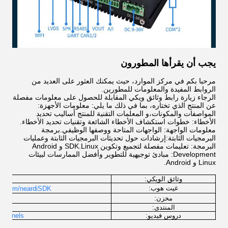
يجب أن يقرأها المطورون
مرحبا بكم في مركز الموارد، حيث يمكنك العثور على العديد من
الروابط المفيدة والمعلومات للمطورين.
الرجاء زيارة رابط وثائق ويكي المقابلة للحصول على معلومات مفصلة
عن المنتج الذي تختاره، بما في ذلك ما يلي: معلومات الأجهزة:
المواصفات والمكونات،و المعلمات التقنية للمنتج أساليب تحديد
الأخطاء: خطوات استكشاف الأخطاء الشائعة وتقنيات تحديد الأخطاء.
معلومات الواجهة: الواجهات المتاحة ووصفها الوظيفي.برمجة
البرمجيات الثابتة:إرشادات حول تحديثات البرمجيات الثابتة وعمليات
البرمجة: تعليمات مفصلة لتجميع وتكوين SDK.Linux و Android
Development: مبادئ توجيهية للتطوير وأفضل الممارسات لبيئات
Linux و Android.
وثائق الويكي:
lcome
غيت هوب:
lab.com/neardiSDK
ux
مخزن:
المنتدى:
دروس فيديو:
channels