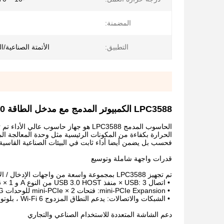
المضمنة:
التطبيق:
الأتمتة الصناعية/ا
LPC3588 الكمبيوتر المدمج مع مدخل الطاقة DC12V - 3A DC Jack 5.5 * 2.1 mm / PH2.0 وافر
فحسب بل يضمن أيضا أداء ثابت في البيئات الصناعية القاسية.
قدرات واجهة شاملة وتوسيع
تم تجهيز LPC3588 بمجموعة واسعة من واجهات الإدخال / الإخراج ، مما يجعلها قابلة للتكيف بشكل كبير لمختلف التطبيقات الصناعية:
•
اتصال USB: 3 × منفذ USB 3.0 HOST من النوع A و 1 × USB 3.1 OTG من النوع C ، مثالية لنقل البيانات عالية السرعة وإعدادات الكاميرات المتعددة.
•
mini-PCIe Expansion: فتحات 2 × mini-PCIe للوحدات 4G أو بطاقات الحوسبة NPU القائمة على RK1808 ، مما يتيح الحوسبة الذكية المتقدمة.
•
الشبكات والاتصالات: يدعم النطاق المزدوج Wi-Fi 6 ، بلوتوث 5.0، ومنافذ إثنر غيغابيت مزدوجة للاتصال السريع والموثوق به.
دعم الشاشة المتعددة للاستخدام الصناعي والتجاري