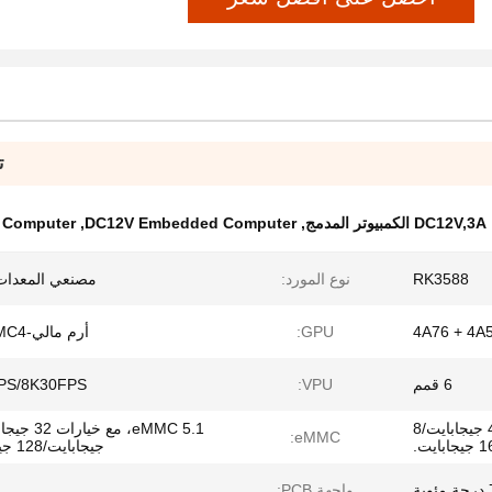
ت
 Computer
,
DC12V Embedded Computer
,
RK3588
نوع المورد:
مصنعي المعدات 
4A76 + 4A
GPU:
أرم مالي-G610 MC4
6 قمم
VPU:
PS/8K30FPS
LPDDR4، مع خيارات 4 جيجابايت/8
eMMC:
جيجابايت/128 جيجابايت.
واجهة PCB: