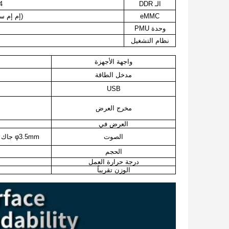
الـ DDR
DDR4
eMMC
(إم إم سي سي 5)1، مع خيار
وحدة PMU
نظام التشغيل
واجهة الأجهزة
مدخل الطاقة
USB
مخرج العرض
العرض في
الصوت
φ3.5mm جاك سماعة الأذن مع صوت L / R خارج؛ φ3.5mm جاك الميكروفون مع ميكروفون في
الحجم
درجة حرارة العمل
الوزن تقريباً