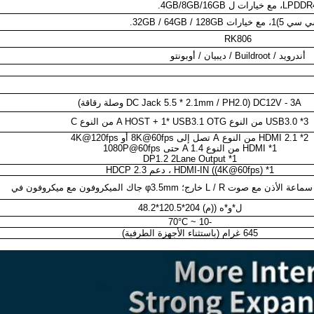
LP، مع خيارات ل 4GB/8GB/16GB.
ات 32GB / 64GB / 128GB.
RK806
أندرويد / Buildroot / ديبيان / أوبونتو
DC12V - 3A (DC Jack 5.5 * 2.1mm / PH2.0 وصلة رقاقة)
3* USB3.0 من النوع A HOST + 1* USB3.1 OTG من النوع C
2* HDMI 2.1 من النوع A تصل إلى 8K@60fps أو 4K@120fps
1* HDMI من النوع A 1.4 حتى 1080P@60fps
1* DP1.2 2Lane Output
1* HDMI-IN ((4K@60fps) ، دعم HDCP 2.3
ل*و*ه ((م) 204*120.5*48.2
-10 ~ 70°C
645 غرام (باستثناء الأجهزة الطرفية)