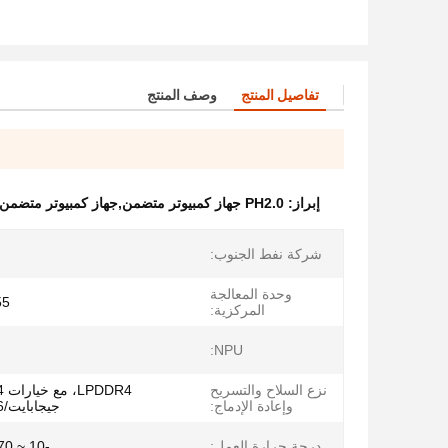
تفاصيل المنتج
وصف المنتج
إبراز:
PH2.0 جهاز كمبيوتر متضمن,جهاز كمبيوتر متضمن DC12V,3A الكمبيوتر المدمج
شركة نفط الجنوب:
وحدة المعالجة
55
المركزية:
NPU:
نزع السلاح والتسريح
وإعادة الإدماج:
جيجابايت/16 جيجابايت.
درجة حرارة العمل:
-10 ~ 70 درجة مئوية