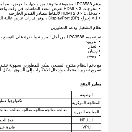
يدعم LPC3588 مجموعة متنوعة من واجهات العرض ، مما يجعله مثاليًا للتطبيقات متعددة الشاشات:
•
مخرجات 3 × HDMI لعرض متعدد الشاشات في وقت واحد.
•
مدخل 1 × HDMI 2.0 لالتقاط مصادر الفيديو الخارجية.
•
1 × إخراج DisplayPort (DP) ، يوفر قدرات عرض عالية الدقة.
نظام التشغيل ودعم المطورين
تم تصميم LPC3588 من أجل المرونة والقدرة على التوسع ، ويدعم العديد من أنظمة التشغيل ، بما في ذلك:
•
أندرويد
•
الجذر
•
ديبيان
•
أوبونتو
مع دعم النظام مفتوح المصدر، يمكن للمطورين بسهولة تنفيذ
تسريع تطوير المنتجات وإدخال الابتكارات إلى السوق بشكل 
معايير المنتج
الوظيفة
تكنولوجيا عملية متقدمة 8nm مع بنية 64
المعالجة المركزية
ي
معالجة معالجة معالجة معالجة معالجة معالج
المعالجة الفورية
الـ NPU
قوة الحوسبة 6TOPS للمهام المتعلقة
VPU
قادرة على ترميز 