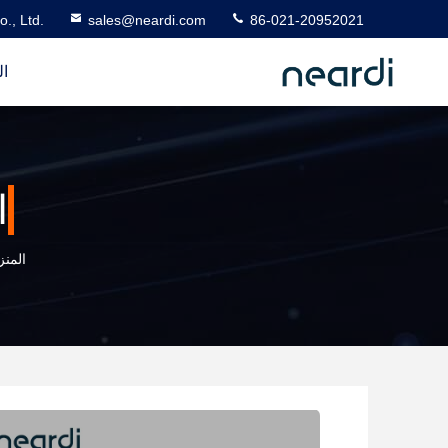
., Ltd.
sales@neardi.com
86-021-20952021
ال
ا
المنز