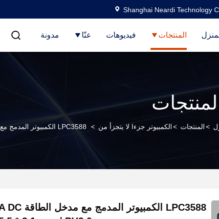
Shanghai Neardi Technology Co
منزل
المنتجات
فيديوهات
عنّا
مدونة
لمنتجات
ل
>
المنتجات
>
الكمبيوتر جزءا لا يتجزأ من
>
LPC3588 الكمبيوتر المدمج مع مدخل الطاقة DC12V - 3A DC Jack 5.5 * 2.1 Mm / PH2.0 وافر
LPC3588 الكمبيوتر