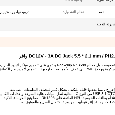
نعم..
نظام التشغيل:
أندرويد/بيلدروت/ديبيان
لتجزئة الذكية
الحاسوب المدمج LPC3588 هو جهاز حاسوب عالي الأداء تم تصميمه حول معالج Rockchip RK3588.يحتوي على تصميم م
الحرارة بكفاءة من المكونات الرئيسية مثل وحدة المعالجة المركزية ووحدة PMU إلى غلاف الألومنيوم الخارجيهذا التصميم لا يزيد 