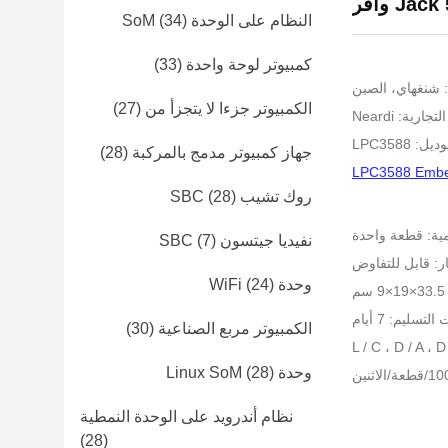
J وافر
النظام على الوحدة SoM
(34)
كمبيوتر لوحة واحدة
(33)
: شنغهاي، الصين
الكمبيوتر جزءا لا يتجزأ من
(27)
ارية: Neardi
: LPC3588
جهاز كمبيوتر مدمج بالمركبة
(28)
LPC3588 Embed
روك تشيب SBC
(28)
مية: قطعة واحدة
نفيديا جيتسون SBC
(7)
ر: قابل للتفاوض
وحدة WiFi
(24)
لتسليم: 7 أيام
الكمبيوتر مربع الصناعية
(30)
وحدة Linux SoM
(28)
نظام أندرويد على الوحدة النمطية
(28)