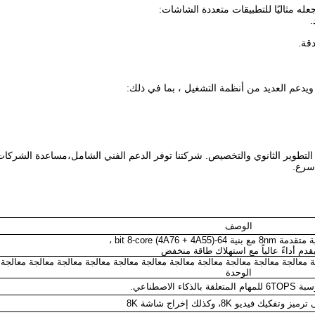
 التطوير الثانوي والتخصيص. شركتنا توفر الدعم الفني الشامل،مساعدة الشرك
أسرع.
الوصف
-bit 8-core (4A76 + 4A55) ،
قدم أداءً عالياً مع استهلاك طاقة منخفض
ة معالجة معالجة معالجة معالجة معالجة معالجة معالجة معالجة معالجة معالجة معالجة
الوحدة
 بالذكاء الاصطناعي.
وتفكيك فيديو 8K، وكذلك إخراج شاشة 8K