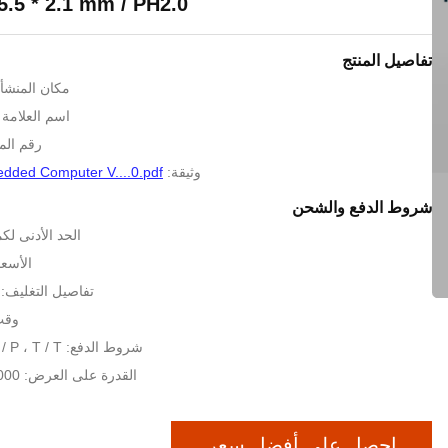
ack 5.5 * 2.1 mm / PH2.0
تفاصيل المنتج
مكان المنشأ
اسم العلامة التج
رقم الموديل
وثيقة:
ded Computer V....0.pdf
شروط الدفع والشحن
الحد الأدنى لك
الأسعا
تفاصيل التغليف: 33.5×19×9 سم
وقت ا
شروط الدفع: L / C ، D / A ، D / P ، T / T
القدرة على العرض: 10000/قطعة/الاثنين
احصل على أفضل سعر