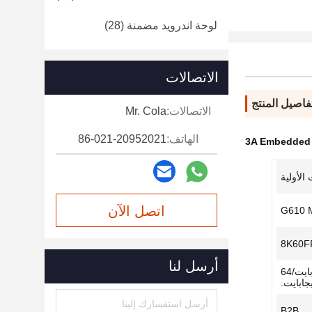
لوحة اندرويد مضمنة
(28)
الاتصالات
فاصيل المنتج
الاتصالات:
Mr. Cola
الهاتف:
86-021-20952021
3A Embedded
الأولية
اتصل الآن
8K60F
أرسل لنا
eMMC 5.1، مع خيارات 32 جيجابايت/64
B2B