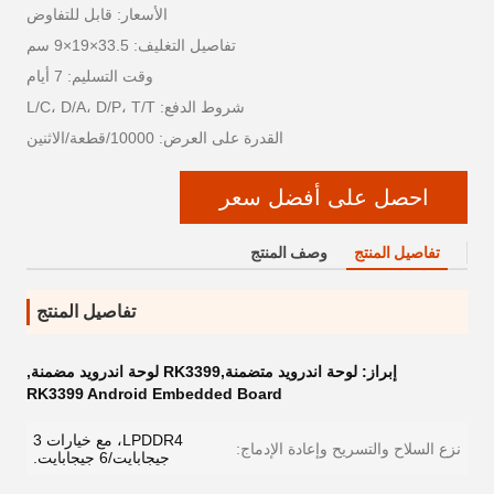
الأسعار: قابل للتفاوض
تفاصيل التغليف: 33.5×19×9 سم
وقت التسليم: 7 أيام
شروط الدفع: L/C، D/A، D/P، T/T
القدرة على العرض: 10000/قطعة/الاثنين
احصل على أفضل سعر
تفاصيل المنتج
وصف المنتج
تفاصيل المنتج
إبراز:
لوحة اندرويد متضمنة,RK3399 لوحة اندرويد مضمنة
,
RK3399 Android Embedded Board
LPDDR4، مع خيارات 3
نزع السلاح والتسريح وإعادة الإدماج:
جيجابايت/6 جيجابايت.