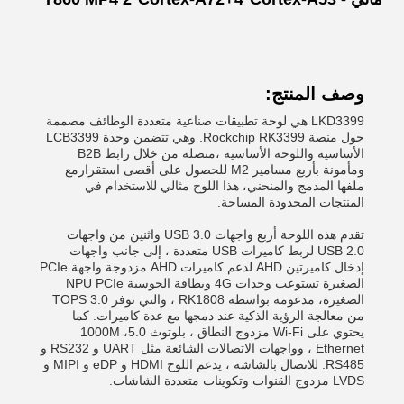
وصف المنتج:
LKD3399 هي لوحة تطبيقات صناعية متعددة الوظائف مصممة
حول منصة Rockchip RK3399. وهي تتضمن وحدة LCB3399
الأساسية واللوحة الأساسية ،متصلة من خلال رابط B2B
ومأمونة بأربع مسامير M2 للحصول على أقصى استقرارمع
ملفها المدمج والمنحني، هذا اللوح مثالي للاستخدام في
المنتجات المحدودة المساحة.
تقدم هذه اللوحة أربع واجهات USB 3.0 واثنين من واجهات
USB 2.0 لربط كاميرات USB متعددة ، إلى جانب واجهات
إدخال كاميرتين AHD لدعم كاميرات AHD مزدوجة.واجهة PCIe
الصغيرة تستوعب وحدات 4G وبطاقة الحوسبة NPU PCIe
الصغيرة، مدعومة بواسطة RK1808 ، والتي توفر 3.0 TOPS
من معالجة الرؤية الذكية عند دمجها مع عدة كاميرات. كما
يحتوي على Wi-Fi مزدوج النطاق ، بلوتوث 5.0، 1000M
Ethernet ، وواجهات الاتصالات الشائعة مثل UART و RS232 و
RS485. للاتصال بالشاشة ، يدعم اللوح HDMI و eDP و MIPI و
LVDS مزدوج القنوات وتكوينات متعددة الشاشات.