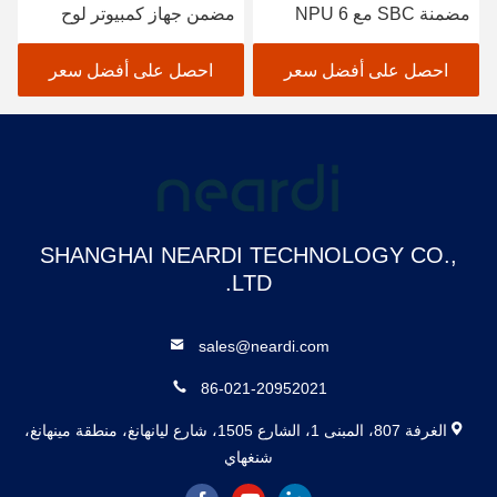
مضمنة SBC مع NPU 6
مضمن جهاز كمبيوتر لوح
TOPS يدعم
واحد مع مدخل عرض 1*
INT4/INT8/INT16/FP16/B
واجهة MIPI_CSI
احصل على أفضل سعر
احصل على أفضل سعر
F16/TF32
SHANGHAI NEARDI TECHNOLOGY CO.,
LTD.
sales@neardi.com
86-021-20952021
الغرفة 807، المبنى 1، الشارع 1505، شارع ليانهانغ، منطقة مينهانغ،
شنغهاي