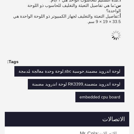
أ:
مدة التسليم للحاسوب الواحد هي 7 أيام.
س:
ما هي تفاصيل التعبئة والتغليف للحاسوب ذو اللوحة
الواحدة؟
أ:
تفاصيل التعبئة والتغليف لجهاز الكمبيوتر ذو اللوحة الواحدة هي
33.5 × 19 × 9 سم.
Tags:
لوحة اندرويد مضمنة,حوسبة sbc,لوحة وحدة معالجة مُدمجة
لوحة اندرويد متضمنة,RK3399 لوحة اندرويد مضمنة
embedded cpu board
الاتصالات
الاتصالات:
Mr. Cola