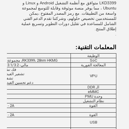
LKD3399 متوافق مع أنظمة التشغيل Android و Linux و
Ubuntu ، مما يوفر منصة موثوقة وقابلة للتوسع لمجموعة
واسعة من التطبيقات. مع رمز المصدر المفتوح ،يمكن
للمستخدمين تخصيص حلولهم، وشركتنا تقدم الدعم الفني
الشامل للمساعدة في تقليل دورات التطوير وتسريع عملية
إطلاق المنتج.
.
المعلمات التقنية:
الوظيفة
SoC
RK3399، 28nm HKMG، مجموعة كبيرة مع Cortex-A72 ثنائي النواة + مجموعة صغيرة مع Cortex-A53 رباعي النواة
المعالجة الفورية
مالي- T860 MP4، OpenGL ES1.1/2.0/3.0/3.1/3.2افتح CL1.2، DirectX111
فك تشفير الفيديو 4K VP9 و 4K H265
تشفير الفيديو متعدد الصيغ 1/2/4، VC-1
VPU
تشفير فيديو 1080P، مع h.264، MVC و
دعم تحسين الفيديو ضد ا
الـ DDR
X
eMMC
(إم
وحدة PMU
نظام التشغيل
القوة
DC12V - 2A (DC Jack 5.5 * 2.1mm / PH2.0
القوة
DC12V - 2A (DC Jack 5.5 * 2.1mm / PH2.0
4* USB-Type-A 3.0 HOST، 2*4Pin PH2.0
USB