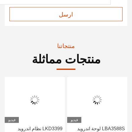
ارسل
منتجاتنا
منتجات مماثلة
فيديو
فيديو
LBA3588S لوحة اندرويد
LKD3399 نظام اندرويد