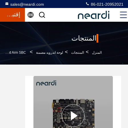
sales@neardi.com
86-021-20952021
إقتباس
المنتجات
>
>
>
المنزل
المنتجات
لوحة اندرويد مضمنة
RK3399 Android Embedded Board Arm SBC مالي - T860 MP4 2*Cortex-A72+4*Cortex-A53