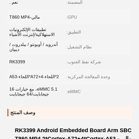
المضمنة:
نعم..
GPU:
مالي-T860 MP4
تطبيقات الإلكترونيات
التطبيق:
الاستهلاكية/إنترنت الأشياء
أندرويد / أوبونتو / بيلدروت /
نظام التشغيل:
ديبيان
شركة نفط الجنوب:
RK3399
وحدة المعالجة المركزية:
2*اللحاء-A72+4*اللحاء-A53
eMMC 5.1، مع خيارات 16
eMMC:
جيجابايت/64 جيجابايت
وصف المنتج
RK3399 Android Embedded Board Arm SBC
مالي - T860 MP4 2*Cortex-A72+4*Cortex-A53