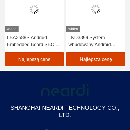
wideo
wideo
LBA3588S Android
LKD3399 System
Embedded Board SBC Z
wbudowany Android
NPU 6 TOPS Wspiera
Komputer z jedną płytą z
INT4/INT8/INT16/FP16/B
wejściem wyświetlacza
Najlepszą cenę
Najlepszą cenę
F16/TF32
1*Interfejs MIPI_CSI
SHANGHAI NEARDI TECHNOLOGY CO.,
LTD.