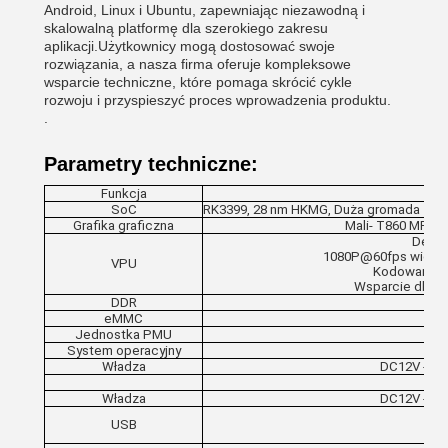
Android, Linux i Ubuntu, zapewniając niezawodną i
skalowalną platformę dla szerokiego zakresu
aplikacji.Użytkownicy mogą dostosować swoje
rozwiązania, a nasza firma oferuje kompleksowe
wsparcie techniczne, które pomaga skrócić cykle
rozwoju i przyspieszyć proces wprowadzenia produktu.
.
Parametry techniczne:
Funkcja
SoC
RK3399, 28 nm HKMG, Duża gromada z p
Grafika graficzna
Mali- T860 MP4, 
Dekod
1080P@60fps wielof
VPU
Kodowanie w
Wsparcie dla o
DDR
LP
eMMC
Jednostka PMU
System operacyjny
Władza
DC12V - 2A
Władza
DC12V - 2A
USB