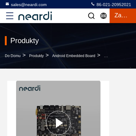
sales@neardi.com
86-021-20952021
Zacytować
Produkty
>
>
>
Do Domu
Produkty
Android Embedded Board
RK3399 Android E