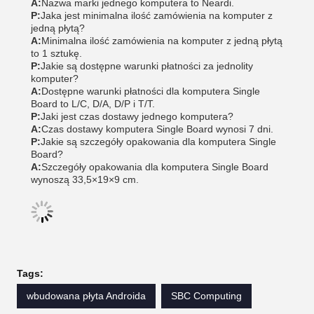
A:
Nazwa marki jednego komputera to Neardi.
P:
Jaka jest minimalna ilość zamówienia na komputer z
jedną płytą?
A:
Minimalna ilość zamówienia na komputer z jedną płytą
to 1 sztukę.
P:
Jakie są dostępne warunki płatności za jednolity
komputer?
A:
Dostępne warunki płatności dla komputera Single
Board to L/C, D/A, D/P i T/T.
P:
Jaki jest czas dostawy jednego komputera?
A:
Czas dostawy komputera Single Board wynosi 7 dni.
P:
Jakie są szczegóły opakowania dla komputera Single
Board?
A:
Szczegóły opakowania dla komputera Single Board
wynoszą 33,5×19×9 cm.
Tags:
wbudowana płyta Androida
SBC Computing