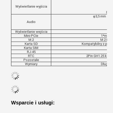
e
Wyświetlanie wyjścia
Dwu
φ3,5 mm gni
Audio
Wyświetlanie wejścia
Mini-PCIe
1*mini 
M.2
M.2 NGF
Karta SD
Kompatybilny z prot
Karta SIM
Sza
RJ-45
RTC
2Pin GH1.25 konek
Pozostałe
Wymiary
Długość
Wsparcie i usługi: