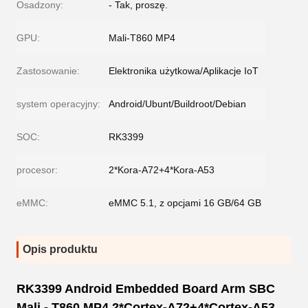
Osadzony:
- Tak, proszę.
GPU:
Mali-T860 MP4
Zastosowanie:
Elektronika użytkowa/Aplikacje IoT
system operacyjny:
Android/Ubunt/Buildroot/Debian
SOC:
RK3399
procesor:
2*Kora-A72+4*Kora-A53
eMMC:
eMMC 5.1, z opcjami 16 GB/64 GB
Opis produktu
RK3399 Android Embedded Board Arm SBC
Mali - T860 MP4 2*Cortex-A72+4*Cortex-A53