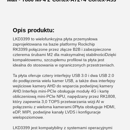
Opis produktu:
LKD3399 to wielofunkcyjna płyta przemysłowa
zaprojektowana na bazie platformy Rockchip
RK3399.połączone przez złącze B2B i zabezpieczone
czterema śrubami M2 dla maksymalnej stabilnościDzięki
kompaktowemu, szczupłemu profilowi ta płyta jest
idealna do stosowania w ograniczonych przestrzeniach.
Ta płyta oferuje cztery interfejsy USB 3.0 i dwa USB 2.0
do podłączenia wielu kamer USB, a także dwa interfejsy
wejściowe kamery AHD do wsparcia podwójnej kamery
AHD.Interfejs mini-PCIe obsługuje moduły 4G i kartę
obliczeniową mini-PCIe NPU, napędzany przez RK1808,
który zapewnia 3,0 TOPS przetwarzania wizji AI w
połączeniu z wieloma kamerami.0Płyta obsługuje HDMI,
eDP, MIPI, podwójne kanały LVDS i konfiguracje
wielopoziomowe.
LKD3399 jest kompatybilny z systemami operacyjnymi