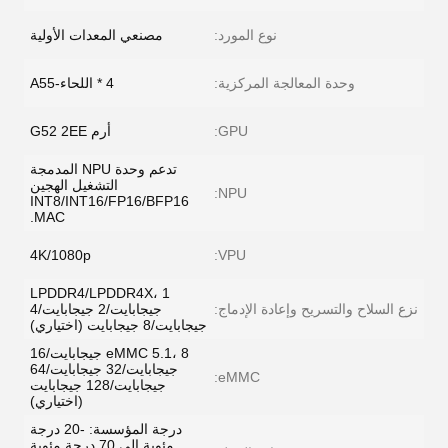
نوع المورد:
مصنعي المعدات الأولية
وحدة المعالجة المركزية:
4 * اللحاء-A55
GPU:
أرم G52 2EE
تدعم وحدة NPU المدمجة
التشغيل الهجين
NPU:
INT8/INT16/FP16/BFP16
MAC.
4K/1080p
VPU:
LPDDR4/LPDDR4X، 1
نزع السلاح والتسريح وإعادة الإدماج:
جيجابايت/2 جيجابايت/4
جيجابايت/8 جيجابايت (اختياري)
eMMC 5.1، 8 جيجابايت/16
جيجابايت/32 جيجابايت/64
eMMC:
جيجابايت/128 جيجابايت
(اختياري)
درجة المؤسسة: -20 درجة
مئوية إلى 70 درجة مئوية