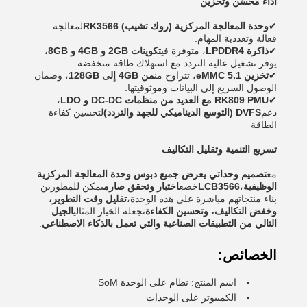
أداء محسّن وتخزين
✔
وحدة المعالجة المركزية (روك تشيب) RK3566
لمعالجة
فعالة وتعددية المهام.
✔
ذاكرة LPDDR4
، متوفرة في
تكوينات 2GB و 4GB و 8GB
،
يوفر تشغيل عالية التردد مع استهلاك طاقة منخفضة.
✔
تخزين eMMC 5.1
، تتراوح من
من 4GB إلى 128GB
، وضمان
الوصول السريع إلى البيانات وموثوقيتها.
✔
RK809 PMU مع العديد من منظمات DC-DC و LDO
،
دعم
DVFS (التوسع الديناميكي للجهد والتردد)
لتحسين كفاءة
الطاقة
تسريع التنمية وتقليل التكاليف
مع
تصميم وحداتي يعرض جميع دبوس وحدة المعالجة المركزية
الوظيفية
،
LCB3566
خضع
اختبار وتحقق صارم
يمكن للمطورين
بناء منتجاتهم مباشرة على هذه الوحدة،
تقليل وقت التطوير،
وخفض التكاليف، وتحسين الكفاءة
‬تجعله الخيار المثالي
الجيل
التالي من التطبيقات الصناعية والتي تعمل بالذكاء الاصطناعي
.
الخصائص:
اسم المنتج: نظام على الوحدة SoM
الكمبيوتر على الوحدات