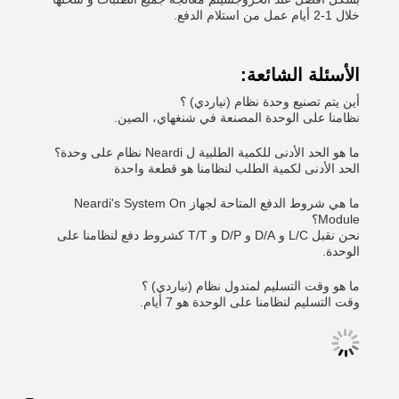
خلال 1-2 أيام عمل من استلام الدفع.
الأسئلة الشائعة:
أين يتم تصنيع وحدة نظام (نياردي) ؟
نظامنا على الوحدة المصنعة في شنغهاي، الصين.
ما هو الحد الأدنى للكمية الطلبية ل Neardi نظام على وحدة؟
الحد الأدنى لكمية الطلب لنظامنا هو قطعة واحدة
ما هي شروط الدفع المتاحة لجهاز Neardi's System On
Module؟
نحن نقبل L/C و D/A و D/P و T/T كشروط دفع لنظامنا على
الوحدة.
ما هو وقت التسليم لمندول نظام (نياردي) ؟
وقت التسليم لنظامنا على الوحدة هو 7 أيام.