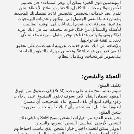
المهندسين ذوي الخبرة يمكن أن توفر المساعدة في تصميم
الأجهزة والبرمجيات، التكامل، الاختبار، وإصلاح الأخطاء. نحن
نقدم أيضا خدمات التخصيص لتخصيص SoM لمتطلباتك المحددة.
يتضمن دعمنا التقني الوصول إلى الوثائق وتحديثات البرمجيات
وقاعدة المعرفة. نحن نقدم استجابات في الوقت المناسب
للأسئلة والمسائل من خلال قنوات مختلفة، بما في ذلك البريد
الإلكتروني والهاتف.هدفنا هو توفير حلول سريعة وفعالة لأي
تحديات تقنية قد تواجهها.
بالإضافة إلى ذلك، نقدم خدمات تدريبية لمساعدتك على تحقيق
أقصى قدر من فوائد SoM وتحسين مهارات التطوير الخاصة
بك.تطوير البرمجيات، وتكامل النظام.
التعبئة والشحن:
تغليف المنتج:
سيتم تعبئة منتج نظام على وحدة (SoM) في صندوق من الورق
المقوى لضمان النقل الآمن.سوف تحتوي الصندوق على إدخالات
رغوة واقية لمنع أي تلف للمنتج أثناء الشحنيجب أن تتضمن
العبوة أيضا دليل المستخدم وأي كابلات أو ملحقات ضرورية.
شحن المنتج:
نحن نقدم العديد من خيارات الشحن لمنتج SoM بما في ذلك
الشحن الأرضي القياسي، الشحن السريع، والشحن
الدولي.يمكن للعملاء اختيار خيار الشحن الذي يناسب احتياجاتهم
بشكل أفضل عند الخروجسيتم معالجة جميع الطلبات و شحنها