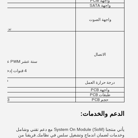
واجهة PCIe
واجهة SATA
واجهة الصوت
تدعم TDM ما يصل إلى 8 قنوات لـ TX و 8 قنوات لـ RX
جها
ع
الاتصال
ستة عشر PWM على الشريحة ((PWM0 ~ PWM15) مع التشغيل القائم على الانقطاع
4 قنوات إدخال ذات نهاية واحدة SARADC بدقة 10 بت تصل إلى 1MS / s
درجة الشركات: 
درجة حرارة العمل
واجهة PCB
طبقات PCB
حجم PCB
 40 * 8.3
الدعم والخدمات:
يأتي منتجنا System On Module (SoM) مع دعم تقني وشامل
وخدمات لضمان اندماج وتشغيل سلس في نظامك.فريقنا من