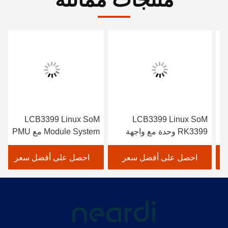
LCB3399 Linux SoM
LCB3399 Linux SoM
RK3399 وحدة مع واجهة
Module System مع PMU
الكاميرا مزدوجة MIPI-CSI 4
RK808 يدعم مجموعة
Lane
متنوعة من مصادر الطاقة
احصل على أفضل سعر
احصل على أفضل سعر