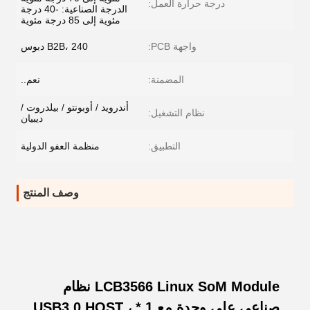
درجة حرارة العمل:
الدرجة الصناعية: -40 درجة
مئوية إلى 85 درجة مئوية
واجهة PCB:
B2B، 240 دبوس
المضمنة:
نعم..
أندرويد / أوبونتو / بيلدروت /
نظام التشغيل:
ديبيان
التطبيق:
منظمة العفو الدولية
وصف المنتج
LCB3566 Linux SoM Module نظام
صناعي على وحدة مع 1 * USB3.0 HOST ،