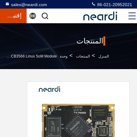
sales@neardi.com
86-021-20952021
إقتباس
المنتجات
>
>
>
المنزل
المنتجات
وحدة Linux SoM
LCB3566 Linux SoM Module نظام صناعي على وحدة مع 1 * USB3.0 HOST 3 * USB2.0 HOST ، 1 * USB2.0 OTG