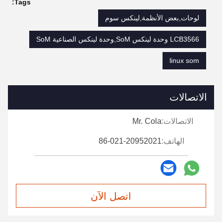
Tags:
لوحات,بعض الأنظمة,لينكس سوم
LCB3566 وحدة لينكس SoM,وحدة لينكس الصناعية SoM
linux som
الاتصالات
الاتصالات:
Mr. Cola
الهاتف:
86-021-20952021
اتصل الآن