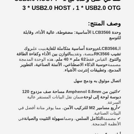
3 * USB2.0 HOST ، 1 * USB2.0 OTG
وصف المنتج:
وحدة LCB3566 الأساسية: مضغوطة، عالية الأداء، وقابلة
للتوسع
الـ
LCB3566
هو
وحدة أساسية متكاملة للغاية
بنيت على
روك
تشيب RK3566
منصة، وتقديم
التوازن بين الأداء وكفاءة الطاقة
والتنوع
. القياس فقط
62 ملم × 40 ملم
، هذه الوحدة المدمجة
مصممة
حوسبة الذكاء الاصطناعي، الأتمتة الصناعية، التطوير
المدمج، وتطبيقات إنترنت الأشياء
.
اتصال موثوق به ودمج سهل
✔
اثنين من Amphenol 0.8mm مساحة صف مزدوج 120
دبوسة لوحة إلى لوحة
ضمان نقل البيانات المستقر عالية
السرعة.
✔
أربع مسامير M2 للتركيب الآمن
، مما يوفر متانة أفضل في
البيئات الصناعية.
✔ مصممة
التكامل السلس
، وضمان
سهولة التثبيت والصيانة
في
الأنظمة المدمجة.