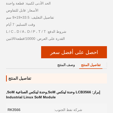
الحد الأدنى لكمية: قطعة واحدة
الأسعار: قابل للتفاوض
تفاصيل التغليف: 33.5×19×9 سم
وقت التسليم: 7 أيام
شروط الدفع: L / C ، D / A ، D / P ، T / T
القدرة على العرض: 10000/قطعة/الاثنين
احصل على أفضل سعر
تفاصيل المنتج
وصف المنتج
تفاصيل المنتج
إبراز:
LCB3566 وحدة لينكس SoM,وحدة لينكس الصناعية SoM
,
Industrial Linux SoM Module
شركة نفط الجنوب:
RK3566