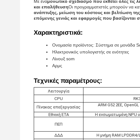
Με ένα
μονωτικό σχεδιασμό που εκθέτει όλες τις λ
και επαλήθευση
Οι προγραμματιστές μπορούν να κα
ανάπτυξης, μείωση του κόστους και βελτίωση τη
επόμενης γενιάς και εφαρμογές που βασίζονται 
Χαρακτηριστικά:
Ονομασία προϊόντος: Σύστημα σε μονάδα 
Ηλεκτρονικός υπολογιστής σε ενότητες
Λίνουξ som
Αρμς
Τεχνικές παραμέτρους:
Λειτουργία
CPU
RK3
ARM G52 2EE, OpenGL 
Πίνακας επεξεργασίας
Εθνική ΕΤΑ
Η ενσωματωμένη NPU υπ
ΠΕΠ
ΔΔΔ
Η μνήμη RAM LPDDR4/L