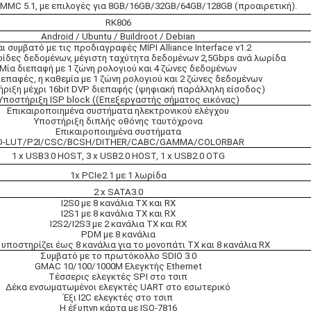
MMC 5.1, με επιλογές για 8GB/16GB/32GB/64GB/128GB (προαιρετική).
RK806
Android / Ubuntu / Buildroot / Debian
αι συμβατό με τις προδιαγραφές MIPI Alliance Interface v1.2
ρίδες δεδομένων, μέγιστη ταχύτητα δεδομένων 2,5Gbps ανά λωρίδα
Μία διεπαφή με 1 ζώνη ρολογιού και 4 ζώνες δεδομένων
ιεπαφές, η καθεμία με 1 ζώνη ρολογιού και 2 ζώνες δεδομένων
ριξη μέχρι 16bit DVP διεπαφής (ψηφιακή παράλληλη είσοδος)
Υποστήριξη ISP block ((Επεξεργαστής σήματος εικόνας)
Επικαιροποιημένα συστήματα ηλεκτρονικού ελέγχου
Υποστήριξη διπλής οθόνης ταυτόχρονα
Επικαιροποιημένα συστήματα
D-LUT/P2I/CSC/BCSH/DITHER/CABC/GAMMA/COLORBAR
1 x USB3.0 HOST, 3 x USB2.0 HOST, 1 x USB2.0 OTG
1x PCIe2.1 με 1 λωρίδα
2 x SATA3.0
I2S0 με 8 κανάλια TX και RX
I2S1 με 8 κανάλια TX και RX
I2S2/I2S3 με 2 κανάλια TX και RX
PDM με 8 κανάλια
υποστηρίζει έως 8 κανάλια για το μονοπάτι TX και 8 κανάλια RX
Συμβατό με το πρωτόκολλο SDIO 3.0
GMAC 10/100/1000M Ελεγκτής Ethernet
Τέσσερις ελεγκτές SPI στο τσιπ
Δέκα ενσωματωμένοι ελεγκτές UART στο εσωτερικό
Έξι I2C ελεγκτές στο τσιπ
Η έξυπνη κάρτα με ISO-7816