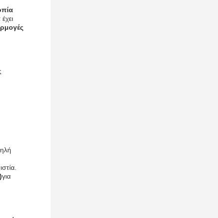
οπία
έχει
αρμογές
ς
μηλή
ιστία.
)
για