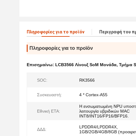
Πληροφορίες για το προϊόν
Περιγραφή του π
Πληροφορίες για το προϊόν
Επισημαίνω:
LCB3566 Λίνουξ SoM Μονάδα
,
Τμήμα S
SOC:
RK3566
Συσκευαστή:
4 * Cortex-A55
Η ενσωματωμένη NPU υποστη
Εθνική ΕΤΑ:
λειτουργία υβριδικών MAC
INT8/INT16/FP16/BFP16.
LPDDR4/LPDDR4X,
ΔΔΔ:
1GB/2GB/4GB/8GB (προαιρετ