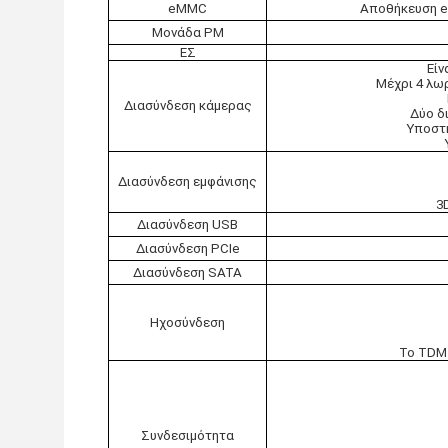
eMMC
Αποθήκευση e
Μονάδα PM
ΕΣ
Είν
Μέχρι 4 λω
Διασύνδεση κάμερας
Δύο δ
Υποστή
Διασύνδεση εμφάνισης
3
Διασύνδεση USB
Διασύνδεση PCIe
Διασύνδεση SATA
Ηχοσύνδεση
Το TDM 
Συνδεσιμότητα