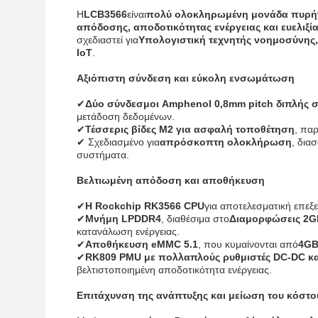
Η
LCB3566
είναι
πολύ ολοκληρωμένη μονάδα πυρή
απόδοσης, αποδοτικότητας ενέργειας και ευελιξί
σχεδιαστεί για
Υπολογιστική τεχνητής νοημοσύνης
IoT
.
Αξιόπιστη σύνδεση και εύκολη ενσωμάτωση
✔
Δύο σύνδεσμοι Amphenol 0,8mm pitch διπλής σε
μετάδοση δεδομένων.
✔
Τέσσερις βίδες M2 για ασφαλή τοποθέτηση
, πα
✔ Σχεδιασμένο για
απρόσκοπτη ολοκλήρωση
, δια
συστήματα.
Βελτιωμένη απόδοση και αποθήκευση
✔
Η Rockchip RK3566 CPU
για αποτελεσματική επεξ
✔
Μνήμη LPDDR4
, διαθέσιμα στο
Διαμορφώσεις 2G
κατανάλωση ενέργειας.
✔
Αποθήκευση eMMC 5.1
, που κυμαίνονται από
4GB
✔
RK809 PMU με πολλαπλούς ρυθμιστές DC-DC κ
βελτιστοποιημένη αποδοτικότητα ενέργειας.
Επιτάχυνση της ανάπτυξης και μείωση του κόστο