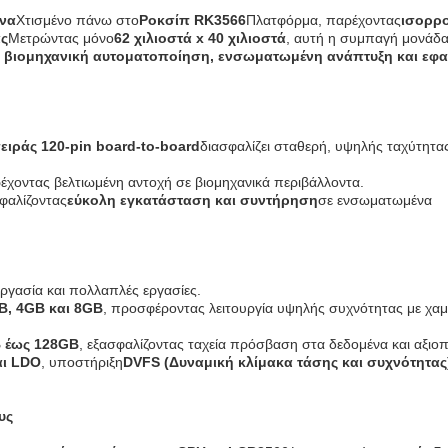
να
Χτισμένο πάνω στο
Ροκσίπ RK3566
Πλατφόρμα, παρέχοντας
ισορρ
ας
Μετρώντας μόνο
62 χιλιοστά x 40 χιλιοστά
, αυτή η συμπαγή μονάδα 
, βιομηχανική αυτοματοποίηση, ενσωματωμένη ανάπτυξη και εφ
ιράς 120-pin board-to-board
διασφαλίζει σταθερή, υψηλής ταχύτητα
ρέχοντας βελτιωμένη αντοχή σε βιομηχανικά περιβάλλοντα.
σφαλίζοντας
εύκολη εγκατάσταση και συντήρηση
σε ενσωματωμένα
εργασία και πολλαπλές εργασίες.
B, 4GB και 8GB
, προσφέροντας λειτουργία υψηλής συχνότητας με χα
 έως 128GB
, εξασφαλίζοντας ταχεία πρόσβαση στα δεδομένα και αξιοπ
αι LDO
, υποστήριξη
DVFS (Δυναμική κλίμακα τάσης και συχνότητας
υς