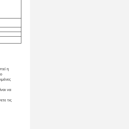
τεί η
το
ιμένες
ναι να
ετε τις