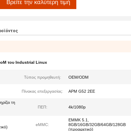
Βρείτε την καλύτερη τιμή
ροϊόντος
oM του Industrial Linux
Τύπος προμηθευτή:
OEM/ODM
Πίνακας επεξεργασίας:
ΑΡΜ G52 2EE
ρίζει τη
ΠΕΠ:
4k/1080p
ΕΜΜΚ 5.1,
eMMC:
8GB/16GB/32GB/64GB/128GB
ικό)
(προαιρετικό)