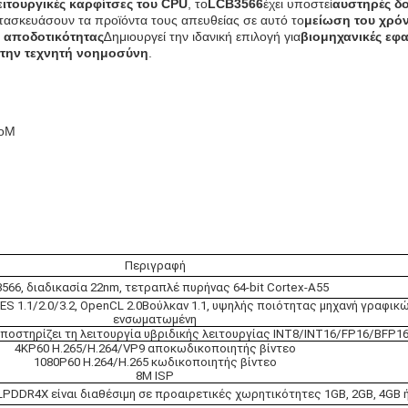
ειτουργικές καρφίτσες του CPU
, το
LCB3566
έχει υποστεί
αυστηρές δο
τασκευάσουν τα προϊόντα τους απευθείας σε αυτό το
μείωση του χρό
ς αποδοτικότητας
∆ημιουργεί την ιδανική επιλογή για
βιομηχανικές εφ
στην τεχνητή νοημοσύνη
.
SoM
Περιγραφή
566, διαδικασία 22nm, τετραπλέ πυρήνας 64-bit Cortex-A55
ES 1.1/2.0/3.2, OpenCL 2.0Βούλκαν 1.1, υψηλής ποιότητας μηχανή γραφικ
ενσωματωμένη
οστηρίζει τη λειτουργία υβριδικής λειτουργίας INT8/INT16/FP16/BFP1
4KP60 H.265/H.264/VP9 αποκωδικοποιητής βίντεο
1080P60 H.264/H.265 κωδικοποιητής βίντεο
8M ISP
PDDR4X είναι διαθέσιμη σε προαιρετικές χωρητικότητες 1GB, 2GB, 4GB ή