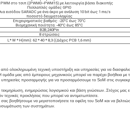
 PWM στο τσιπ ((PWM0~PWM15) με λειτουργία βάσει διακοπής
Πολλαπλές ομάδες GPIO
λια εισόδου SARADC με ένα άκρο με ανάλυση 10 bit έως 1 ms/s
ποσοστό δειγματοληψίας
Επιχειρηματικός βαθμός: -20°C έως 70°C
Βιομηχανική ποιότητα: -40°C έως 85°C
B2B,240Pin
8 στρώσεις
L* W * H(mm): 62 * 40 * 8,3 ((Δάχος PCB 1,6 mm)
από ολοκληρωμένη τεχνική υποστήριξη και υπηρεσίες για να διασφαλισ
 ομάδα μας από έμπειρους μηχανικούς μπορεί να παρέχει βοήθεια με 
ς υπηρεσίες προσαρμογής για να προσαρμόσουμε το SoM στις συγκεκρ
τεκμηρίωση, ενημερώσεις λογισμικού και βάση γνώσεων..Στόχος μας εί
ν τεχνικές προκλήσεις που μπορεί να αντιμετωπίσετε.
σας βοηθήσουμε να μεγιστοποιήσετε τα οφέλη του SoM και να βελτιώσ
ι ενσωμάτωση των συστημάτων.