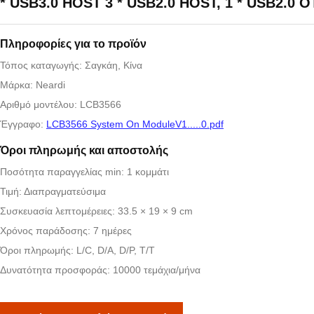
* USB3.0 HOST 3 * USB2.0 HOST, 1 * USB2.0 
Πληροφορίες για το προϊόν
Τόπος καταγωγής: Σαγκάη, Κίνα
Μάρκα: Neardi
Αριθμό μοντέλου: LCB3566
Έγγραφο:
LCB3566 System On ModuleV1.....0.pdf
Όροι πληρωμής και αποστολής
Ποσότητα παραγγελίας min: 1 κομμάτι
Τιμή: Διαπραγματεύσιμα
Συσκευασία λεπτομέρειες: 33.5 × 19 × 9 cm
Χρόνος παράδοσης: 7 ημέρες
Όροι πληρωμής: L/C, D/A, D/P, T/T
Δυνατότητα προσφοράς: 10000 τεμάχια/μήνα