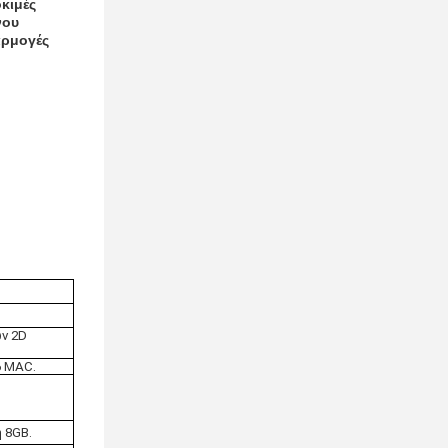
κιμές
νου
αρμογές
ών 2D
6 MAC.
 8GB.