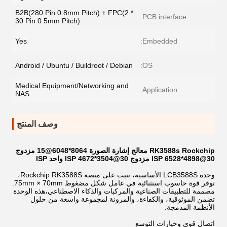
B2B(280 Pin 0.8mm Pitch) + FPC(2 *
PCB interface:
30 Pin 0.5mm Pitch)
Yes
Embedded:
Android / Ubuntu / Buildroot / Debian
OS:
Medical Equipment/Networking and
Application:
NAS
وصف المنتج
RK3588s Rockchip معالج إشارة الصورة 8064*6048@15 مزدوج
ISP 6528*4898@30 مزدوج ISP 4672*3504@30 واحد ISP
وحدة LCB3588S الأساسية، بنيت على منصة Rockchip RK3588S،
توفر قوة حاسوب استثنائية في عامل شكل مضغوط 75mm × 70mm.
مصممة للتطبيقات الصناعية والمركبات والذكاء الاصطناعي،هذه الوحدة
تضمن الموثوقية، والكفاءة، والمرونة لمجموعة واسعة من حلول
الأنظمة المدمجة.
اتصال قوي وخيارات التوسع