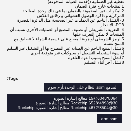
تغطية غير الضمانية ((خدمة الصيانة المدفوعة):
1المنتجات خارج فترة الضمان
2المكونات غير المضمونة بالضمان بما في ذلك وحدة المعالجة
المركزية و ذاكرة الوصول العشوائي و رقائق الفلاش
3- الفشل الناجم عن العمليات غير الصحيحة مثل الدائرة القصيرة
PCB، الانفجار؛
4. التعريف الشريطي أو تصنيف المصنع أو العمليات الأخرى تسبب أن
المنتجات لا يمكن التعرف عليها
5الرمز الشريطي أو هوية المصنع على قسيمة الشراء لا تتطابق مع
المنتج نفسه
6فشل المنتج الناجم عن الصيانة غير المصرح بها أو التشغيل غير السليم
أو سوء استخدام التشغيل أو سلوكيات غير متوقعة أخرى.
7فشل المنتج بسبب القوة القاهرة
8فشل آخر أثناء التسليم
Tags:
المدمج som,النظام على الوحدة,أرم سوم
8064*6048@15 معالج إشارة الصورة
Rockchip,6528*4898@30 معالج إشارة الصورة
Rockchip,4672*3504@30 معالج إشارة الصورة Rockchip
arm som