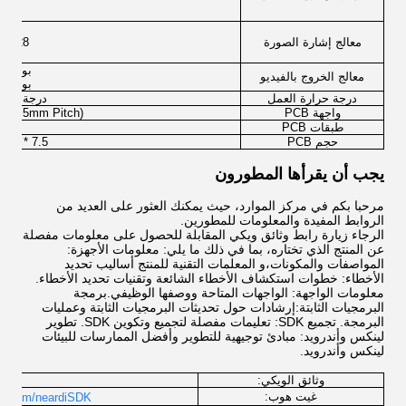
2 * 
1 * 20
معالج إشارة الصورة
6528*4898@30 مزدوج مزود خدمة الإنترنت
4672
بوابة الفيديو 0 تصل 
معالج الخروج بالفيديو
بوابة الفيديو 1 تصل 
درجة حرارة العمل
درجة الشركات: -20 درجة مئو
واجهة PCB
in 0.5mm Pitch)
طبقات PCB
حجم PCB
):75 * 70 * 7.5
يجب أن يقرأها المطورون
مرحبا بكم في مركز الموارد، حيث يمكنك العثور على العديد من
الروابط المفيدة والمعلومات للمطورين.
الرجاء زيارة رابط وثائق ويكي المقابلة للحصول على معلومات مفصلة
عن المنتج الذي تختاره، بما في ذلك ما يلي: معلومات الأجهزة:
المواصفات والمكونات،و المعلمات التقنية للمنتج أساليب تحديد
الأخطاء: خطوات استكشاف الأخطاء الشائعة وتقنيات تحديد الأخطاء.
معلومات الواجهة: الواجهات المتاحة ووصفها الوظيفي.برمجة
البرمجيات الثابتة:إرشادات حول تحديثات البرمجيات الثابتة وعمليات
البرمجة. تجميع SDK: تعليمات مفصلة لتجميع وتكوين SDK. تطوير
لينكس وأندرويد: مبادئ توجيهية للتطوير وأفضل الممارسات للبيئات
لينكس وأندرويد.
وثائق الويكي:
lcome
غيت هوب:
lab.com/neardiSDK