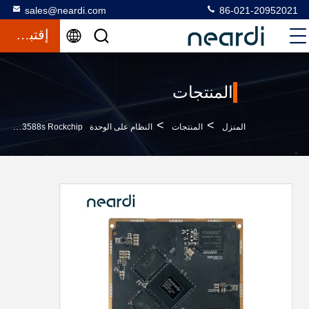
sales@neardi.com
86-021-20952021
إقتباس
المنتجات
>
>
>
المنزل
المنتجات
النظام على الوحدة SoM
RK3588s Rockchip معالج إشارة الصورة 8064*6048@15 مزدوج ISP 6528*4898@30 مزدوج ISP 4672*3504@30 مزدوج ISP واحد