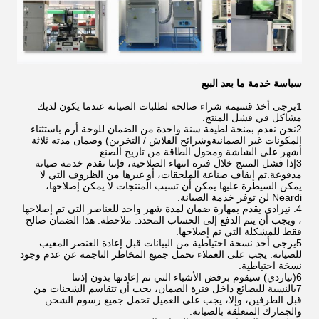
سياسة خدمة ما بعد البيع
1يرجى أخذ قسيمة شراء صالحة لطلبات الصيانة عندما يكون لديك
مشاكل في فشل المنتج.
2نحن نقدم بمنحة لطيفة سنة واحدة من الضمان للوحة أرم باستثناء
المكونات غير الضمانيةوشرائح الفلاش / التخزين) وضمان مدته ثلاثة
أشهر على الشاشة ومحول الطاقة من تاريخ الصنع.
3إذا فشل المنتج خلال فترة انتهاء الصلاحية، فإننا نقدم خدمة صيانة
مدفوعة.تم إيقاف صناعة الملحقات، أو غيرها من الظروف التي لا
يمكن السيطرة عليها يمكن أن تسبب المنتجات لا يمكن إصلاحها،
Neardi لن توفر خدمة الصيانة.
4. نيرادي يقدم بمهارة ضمان لمدة شهر واحد للعناصر التي تم إصلاحها
، ويجب أن يتم الدفع إلى الحساب المحدد. ملاحظة: هذا الضمان صالح
فقط للمشكلة التي تم إصلاحها.
5يرجى أخذ نسخة احتياطية من البيانات قبل إعادة العنصر المعيب
للصيانة. يجب على العملاء تحمل جميع المخاطر الناجمة عن عدم وجود
نسخة احتياطية.
6(نياردي) سيقوم برفض الأشياء التي تم إعادتها بدون إذننا
7بالنسبة للبضائع داخل فترة الضمان، يجب أن تتقاسم الشحنات من
قبل الطرفين، وإلا، يجب على العميل تحمل جميع رسوم الشحن
والجمارك المتعلقة بالصيانة.