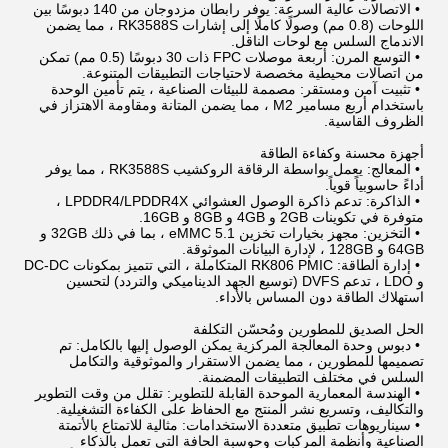
•
الاتصالات عالية السرعة: يوفر رابطان مزدوجان من 140 دبوسًا بين
اللوحات (0.8 مم) وصولًا كاملًا إلى إشارات RK3588S ، مما يضمن
الاندماج السلس مع لوحات الناقل.
•
التوسع المرن: أربعة موصلات FPC ذات 30 دبوسًا (0.5 مم) تمكن
من اتصالات محيطية مخصصة لاحتياجات التطبيقات المتنوعة.
•
تثبيت آمن ومستقر: مصممة للبيئات الصناعية ، يتم تأمين الوحدة
باستخدام أربع مسامير M2 ، مما يضمن المتانة ومقاومة الاهتزاز في
الظروف القاسية.
أجهزة محسنة وكفاءة الطاقة
•
المعالج: يعمل بواسطة الرقاقة الروكشيب RK3588S ، مما يوفر
أداءً حاسوبياً قوياً.
•
الذاكرة: تدعم ذاكرة الوصول العشوائي LPDDR4/LPDDR4X ،
متوفرة في تكوينات 2GB و 4GB و 8GB و 16GB.
•
التخزين: مجهز بخيارات تخزين eMMC 5.1 ، بما في ذلك 32GB و
64GB و 128GB ، لإدارة البيانات الموثوقة.
•
إدارة الطاقة: RK806 PMIC المتكاملة ، التي تتميز بمكونات DC-DC
و LDO ، تدعم DVFS (توسيع الجهد الديناميكي والتردد) لتحسين
استهلاك الطاقة دون المساس بالأداء.
الحل الصديق للمطورين ومُحسّن التكلفة
•
دبوس وحدة المعالجة المركزية يمكن الوصول إليها بالكامل: تم
تصميمها للمطورين ، مما يضمن الاستقرار والموثوقية والتكامل
السلس في مختلف التطبيقات المضمنة.
•
الهندسة المعمارية الموحدة القابلة للتطوير: تقلل من وقت التطوير
والتكاليف، وتسريع نشر المنتج مع الحفاظ على الكفاءة التشغيلية.
•
سيناريوهات تطبيق متعددة الاستخدامات: مثالية للاتمتاع بالأتمتة
الصناعية وأنظمة المركبات وحوسبة الحافة التي تعمل بالذكاء