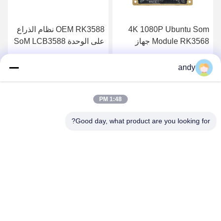
4K 1080P Ubuntu Som
OEM RK3588 نظام الذراع
Module RK3568 جهاز
على الوحدة SoM LCB3588
كمبيوتر على وحدات
لينكس أندرويد
LCB3568 Arm Com
احصل على أفضل سعر
احصل على أفضل سعر
andy
1:48 PM
Good day, what product are you looking for?
SHANGHAI NEARDI TECHNOLOGY CO.,
LTD.
sales@neardi.com
86-021-20952021