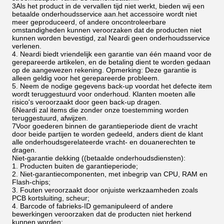
3Als het product in de vervallen tijd niet werkt, bieden wij een
betaalde onderhoudsservice aan.het accessoire wordt niet
meer geproduceerd, of andere oncontroleerbare
omstandigheden kunnen veroorzaken dat de producten niet
kunnen worden bevestigd, zal Neardi geen onderhoudsservice
verlenen.
4. Neardi biedt vriendelijk een garantie van één maand voor de
gerepareerde artikelen, en de betaling dient te worden gedaan
op de aangewezen rekening. Opmerking: Deze garantie is
alleen geldig voor het gerepareerde probleem.
5. Neem de nodige gegevens back-up voordat het defecte item
wordt teruggestuurd voor onderhoud. Klanten moeten alle
risico's veroorzaakt door geen back-up dragen.
6Neardi zal items die zonder onze toestemming worden
teruggestuurd, afwijzen.
7Voor goederen binnen de garantieperiode dient de vracht
door beide partijen te worden gedeeld, anders dient de klant
alle onderhoudsgerelateerde vracht- en douanerechten te
dragen.
Niet-garantie dekking ((betaalde onderhoudsdiensten):
1. Producten buiten de garantieperiode;
2. Niet-garantiecomponenten, met inbegrip van CPU, RAM en
Flash-chips;
3. Fouten veroorzaakt door onjuiste werkzaamheden zoals
PCB kortsluiting, scheur;
4. Barcode of fabrieks-ID gemanipuleerd of andere
bewerkingen veroorzaken dat de producten niet herkend
kunnen worden;