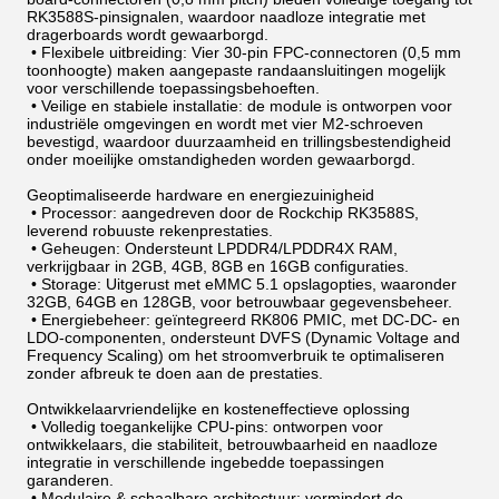
RK3588S-pinsignalen, waardoor naadloze integratie met
dragerboards wordt gewaarborgd.
•
Flexibele uitbreiding: Vier 30-pin FPC-connectoren (0,5 mm
toonhoogte) maken aangepaste randaansluitingen mogelijk
voor verschillende toepassingsbehoeften.
•
Veilige en stabiele installatie: de module is ontworpen voor
industriële omgevingen en wordt met vier M2-schroeven
bevestigd, waardoor duurzaamheid en trillingsbestendigheid
onder moeilijke omstandigheden worden gewaarborgd.
Geoptimaliseerde hardware en energiezuinigheid
•
Processor: aangedreven door de Rockchip RK3588S,
leverend robuuste rekenprestaties.
•
Geheugen: Ondersteunt LPDDR4/LPDDR4X RAM,
verkrijgbaar in 2GB, 4GB, 8GB en 16GB configuraties.
•
Storage: Uitgerust met eMMC 5.1 opslagopties, waaronder
32GB, 64GB en 128GB, voor betrouwbaar gegevensbeheer.
•
Energiebeheer: geïntegreerd RK806 PMIC, met DC-DC- en
LDO-componenten, ondersteunt DVFS (Dynamic Voltage and
Frequency Scaling) om het stroomverbruik te optimaliseren
zonder afbreuk te doen aan de prestaties.
Ontwikkelaarvriendelijke en kosteneffectieve oplossing
•
Volledig toegankelijke CPU-pins: ontworpen voor
ontwikkelaars, die stabiliteit, betrouwbaarheid en naadloze
integratie in verschillende ingebedde toepassingen
garanderen.
•
Modulaire & schaalbare architectuur: vermindert de