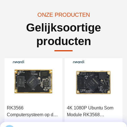
ONZE PRODUCTEN
Gelijksoortige
producten
RK3566
4K 1080P Ubuntu Som
Computersysteem op de
Module RK3568
module SoM LCB3566
Computer On Modules