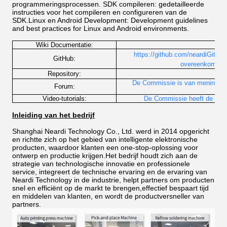
programmeringsprocessen. SDK compileren: gedetailleerde
instructies voor het compileren en configureren van de
SDK.Linux en Android Development: Development guidelines
and best practices for Linux and Android environments.
Wiki Documentatie:
http
https://github.com/neardiGitLab
GitHub:
overeenkomst h
h
Repository:
De Commissie is van mening d
Forum:
Video-tutorials:
De Commissie heeft de Comm
Inleiding van het bedrijf
Shanghai Neardi Technology Co., Ltd. werd in 2014 opgericht
en richtte zich op het gebied van intelligente elektronische
producten, waardoor klanten een one-stop-oplossing voor
ontwerp en productie krijgen.Het bedrijf houdt zich aan de
strategie van technologische innovatie en professionele
service, integreert de technische ervaring en de ervaring van
Neardi Technology in de industrie, helpt partners om producten
snel en efficiënt op de markt te brengen,effectief bespaart tijd
en middelen van klanten, en wordt de productversneller van
partners.