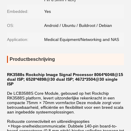
Embedded:
Yes
OS:
Android / Ubuntu / Buildroot / Debian
Application:
Medical Equipment/Networking and NAS
Productbeschrijving
RK3588s Rockchip Image Signal Processor 8064*6048@15
dual ISP; 6528*4898@30 dual ISP; 4672*3504@30 single
ISP
De LCB3588S Core Module, gebouwd op het Rockchip
RK3588S platform, levert uitzonderlijke rekenkracht in een
compacte 75mm × 70mm vormfactor.Deze module zorgt voor
betrouwbaarheid, efficiëntie en flexibiliteit voor een breed scala
aan ingebedde systeemoplossingen.
Robuuste connectiviteit en uitbreidingsopties
•
Hoge-snelheidscommunicatie: Dubbele 140-pin board-to-
board-connectoren (0,8 mm pitch) bieden volledige toegang tot