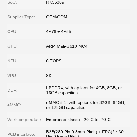
SoC:
RK3588s
Supplier Type:
OEM/ODM
CPU:
4A76 + 4A55
GPU:
ARM Mali-G610 MC4
NPU:
6 TOPS
VPU:
8K
LPDDR4, with options for 4GB, 8GB, or
DDR:
16GB capacities.
eMMC 5.1, with options for 32GB, 64GB,
eMMC:
or 128GB capacities.
Werktemperatuur:
Enterprise-klasse: -20°C tot 70°C
B2B(280 Pin 0.8mm Pitch) + FPC(2 * 30
PCB interface:
Pin 0.5mm Pitch)