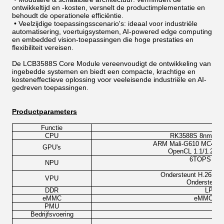
ontwikkeltijd en -kosten, versnelt de productimplementatie en
behoudt de operationele efficiëntie.
•
Veelzijdige toepassingsscenario's: ideaal voor industriële
automatisering, voertuigsystemen, AI-powered edge computing
en embedded vision-toepassingen die hoge prestaties en
flexibiliteit vereisen.
De LCB3588S Core Module vereenvoudigt de ontwikkeling van
ingebedde systemen en biedt een compacte, krachtige en
kosteneffectieve oplossing voor veeleisende industriële en AI-
gedreven toepassingen.
Productparameters
Functie
CPU
RK3588S 8nm; 8-ke
ARM Mali-G610 MC4; ond
GPU's
OpenCL 1.1/1.23/2.
6TOPS reken
NPU
I
Ondersteunt H.265/H
VPU
Ondersteunt 
DDR
LPDDR
eMMC
eMMC 5.1,
PMU
Bedrijfsvoering
And