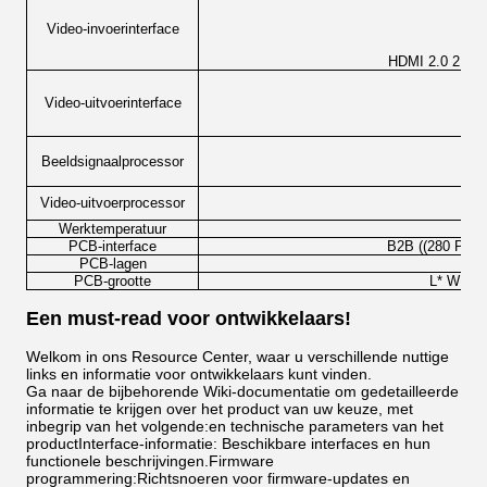
2
Video-invoerinterface
HDMI 2.0 2160
Video-uitvoerinterface
Beeldsignaalprocessor
Vi
Video-uitvoerprocessor
Vi
Werktemperatuur
E
PCB-interface
B2B ((280 Pin 
PCB-lagen
PCB-grootte
L* W * H
Een must-read voor ontwikkelaars!
Welkom in ons Resource Center, waar u verschillende nuttige
links en informatie voor ontwikkelaars kunt vinden.
Ga naar de bijbehorende Wiki-documentatie om gedetailleerde
informatie te krijgen over het product van uw keuze, met
inbegrip van het volgende:en technische parameters van het
productInterface-informatie: Beschikbare interfaces en hun
functionele beschrijvingen.Firmware
programmering:Richtsnoeren voor firmware-updates en