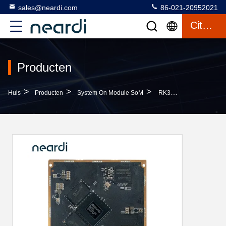
sales@neardi.com
86-021-20952021
Citaat
Producten
>
>
>
Huis
Producten
System On Module SoM
RK3588s Rockchip Image Signal Processor 8064*6048@15 Dual ISP 6528*4898@30 Dual ISP 4672*3504@30 Single ISP