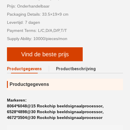
Prijs: Onderhandelbaar
Packaging Details: 33.5×19×9 cm
Levertijd: 7 dagen
Payment Terms: L/C,D/A,D/P,T/T
Supply Ability: 10000/pieces/mon
Vind de beste prijs
Productgegevens
Productbeschrijving
Productgegevens
Markeren:
8064*6048@15 Rockchip beeldsignaalprocessor
,
6528*4898@30 Rockchip beeldsignaalprocessor
,
4672*3504@30 Rockchip beeldsignaalprocessor