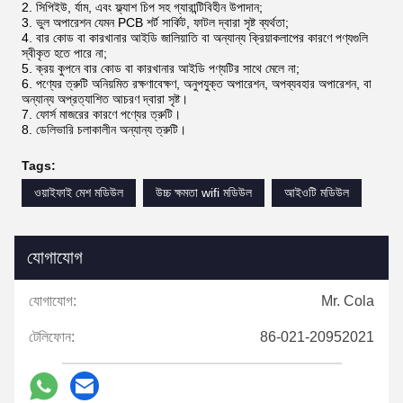
2. সিপিইউ, র্যাম, এবং ফ্ল্যাশ চিপ সহ গ্যারান্টিবিহীন উপাদান;
3. ভুল অপারেশন যেমন PCB শর্ট সার্কিট, ফাটল দ্বারা সৃষ্ট ব্যর্থতা;
4. বার কোড বা কারখানার আইডি জালিয়াতি বা অন্যান্য ক্রিয়াকলাপের কারণে পণ্যগুলি
স্বীকৃত হতে পারে না;
5. ক্রয় কুপনে বার কোড বা কারখানার আইডি পণ্যটির সাথে মেলে না;
6. পণ্যের ত্রুটি অনিয়মিত রক্ষণাবেক্ষণ, অনুপযুক্ত অপারেশন, অপব্যবহার অপারেশন, বা
অন্যান্য অপ্রত্যাশিত আচরণ দ্বারা সৃষ্ট।
7. ফোর্স মাজরের কারণে পণ্যের ত্রুটি।
8. ডেলিভারি চলাকালীন অন্যান্য ত্রুটি।
Tags:
ওয়াইফাই মেশ মডিউল
উচ্চ ক্ষমতা wifi মডিউল
আইওটি মডিউল
যোগাযোগ
যোগাযোগ:
Mr. Cola
টেলিফোন:
86-021-20952021