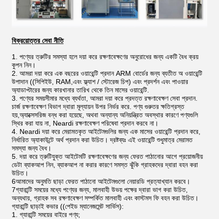
বিক্রয়োত্তর সেবা নীতি
1. পণ্যের ত্রুটির সমস্যা হলে দয়া করে রক্ষণাবেক্ষণের অনুরোধের জন্য একটি বৈধ ক্রয়
কুপন নিন।
2. আমরা দয়া করে এক বছরের ওয়ারেন্টি প্রদান ARM বোর্ডের জন্য ব্যতীত অ ওয়ারেন্টি
উপাদান ((সিপিইউ, RAM,এবং ফ্ল্যাশ / স্টোরেজ চিপ) এবং প্রদর্শন এবং পাওয়ার
অ্যাডাপ্টারের জন্য কারখানার তারিখ থেকে তিন মাসের ওয়ারেন্টি.
3. পণ্যের সময়সীমার মধ্যে ব্যর্থতা, আমরা দয়া করে প্রদত্ত রক্ষণাবেক্ষণ সেবা প্রদান.
চার্জ রক্ষণাবেক্ষণ বিভাগ দ্বারা মূল্যায়ন উপর নির্ভর করে. পণ্য গুরুতর ক্ষতিগ্রস্ত
হয়,অ্যাক্সেসরিজ বন্ধ করা হয়েছে, অথবা অন্যান্য অনিয়ন্ত্রিত অবস্থার কারণে পণ্যগুলি
স্থির করা যায় না, Neardi রক্ষণাবেক্ষণ পরিষেবা প্রদান করবে না।
4. Neardi দয়া করে মেরামতকৃত আইটেমগুলির জন্য এক মাসের ওয়ারেন্টি প্রদান করে,
নির্ধারিত অ্যাকাউন্টে অর্থ প্রদান করা উচিত। দ্রষ্টব্যঃ এই ওয়ারেন্টি শুধুমাত্র মেরামত
সমস্যা জন্য বৈধ।
5. দয়া করে ত্রুটিযুক্ত আইটেমটি রক্ষণাবেক্ষণের জন্য ফেরত পাঠানোর আগে প্রয়োজনীয়
ডেটা ব্যাকআপ নিন, ব্যাকআপ না করার কারণে সমস্ত ঝুঁকি গ্রাহকদের দ্বারা বহন করা
উচিত।
6আমাদের অনুমতি ছাড়া ফেরত পাঠানো আইটেমগুলো নেয়ারডি প্রত্যাখ্যান করবে।
7গ্যারান্টি সময়ের মধ্যে পণ্যের জন্য, মালবাহী উভয় পক্ষের দ্বারা ভাগ করা উচিত,
অন্যথায়, গ্রাহক সব রক্ষণাবেক্ষণ সম্পর্কিত মালবাহী এবং কাস্টমস ফি বহন করা উচিত।
গ্যারান্টি ছাড়াই কভার ((পেইড ম্যানেজমেন্ট সার্ভিস):
1. গ্যারান্টি সময়ের বাইরে পণ্য;