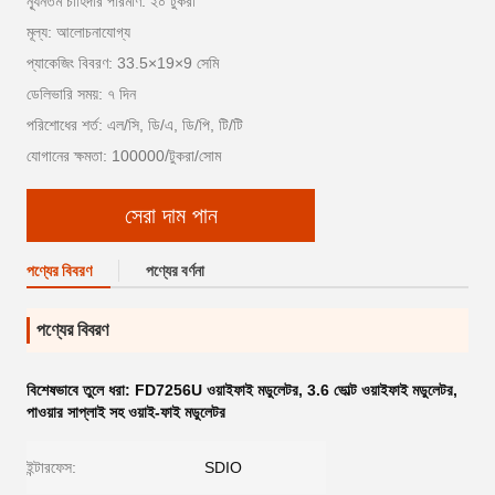
ন্যূনতম চাহিদার পরিমাণ: ২০ টুকরা
মূল্য: আলোচনাযোগ্য
প্যাকেজিং বিবরণ: 33.5×19×9 সেমি
ডেলিভারি সময়: ৭ দিন
পরিশোধের শর্ত: এল/সি, ডি/এ, ডি/পি, টি/টি
যোগানের ক্ষমতা: 100000/টুকরা/সোম
সেরা দাম পান
পণ্যের বিবরণ
পণ্যের বর্ণনা
পণ্যের বিবরণ
বিশেষভাবে তুলে ধরা:
FD7256U ওয়াইফাই মডুলেটর
,
3.6 ভোল্ট ওয়াইফাই মডুলেটর
,
পাওয়ার সাপ্লাই সহ ওয়াই-ফাই মডুলেটর
ইন্টারফেস:
SDIO