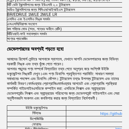
বিটি ডেটা ট্রান্সমিশনের জন্য ইউএসবি ২.০ ইন্টারফেস
অডিও ট্রান্সমিশনের জন্য পিসিএম/আইআইএস ইন্টারফেস
BR/EDR/LE 1M/LE 2M/LE LR
এসসিও এবং ইএসসিও লিঙ্ক সমর্থন
এসএসপি/নিরাপদ সংযোগ
কম শক্তির মোড (গন্ধ, গন্ধের অধীনে রেটিং)
বিটি/ওয়াই-ফাই সহাবস্থান সমর্থন
পণ্যের প্যাকেজিং
ডেভেলপারদের অবশ্যই পড়তে হবে!
আমাদের রিসোর্স সেন্টারে আপনাকে স্বাগতম, যেখানে আপনি ডেভেলপারদের জন্য বিভিন্ন
দরকারী লিঙ্ক এবং তথ্য খুঁজে পেতে পারেন।
আপনার পছন্দের পণ্য সম্পর্কে বিস্তারিত তথ্য পেতে অনুগ্রহ করে সংশ্লিষ্ট উইকি
ডকুমেন্টেশন লিঙ্কটি দেখুন।এবং পণ্য ডিবাগিং প্রযুক্তিগত পরামিতি: সাধারণ সমস্যা
সমাধানের পদক্ষেপ এবং ডিবাগিং কৌশল। ইন্টারফেস তথ্যঃ উপলব্ধ ইন্টারফেস এবং তাদের
কার্যকরী বিবরণ।ফার্মওয়্যার প্রোগ্রামিংঃফার্মওয়্যার আপডেট এবং প্রোগ্রামিং প্রক্রিয়া
সম্পর্কিত গাইডলাইনএসডিকে কম্পাইল করা: এসডিকে.লিনাক্স এবং অ্যান্ড্রয়েড
ডেভেলপমেন্টঃ লিনাক্স এবং অ্যান্ড্রয়েড পরিবেশের জন্য ডেভেলপমেন্ট গাইডলাইন এবং সেরা
অনুশীলনগুলি সংকলন এবং কনফিগার করার জন্য বিস্তারিত নির্দেশাবলী।
উইকি ডকুমেন্টেশনঃ
http
গিটহাবঃ
https://github.co
h
ডিপোজিটরিঃ
ফোরামঃ