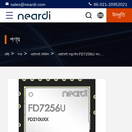
sales@neardi.com
86-021-20952021
উদ্ধৃতি
পণ্য
>
>
>
বাড়ি
পণ্য
ওয়াইফাই মডিউল
ওয়াইফাই মডুলেটর FD7256U পাওয়ার সাপ্লাই সহ VBAT 3.0 ~ 3.6V পিসি OEM এর জন্য