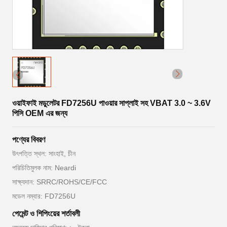
ওয়াইফাই মডুলেটর FD7256U পাওয়ার সাপ্লাই সহ VBAT 3.0 ~ 3.6V
পিসি OEM এর জন্য
পণ্যের বিবরণ
উৎপত্তি স্থল: সাংহাই, চীন
পরিচিতিমুলক নাম: Neardi
সাক্ষ্যদান: SRRC/ROHS/CE/FCC
মডেল নম্বার: FD7256U
পেমেন্ট ও শিপিংয়ের শর্তাবলী