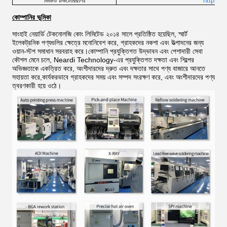
ভিডিও টিউটোরিয়ালঃ
https:/
কোম্পানির ভূমিকা
সাংহাই নেয়ার্ডি টেকনোলজি কোং লিমিটেড ২০১৪ সালে প্রতিষ্ঠিত হয়েছিল, স্মার্ট
ইলেকট্রনিক পণ্যগুলির ক্ষেত্রে মনোনিবেশ করে, গ্রাহকদের নকশা এবং উত্পাদনের জন্য
ওয়ান-স্টপ সমাধান সরবরাহ করে।কোম্পানি প্রযুক্তিগত উদ্ভাবন এবং পেশাদারী সেবা
কৌশল মেনে চলে, Neardi Technology-এর প্রযুক্তিগত দক্ষতা এবং শিল্পের
অভিজ্ঞতাকে একত্রিত করে, অংশীদারদের দ্রুত এবং দক্ষতার সাথে পণ্য বাজারে আনতে
সহায়তা করে,কার্যকরভাবে গ্রাহকদের সময় এবং সম্পদ সংরক্ষণ করে, এবং অংশীদারদের পণ্য
ত্বরণকারী হয়ে ওঠে।