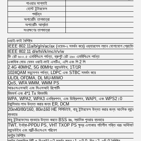
পাওয়ার সাপ্লাই
হোস্ট ইন্টারফেস
পদচিহ্ন
অপারেটিং তাপমাত্রা
অপারেটিং আর্দ্রতা
সংরক্ষণের তাপমাত্রা
ওয়াই-ফাই বৈশিষ্ট্য
IEEE 802.11a/b/g/n/ac/ax (ওয়েভ-২ সমর্থন করে) ওয়্যারলেস ল্যান যোগাযোগ প্রোটোকল
IEEE 802.11 d/e/h/i/k/mc/r/v/w
ফি রেট ৬০০.৫ এমবিপিএস পর্যন্ত, থ্রুপুট রেট ২৬০ এমবিপিএস পর্যন্ত
একাধিক মোড যেমন ওয়াই-ফাই এসটিএ, এপি এবং পি 2 পি
2.4G 40MHZ, 5G 80MHz ব্যান্ডউইথ, 1T/1R
1024QAM মডুলেশন পর্যন্ত, LDPC এবং STBC সমর্থন করে
UL/DL OFDMA, DL MU-MIMO
QoS, WFA WMM, WMM PS
আরএসএসআই এবং সিএসআই রিপোর্টিং
বিমফর্ম এবং 4*1 Tx বিমফর্মিং
WPA, WPA2, WPA3 এনক্রিপশন, এবং ডিক্রিপশন, WAPI, এবং WPS2।0
ট্রান্সিভার লাভ উন্নত করার জন্য ER, DCM
20in40/80/160, 80in160 HE পিপিডিইউ, বায়ু ইন্টারফেস উন্নত করার জন্য আংশিক ব্যান্
ব্যবহার
বায়ু ইন্টারফেসের ব্যবহার উন্নত করতে BSS রঙ, স্থানিক পুনরায় ব্যবহার
TWT, ইনট্রা-PPDU PS, VHT TXOP PS ক্ষুদ্র এলাকায় গতিশীল শক্তি খরচ অপ্টিমাইজ কর
ব্যান্ডউইথ এবং মাল্টি-বিএসএস পরিবেশ
ব্লুটুথ বৈশিষ্ট্য
ব্লুটুথ (ক্লাসিক বিটি + বিএলই) v2 সমর্থন করুন।1, v3.0, ভি৪।2, v5.0 বৈশিষ্ট্য