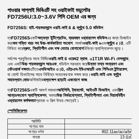
পাওয়ার সাপ্লাই ভিবিএটি সহ ওয়াইফাই মডুলেটর
FD7256U:3.0~3.6V পিসি OEM এর জন্য
FD7256S: হাই-পারফরম্যান্স ওয়াই-ফাই 6 & ব্লুটুথ 5.0 মডিউল
দ্য
FD7256S
একটি
অত্যন্ত ইন্টিগ্রেটেড, ব্যয়বহুল ওয়্যারলেস মডিউল
এর জন্য ডিজাইন
করা
কম শক্তি খরচ সহ উচ্চ-কার্যকারিতা সংযোগ
. সমর্থন
ওয়াই-ফাই ৬
এবং
ব্লুটুথ ৫।0
, এটি
নিশ্চিত করে
দ্রুত, স্থিতিশীল এবং দক্ষ বেতার যোগাযোগ
বিভিন্ন অ্যাপ্লিকেশন জুড়ে।
সর্বশেষ প্রযুক্তির সাথে নির্মিত
ওয়াই-ফাই 6 ওয়েভ2 ম্যাক
, a
1T1R Wi-Fi বেসব্যান্ড
,
এবং একটি
উচ্চ পারফরম্যান্স আরএফ
, মডিউল সরবরাহ করে
উন্নত তথ্য সংক্রমণ এবং
নেটওয়ার্ক দক্ষতা
এটিতে
এসডিআইও ৩।0, এইচএস-ইউএআরটি এবং পিসিএম ইন্টারফেস
,
যা হোস্ট ডিভাইসের সাথে নির্বিঘ্নে সংহতকরণকে সক্ষম করে।
ওয়াই-ফাই এবং ব্লুটুথ
সহাবস্থান মোড
অপ্টিমাইজ
হস্তক্ষেপ ছাড়াই একযোগে কাজ
.
দ্য
FD7256S
একটি আদর্শ সমাধান
আইপিসি, ট্যাবলেট, আইওটি ডিভাইস
, এবং
শিল্প
আন্তঃসংযোগ অ্যাপ্লিকেশন
, অফার
উচ্চ নির্ভরযোগ্যতা, স্থিতিশীলতা এবং বিরামবিহীন
ওয়্যারলেস কর্মক্ষমতা
গ্রাহক ও শিল্প উভয় ক্ষেত্রেই।
স্পেসিফিকেশন
পরামিতি
পণ্যের নাম
পণ্যের বর্ণনা
802.11ax/ac/a/b/g/n 1T1R
মাত্রা
13 ((±0.1) ম