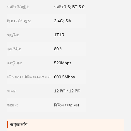
ওয়াইফাই/ব্লুটুথ:
ওয়াইফাই 6; BT 5.0
ফ্রিকোয়েন্সি ব্যান্ড:
2.4G; 5জি
অ্যান্টেনা:
1T1R
ব্যান্ডউইথ:
80মি
থ্রুপুট হার:
520Mbps
ভৌত স্তর সর্বাধিক সংক্রমণ হার:
600.5Mbps
আকার:
12 মিমি * 12 মিমি
প্রয়োগ:
নির্বিঘ্নে সংহত করে
পণ্যের বর্ণনা