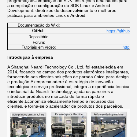
programaçãoCompilação do SDK: Instruções detalhadas para
a compilação e configuração do SDK.Linux e Android
Development: diretrizes de desenvolvimento e melhores
práticas para ambientes Linux e Android.
Documentação do Wiki:
http
GitHub:
https://github.co
h
Repositório:
Fórum:
Tutoriais em vídeo:
https:/
Introdução à empresa
A Shanghai Neardi Technology Co., Ltd. foi estabelecida em
2014, focando no campo dos produtos eletrônicos inteligentes,
fornecendo aos clientes soluções de parada única para design
e produção.A empresa adere à estratégia de inovação
tecnológica e serviço profissional, integra a experiência técnica
e industrial da Neardi Technology, ajuda os parceiros a
introduzir produtos no mercado de forma rápida e
eficiente,Economiza eficazmente tempo e recursos dos
clientes, e torna-se o acelerador de produtos dos parceiros.