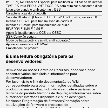
BSS Cor, Reutilização Espacial para melhorar a utilização da interface a
TWT, PS Intra-PPDU, VHT TXOP PS para otimizar o consumo dinâmico
largura de banda e ambiente multi-BSS
Características do Bluetooth
Suporte Bluetooth (Classic BT+BLE) v2.1, v3.0, v4.2, versão 5.0
Interface USB2.0 para transmissão de dados BT
Interface PCM/IIS para transmissão de áudio
BR/EDR/LE 1M/LE 2M/LE
Apoio à ligação entre a OCS e a OESC
SSP/Conexão segura
Modo de baixa potência (sniff, sniff sub-rated)
Apoiar a coexistência BT/Wi-Fi
Embalagem do produto
É uma leitura obrigatória para os
desenvolvedores!
Bem-vindo ao nosso Centro de Recursos, onde você pode
encontrar vários links úteis e informações para
desenvolvedores.
Por favor, visite o link de documentação do Wiki
correspondente para obter informações detalhadas sobre o
produto de sua escolha, incluindo o seguinte:e parâmetros
técnicos do produto Métodos de depuraçãoInformações sobre
a interface: Interfaces disponíveis e suas descrições
funcionais.Programação de firmware:Orientação sobre
atualizações de firmware e processos de