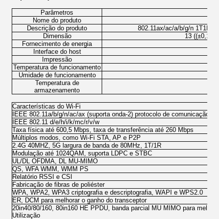
Parâmetros
Nome do produto
Descrição do produto
802.11ax/ac/a/b/g/n 1T1R Wi
Dimensão
13 ((±0,1) 
Fornecimento de energia
Interface do host
Impressão
Temperatura de funcionamento
Umidade de funcionamento
10
Temperatura de
armazenamento
Características do Wi-Fi
IEEE 802.11a/b/g/n/ac/ax (suporta onda-2) protocolo de comunicação L
IEEE 802.11 d/e/h/i/k/mc/r/v/w
Taxa física até 600,5 Mbps, taxa de transferência até 260 Mbps
Múltiplos modos, como Wi-Fi STA, AP e P2P
2.4G 40MHZ, 5G largura de banda de 80MHz, 1T/1R
Modulação até 1024QAM, suporta LDPC e STBC
UL/DL OFDMA, DL MU-MIMO
QS, WFA WMM, WMM PS
Relatório RSSI e CSI
Fabricação de fibras de poliéster
WPA, WPA2, WPA3 criptografia e descriptografia, WAPI e WPS2.0
ER, DCM para melhorar o ganho do transceptor
20in40/80/160, 80in160 HE PPDU, banda parcial MU MIMO para melhorar
Utilização