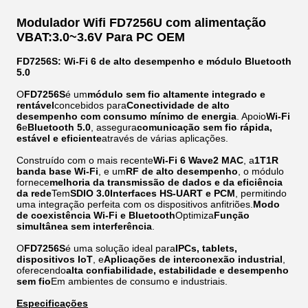
Modulador Wifi FD7256U com alimentação
VBAT:3.0~3.6V Para PC OEM
FD7256S: Wi-Fi 6 de alto desempenho e módulo Bluetooth
5.0
O
FD7256S
é um
módulo sem fio altamente integrado e
rentável
concebidos para
Conectividade de alto
desempenho com consumo mínimo de energia
. Apoio
Wi-Fi
6
e
Bluetooth 5.0
, assegura
comunicação sem fio rápida,
estável e eficiente
através de várias aplicações.
Construído com o mais recente
Wi-Fi 6 Wave2 MAC
, a
1T1R
banda base Wi-Fi
, e um
RF de alto desempenho
, o módulo
fornece
melhoria da transmissão de dados e da eficiência
da rede
Tem
SDIO 3.0Interfaces HS-UART e PCM
, permitindo
uma integração perfeita com os dispositivos anfitriões.
Modo
de coexistência Wi-Fi e Bluetooth
Optimiza
Função
simultânea sem interferência
.
O
FD7256S
é uma solução ideal para
IPCs, tablets,
dispositivos IoT
, e
Aplicações de interconexão industrial
,
oferecendo
alta confiabilidade, estabilidade e desempenho
sem fio
Em ambientes de consumo e industriais.
Especificações