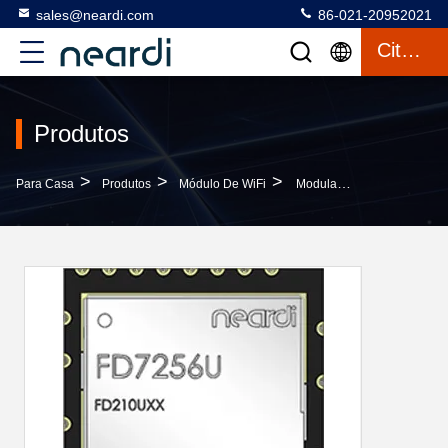
sales@neardi.com
86-021-20952021
Citações
Produtos
>
>
>
Para Casa
Produtos
Módulo De WiFi
Modulador Wifi FD7256U Com Fornecimento De Energia VBAT 3.0~3.6V Para PC OEM