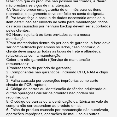
fazer com que os produtos não possam ser fixados, a Neardi
não prestará serviços de manutenção.
4A Neardi oferece uma garantia de um mês para os itens
reparados, o pagamento deve ser feito na conta designada.
5. Por favor, faça o backup de dados necessário antes de o
item defeituoso ser enviado de volta para manutenção, todos
os riscos causados por nenhum backup devem ser suportados
pelos clientes.
6O Neardi rejeitará os itens enviados sem a nossa
autorização.
7Para mercadorias dentro do período de garantia, o frete deve
ser compartilhado por ambos os lados, caso contrário, o
cliente deve suportar todas as taxas de frete e alfândega
relacionadas com a manutenção.
Cobertura não garantida ((Serviço de manutenção
remunerado):
1Produtos fora do período de garantia;
2. Componentes não garantidos, incluindo CPU, RAM e chips
Flash;
3. Falha causada por operações impróprias como curto-
circuito de PCB, ruptura;
4. Código de barras ou identificação de fábrica adulterado ou
outras operações causar os produtos não podem ser
reconhecidos;
5. O código de barras ou a identificação da fábrica no vale de
compra não correspondem ao produto em si;
6. Falha do produto causada por manutenção não autorizada,
operações impróprias, operações de mau uso ou outros