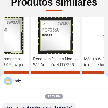
Produtos similares
Rede sem fio Uart Modulo
Módulo Wifi 4G com
Wifi Automóvel FD7256U
interface host SDIO3.0 +
2.4G 5G 520Mbps
UART + PCM para
automóvel FD7255S
Obtenha o melhor preço
Obtenha o melhor preço
andy
12:29 PM
Good day, what product are you looking for?