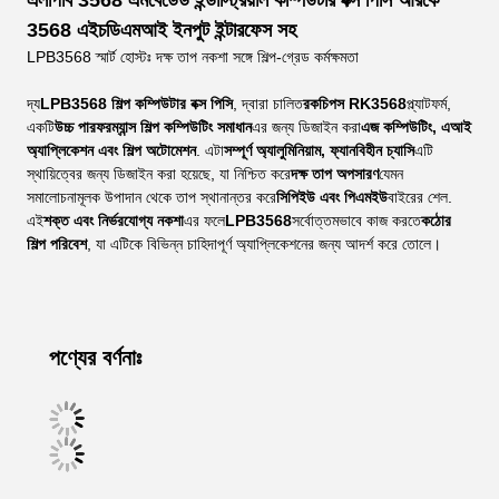
এলপিবি 3568 এমবেডেড ইন্ডাস্ট্রিয়াল কম্পিউটার বক্স পিসি আরকে
3568 এইচডিএমআই ইনপুট ইন্টারফেস সহ
LPB3568 স্মার্ট হোস্টঃ দক্ষ তাপ নকশা সঙ্গে শিল্প-গ্রেড কর্মক্ষমতা
দ্য
LPB3568 শিল্প কম্পিউটার বক্স পিসি
, দ্বারা চালিত
রকচিপস RK3568
প্ল্যাটফর্ম,
একটি
উচ্চ পারফরম্যান্স শিল্প কম্পিউটিং সমাধান
এর জন্য ডিজাইন করা
এজ কম্পিউটিং, এআই
অ্যাপ্লিকেশন এবং শিল্প অটোমেশন
. এটা
সম্পূর্ণ অ্যালুমিনিয়াম, ফ্যানবিহীন চ্যাসি
এটি
স্থায়িত্বের জন্য ডিজাইন করা হয়েছে, যা নিশ্চিত করে
দক্ষ তাপ অপসারণ
যেমন
সমালোচনামূলক উপাদান থেকে তাপ স্থানান্তর করে
সিপিইউ এবং পিএমইউ
বাইরের শেল.
এই
শক্ত এবং নির্ভরযোগ্য নকশা
এর ফলে
LPB3568
সর্বোত্তমভাবে কাজ করতে
কঠোর
শিল্প পরিবেশ
, যা এটিকে বিভিন্ন চাহিদাপূর্ণ অ্যাপ্লিকেশনের জন্য আদর্শ করে তোলে।
পণ্যের বর্ণনাঃ