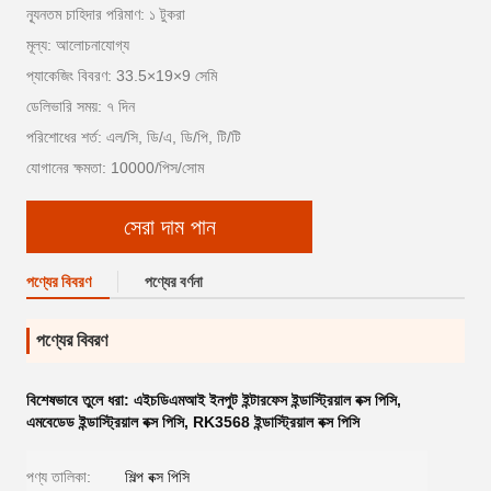
ন্যূনতম চাহিদার পরিমাণ: ১ টুকরা
মূল্য: আলোচনাযোগ্য
প্যাকেজিং বিবরণ: 33.5×19×9 সেমি
ডেলিভারি সময়: ৭ দিন
পরিশোধের শর্ত: এল/সি, ডি/এ, ডি/পি, টি/টি
যোগানের ক্ষমতা: 10000/পিস/সোম
সেরা দাম পান
পণ্যের বিবরণ
পণ্যের বর্ণনা
পণ্যের বিবরণ
বিশেষভাবে তুলে ধরা:
এইচডিএমআই ইনপুট ইন্টারফেস ইন্ডাস্ট্রিয়াল বক্স পিসি
,
এমবেডেড ইন্ডাস্ট্রিয়াল বক্স পিসি
,
RK3568 ইন্ডাস্ট্রিয়াল বক্স পিসি
পণ্য তালিকা:
শিল্প বক্স পিসি