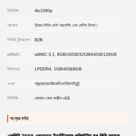
ভিপিইউ:
4k/1080p
প্রয়োগ:
রিয়েল-টাইম ডেটা প্রসেসিং এবং মেশিন ভিশন।
পিসিবি ইন্টারফেস:
B2B
eMMC:
eMMC 5.1, 8GB/16GB/32GB/64GB/128GB
ডিডিআর:
LPDDR4, 1GB/4GB/8GB
ওএস:
অ্যান্ড্রয়েড/বিল্ডরুট/ডেবিয়ান/উবুন্টু
সিপিইউ:
কোয়াড-কোর কর্টেক্স-এ55
পণ্যের বর্ণনা