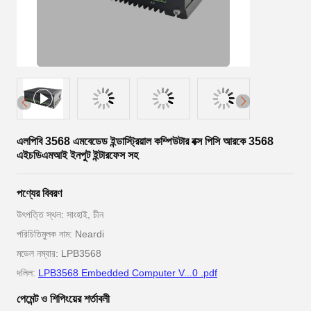
এলপিবি 3568 এমবেডেড ইন্ডাস্ট্রিয়াল কম্পিউটার বক্স পিসি আরকে 3568
এইচডিএমআই ইনপুট ইন্টারফেস সহ
পণ্যের বিবরণ
উৎপত্তি স্থল: সাংহাই, চীন
পরিচিতিমুলক নাম: Neardi
মডেল নম্বার: LPB3568
দলিল:
LPB3568 Embedded Computer V...0 .pdf
পেমেন্ট ও শিপিংয়ের শর্তাবলী