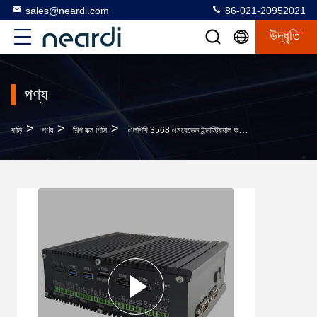
sales@neardi.com
86-021-20952021
উদ্ধৃতি
পণ্য
>
>
>
বাড়ি
পণ্য
শিল্প বক্স পিসি
এলপিবি 3568 এমবেডেড ইন্ডাস্ট্রিয়াল কম্পিউটার বক্স পিসি আরকে 3568 এইচডিএমআই ইনপুট ইন্টারফেস সহ