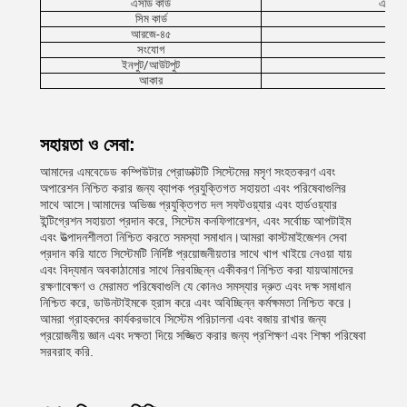
এসডি কার্ড
এসডিআইও
সিম কার্ড
মি
আরজে-৪৫
সংযোগ
ইনপুট/আউটপুট
আকার
সহায়তা ও সেবা:
আমাদের এমবেডেড কম্পিউটার প্রোডাক্টটি সিস্টেমের মসৃণ সংহতকরণ এবং
অপারেশন নিশ্চিত করার জন্য ব্যাপক প্রযুক্তিগত সহায়তা এবং পরিষেবাগুলির
সাথে আসে।আমাদের অভিজ্ঞ প্রযুক্তিগত দল সফটওয়্যার এবং হার্ডওয়্যার
ইন্টিগ্রেশন সহায়তা প্রদান করে, সিস্টেম কনফিগারেশন, এবং সর্বোচ্চ আপটাইম
এবং উত্পাদনশীলতা নিশ্চিত করতে সমস্যা সমাধান।আমরা কাস্টমাইজেশন সেবা
প্রদান করি যাতে সিস্টেমটি নির্দিষ্ট প্রয়োজনীয়তার সাথে খাপ খাইয়ে নেওয়া যায়
এবং বিদ্যমান অবকাঠামোর সাথে নিরবচ্ছিন্ন একীকরণ নিশ্চিত করা যায়আমাদের
রক্ষণাবেক্ষণ ও মেরামত পরিষেবাগুলি যে কোনও সমস্যার দ্রুত এবং দক্ষ সমাধান
নিশ্চিত করে, ডাউনটাইমকে হ্রাস করে এবং অবিচ্ছিন্ন কর্মক্ষমতা নিশ্চিত করে।
আমরা গ্রাহকদের কার্যকরভাবে সিস্টেম পরিচালনা এবং বজায় রাখার জন্য
প্রয়োজনীয় জ্ঞান এবং দক্ষতা দিয়ে সজ্জিত করার জন্য প্রশিক্ষণ এবং শিক্ষা পরিষেবা
সরবরাহ করি.