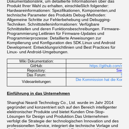
Dokumentationslink, um detaillierte Informationen über das
Produkt Ihrer Wahl zu erhalten, einschließlich folgender:
Hardwareinformationen: Spezifikationen, Komponenten,und
technische Parameter des Produkts Debug-Methoden:
Allgemeine Schritte zur Fehlerbehebung und Debugging-
Techniken. Schnittstelleninformationen: Verfügbare
Schnittstellen und deren Funktionsbeschreibungen. Firmware-
Programmierung:Leitlinien für Firmware-Updates und
Programmierprozesse: Detaillierte Anweisungen zur
Kompilierung und Konfiguration des SDK.Linux und Android
Development: Entwicklungsrichtlinien und Best Practices für
Linux- und Android-Umgebungen.
Wiki Dokumentation:
http
GitHub:
https://github.com/near
Repository:
Siehe a
Das Forum:
Sieh
Die Kommission hat die Kommiss
Videoanleitungen:
Einführung in das Unternehmen
Shanghai Neardi Technology Co., Ltd. wurde im Jahr 2014
gegründet und konzentriert sich auf den Bereich intelligenter
elektronischer Produkte und bietet Kunden One-Stop-
Lösungen für Design und Produktion.Das Unternehmen
verfolgt die Strategie der technologischen Innovation und des
professionellen Service, integriert die technische Vorlage und