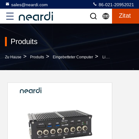
sales@neardi.com
86-021-20952021
Zitat
Produits
>
>
>
Zu Hause
Produits
Eingebetteter Computer
Linux LPA3568 Kompakt Eingebettete PCs Box RK3568 Fanless Computer 16 GB