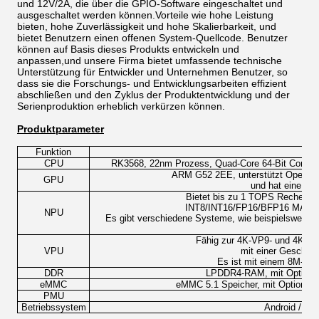
und 12V/2A, die über die GPIO-Software eingeschaltet und
ausgeschaltet werden können.Vorteile wie hohe Leistung
bieten, hohe Zuverlässigkeit und hohe Skalierbarkeit, und
bietet Benutzern einen offenen System-Quellcode. Benutzer
können auf Basis dieses Produkts entwickeln und
anpassen,und unsere Firma bietet umfassende technische
Unterstützung für Entwickler und Unternehmen Benutzer, so
dass sie die Forschungs- und Entwicklungsarbeiten effizient
abschließen und den Zyklus der Produktentwicklung und der
Serienproduktion erheblich verkürzen können.
Produktparameter
Funktion
B
CPU
RK3568, 22nm Prozess, Quad-Core 64-Bit Cortex-
ARM G52 2EE, unterstützt OpenGL 
GPU
und hat eine hoc
Bietet bis zu 1 TOPS Rechenleis
INT8/INT16/FP16/BFP16 MAC; k
NPU
Es gibt verschiedene Systeme, wie beispielsweise 
Fähig zur 4K-VP9- und 4K-H26
VPU
mit einer Geschwin
Es ist mit einem 8M-ISP
DDR
LPDDR4-RAM, mit Optionen
eMMC
eMMC 5.1 Speicher, mit Optionen
PMU
Betriebssystem
Android / Bui