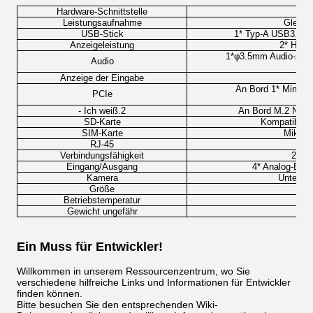
Hardware-Schnittstelle
Leistungsaufnahme
Gleich
USB-Stick
1* Typ-A USB3.0 
Anzeigeleistung
2* HDMI
1*φ3.5mm Audio-Ausg
Audio
Anzeige der Eingabe
An Bord 1* Mini PC
PCIe
- Ich weiß.2
An Bord M.2 NGFF
SD-Karte
Kompatibel m
SIM-Karte
Mikro-
RJ-45
Verbindungsfähigkeit
2x U
Eingang/Ausgang
4* Analog-Ein
Kamera
Unterst
Größe
Betriebstemperatur
Gewicht ungefähr
Ein Muss für Entwickler!
Willkommen in unserem Ressourcenzentrum, wo Sie
verschiedene hilfreiche Links und Informationen für Entwickler
finden können.
Bitte besuchen Sie den entsprechenden Wiki-