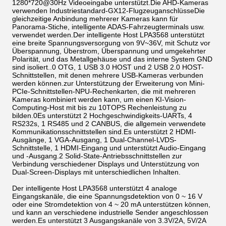
1280*720@30Hz Videoeingabe unterstützt.Die AHD-Kameras
verwenden Industriestandard-GX12-FlugzeuganschlüsseDie
gleichzeitige Anbindung mehrerer Kameras kann für
Panorama-Stiche, intelligente ADAS-Fahrzeugterminals usw.
verwendet werden.Der intelligente Host LPA3568 unterstützt
eine breite Spannungsversorgung von 9V~36V, mit Schutz vor
Überspannung, Überstrom, Überspannung und umgekehrter
Polarität, und das Metallgehäuse und das interne System GND
sind isoliert..0 OTG, 1 USB 3.0 HOST und 2 USB 2.0 HOST-
Schnittstellen, mit denen mehrere USB-Kameras verbunden
werden können.zur Unterstützung der Erweiterung von Mini-
PCIe-Schnittstellen-NPU-Rechenkarten, die mit mehreren
Kameras kombiniert werden kann, um einen KI-Vision-
Computing-Host mit bis zu 10TOPS Rechenleistung zu
bilden.0Es unterstützt 2 Hochgeschwindigkeits-UARTs, 4
RS232s, 1 RS485 und 2 CANBUS, die allgemein verwendete
Kommunikationsschnittstellen sind.Es unterstützt 2 HDMI-
Ausgänge, 1 VGA-Ausgang, 1 Dual-Channel-LVDS-
Schnittstelle, 1 HDMI-Eingang und unterstützt Audio-Eingang
und -Ausgang.2 Solid-State-Antriebsschnittstellen zur
Verbindung verschiedener Displays und Unterstützung von
Dual-Screen-Displays mit unterschiedlichen Inhalten.
Der intelligente Host LPA3568 unterstützt 4 analoge
Eingangskanäle, die eine Spannungsdetektion von 0 ~ 16 V
oder eine Stromdetektion von 4 ~ 20 mA unterstützen können,
und kann an verschiedene industrielle Sender angeschlossen
werden.Es unterstützt 3 Ausgangskanäle von 3.3V/2A, 5V/2A