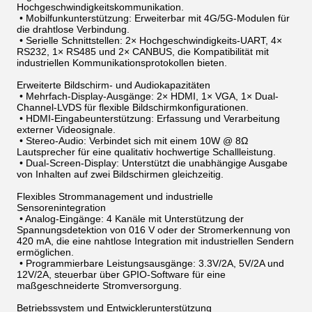
Hochgeschwindigkeitskommunikation.
•
Mobilfunkunterstützung: Erweiterbar mit 4G/5G-Modulen für
die drahtlose Verbindung.
•
Serielle Schnittstellen: 2× Hochgeschwindigkeits-UART, 4×
RS232, 1× RS485 und 2× CANBUS, die Kompatibilität mit
industriellen Kommunikationsprotokollen bieten.
Erweiterte Bildschirm- und Audiokapazitäten
•
Mehrfach-Display-Ausgänge: 2× HDMI, 1× VGA, 1× Dual-
Channel-LVDS für flexible Bildschirmkonfigurationen.
•
HDMI-Eingabeunterstützung: Erfassung und Verarbeitung
externer Videosignale.
•
Stereo-Audio: Verbindet sich mit einem 10W @ 8Ω
Lautsprecher für eine qualitativ hochwertige Schallleistung.
•
Dual-Screen-Display: Unterstützt die unabhängige Ausgabe
von Inhalten auf zwei Bildschirmen gleichzeitig.
Flexibles Strommanagement und industrielle
Sensorenintegration
•
Analog-Eingänge: 4 Kanäle mit Unterstützung der
Spannungsdetektion von 016 V oder der Stromerkennung von
420 mA, die eine nahtlose Integration mit industriellen Sendern
ermöglichen.
•
Programmierbare Leistungsausgänge: 3.3V/2A, 5V/2A und
12V/2A, steuerbar über GPIO-Software für eine
maßgeschneiderte Stromversorgung.
Betriebssystem und Entwicklerunterstützung