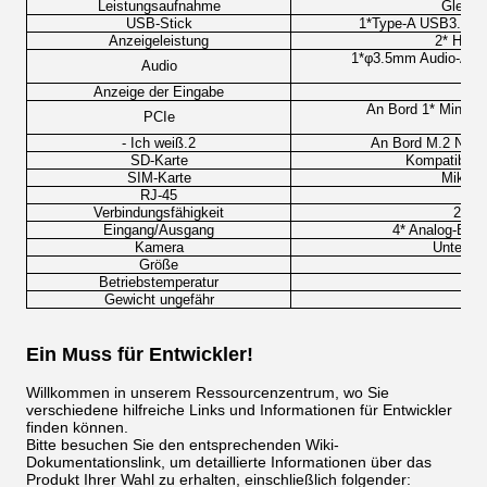
Leistungsaufnahme
Gleich
USB-Stick
1*Type-A USB3.0 O
Anzeigeleistung
2* HDMI
1*φ3.5mm Audio-Ausg
Audio
Anzeige der Eingabe
An Bord 1* Mini PC
PCIe
- Ich weiß.2
An Bord M.2 NGFF
SD-Karte
Kompatibel m
SIM-Karte
Mikro-
RJ-45
Verbindungsfähigkeit
2x U
Eingang/Ausgang
4* Analog-Ein
Kamera
Unterst
Größe
Betriebstemperatur
Gewicht ungefähr
Ein Muss für Entwickler!
Willkommen in unserem Ressourcenzentrum, wo Sie
verschiedene hilfreiche Links und Informationen für Entwickler
finden können.
Bitte besuchen Sie den entsprechenden Wiki-
Dokumentationslink, um detaillierte Informationen über das
Produkt Ihrer Wahl zu erhalten, einschließlich folgender: