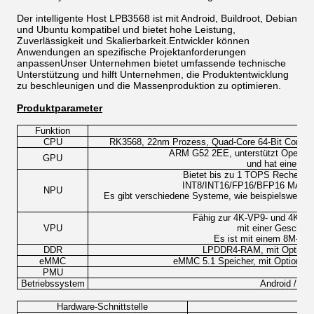
Der intelligente Host LPB3568 ist mit Android, Buildroot, Debian
und Ubuntu kompatibel und bietet hohe Leistung,
Zuverlässigkeit und Skalierbarkeit.Entwickler können
Anwendungen an spezifische Projektanforderungen
anpassenUnser Unternehmen bietet umfassende technische
Unterstützung und hilft Unternehmen, die Produktentwicklung
zu beschleunigen und die Massenproduktion zu optimieren.
Produktparameter
Funktion
B
CPU
RK3568, 22nm Prozess, Quad-Core 64-Bit Cortex-
ARM G52 2EE, unterstützt OpenGL 
GPU
und hat eine hoc
Bietet bis zu 1 TOPS Rechenleis
INT8/INT16/FP16/BFP16 MAC; k
NPU
Es gibt verschiedene Systeme, wie beispielsweise 
Fähig zur 4K-VP9- und 4K-H26
VPU
mit einer Geschwin
Es ist mit einem 8M-ISP
DDR
LPDDR4-RAM, mit Optionen
eMMC
eMMC 5.1 Speicher, mit Optionen
PMU
Betriebssystem
Android / Bui
Hardware-Schnittstelle