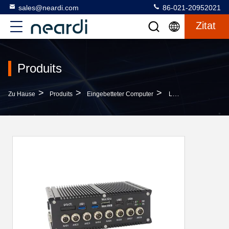
sales@neardi.com
86-021-20952021
Zitat
Produits
>
>
>
Zu Hause
Produits
Eingebetteter Computer
LPB3568 Eingebetteter Computer Mit USB Typ-A USB3.0 OTG USB3.0 HOST USB2.0 HOST