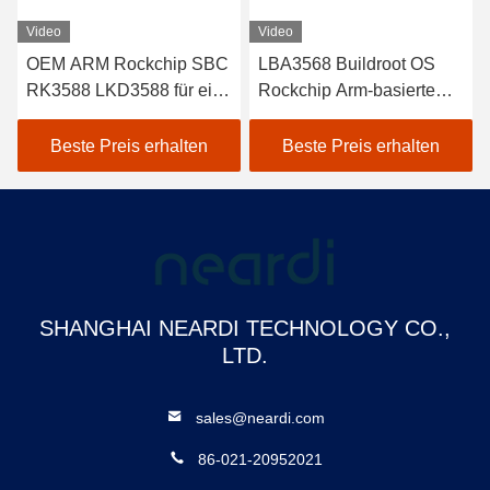
Video
Video
OEM ARM Rockchip SBC
LBA3568 Buildroot OS
RK3588 LKD3588 für eine
Rockchip Arm-basierte
DC DC isolierte
Entwicklungsplattform
Stromversorgung
SBC Kit USB3.0 OTG
Beste Preis erhalten
Beste Preis erhalten
PH2.0
SHANGHAI NEARDI TECHNOLOGY CO.,
LTD.
sales@neardi.com
86-021-20952021