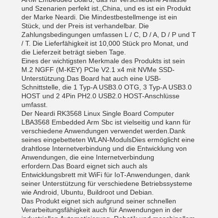
und Szenarien perfekt ist.,China, und es ist ein Produkt
der Marke Neardi. Die Mindestbestellmenge ist ein
Stück, und der Preis ist verhandelbar. Die
Zahlungsbedingungen umfassen L / C, D / A, D / P und T
/ T. Die Lieferfähigkeit ist 10,000 Stück pro Monat, und
die Lieferzeit beträgt sieben Tage.
Eines der wichtigsten Merkmale des Produkts ist sein
M.2 NGFF (M-KEY) PCIe V2.1 x4 mit NVMe SSD-
Unterstützung.Das Board hat auch eine USB-
Schnittstelle, die 1 Typ-A USB3.0 OTG, 3 Typ-A USB3.0
HOST und 2 4Pin PH2.0 USB2.0 HOST-Anschlüsse
umfasst.
Der Neardi RK3568 Linux Single Board Computer
LBA3568 Embedded Arm Sbc ist vielseitig und kann für
verschiedene Anwendungen verwendet werden.Dank
seines eingebetteten WLAN-ModulsDies ermöglicht eine
drahtlose Internetverbindung und die Entwicklung von
Anwendungen, die eine Internetverbindung
erfordern.Das Board eignet sich auch als
Entwicklungsbrett mit WiFi für IoT-Anwendungen, dank
seiner Unterstützung für verschiedene Betriebssysteme
wie Android, Ubuntu, Buildroot und Debian.
Das Produkt eignet sich aufgrund seiner schnellen
Verarbeitungsfähigkeit auch für Anwendungen in der