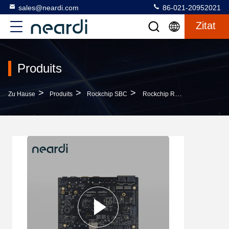
sales@neardi.com
86-021-20952021
Zitat
Produits
>
>
>
Zu Hause
Produits
Rockchip SBC
Rockchip RK3568 Arm-Basierter Single-Board-Computer SBC 4K 1080P -10 ~ 70°C