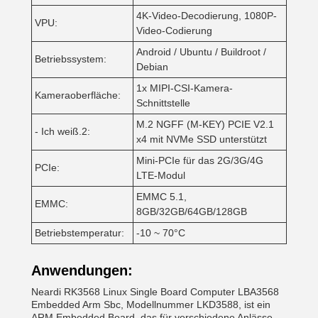
4K-Video-Decodierung, 1080P-
VPU:
Video-Codierung
Android / Ubuntu / Buildroot /
Betriebssystem:
Debian
1x MIPI-CSI-Kamera-
Kameraoberfläche:
Schnittstelle
M.2 NGFF (M-KEY) PCIE V2.1
- Ich weiß.2:
x4 mit NVMe SSD unterstützt
Mini-PCIe für das 2G/3G/4G
PCIe:
LTE-Modul
EMMC 5.1,
EMMC:
8GB/32GB/64GB/128GB
Betriebstemperatur:
-10 ~ 70°C
Anwendungen:
Neardi RK3568 Linux Single Board Computer LBA3568
Embedded Arm Sbc, Modellnummer LKD3588, ist ein
ARM Embedded Board, das für verschiedene Anlässe