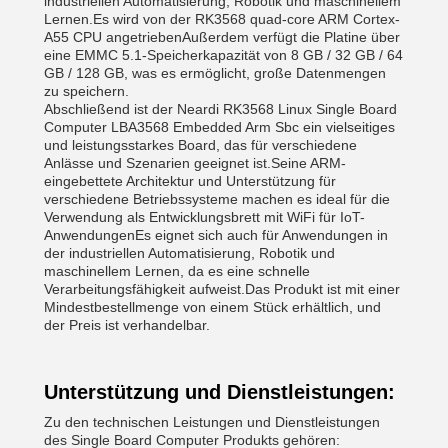
industriellen Automatisierung, Robotik und maschinellem
Lernen.Es wird von der RK3568 quad-core ARM Cortex-
A55 CPU angetriebenAußerdem verfügt die Platine über
eine EMMC 5.1-Speicherkapazität von 8 GB / 32 GB / 64
GB / 128 GB, was es ermöglicht, große Datenmengen
zu speichern.
Abschließend ist der Neardi RK3568 Linux Single Board
Computer LBA3568 Embedded Arm Sbc ein vielseitiges
und leistungsstarkes Board, das für verschiedene
Anlässe und Szenarien geeignet ist.Seine ARM-
eingebettete Architektur und Unterstützung für
verschiedene Betriebssysteme machen es ideal für die
Verwendung als Entwicklungsbrett mit WiFi für IoT-
AnwendungenEs eignet sich auch für Anwendungen in
der industriellen Automatisierung, Robotik und
maschinellem Lernen, da es eine schnelle
Verarbeitungsfähigkeit aufweist.Das Produkt ist mit einer
Mindestbestellmenge von einem Stück erhältlich, und
der Preis ist verhandelbar.
Unterstützung und Dienstleistungen:
Zu den technischen Leistungen und Dienstleistungen
des Single Board Computer Produkts gehören: