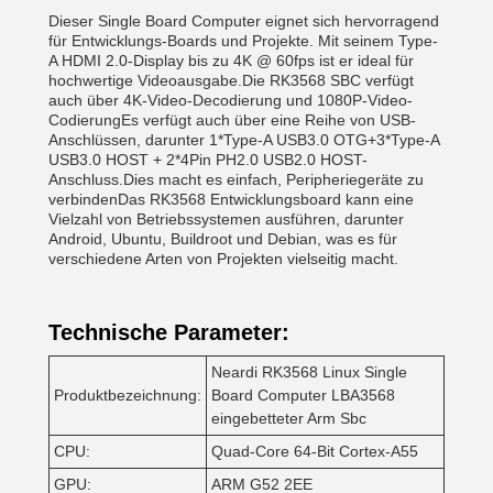
Dieser Single Board Computer eignet sich hervorragend
für Entwicklungs-Boards und Projekte. Mit seinem Type-
A HDMI 2.0-Display bis zu 4K @ 60fps ist er ideal für
hochwertige Videoausgabe.Die RK3568 SBC verfügt
auch über 4K-Video-Decodierung und 1080P-Video-
CodierungEs verfügt auch über eine Reihe von USB-
Anschlüssen, darunter 1*Type-A USB3.0 OTG+3*Type-A
USB3.0 HOST + 2*4Pin PH2.0 USB2.0 HOST-
Anschluss.Dies macht es einfach, Peripheriegeräte zu
verbindenDas RK3568 Entwicklungsboard kann eine
Vielzahl von Betriebssystemen ausführen, darunter
Android, Ubuntu, Buildroot und Debian, was es für
verschiedene Arten von Projekten vielseitig macht.
Technische Parameter:
Neardi RK3568 Linux Single
Produktbezeichnung:
Board Computer LBA3568
eingebetteter Arm Sbc
CPU:
Quad-Core 64-Bit Cortex-A55
GPU:
ARM G52 2EE