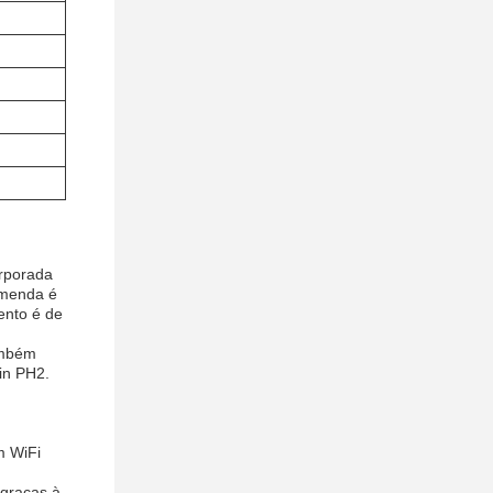
rporada
omenda é
ento é de
ambém
in PH2.
m WiFi
 graças à