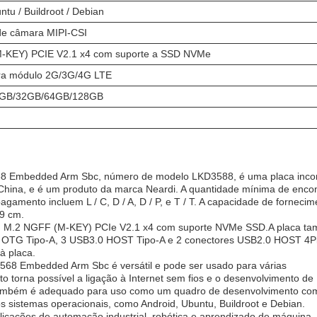
ntu / Buildroot / Debian
 de câmara MIPI-CSI
-KEY) PCIE V2.1 x4 com suporte a SSD NVMe
ara módulo 2G/3G/4G LTE
8GB/32GB/64GB/128GB
68 Embedded Arm Sbc, número de modelo LKD3588, é uma placa inco
.,China, e é um produto da marca Neardi. A quantidade mínima de enc
gamento incluem L / C, D / A, D / P, e T / T. A capacidade de fornecim
9 cm.
 seu M.2 NGFF (M-KEY) PCIe V2.1 x4 com suporte NVMe SSD.A placa t
.0 OTG Tipo-A, 3 USB3.0 HOST Tipo-A e 2 conectores USB2.0 HOST 4P
à placa.
68 Embedded Arm Sbc é versátil e pode ser usado para várias
o torna possível a ligação à Internet sem fios e o desenvolvimento de
 também é adequado para uso como um quadro de desenvolvimento co
os sistemas operacionais, como Android, Ubuntu, Buildroot e Debian.
icações de automação industrial, robótica e aprendizado de máquina,