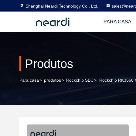
Shanghai Neardi Technology Co., Ltd.
sales@near
PARA CASA
Produtos
Para casa
>
produtos
>
Rockchip SBC
>
Rockchip RK3568 