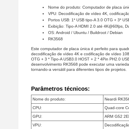
Nome do produto: Computador de placa úni
VPU: Decodificação de vídeo 4K, codificaçã
Portos USB: 1* USB tipo-A 3.0 OTG + 3* US
Exibição: Tipo-A HDMI 2.0 até 4K@60fps,
OS: Android / Ubuntu / Buildroot / Debian
RK3568
Este computador de placa única é perfeito para qu
decodificação de vídeo 4K e codificação de vídeo 1
OTG + 3 * Tipo-A USB3.0 HOST + 2 * 4Pin PH2.0 USB2.
desenvolvimento RK3568 pode executar uma variedade 
tornando-a versátil para diferentes tipos de projetos.
Parâmetros técnicos:
Nome do produto:
Neardi RK35
CPU:
Quad-core Co
GPU:
ARM G52 2E
VPU:
Decodificaçã