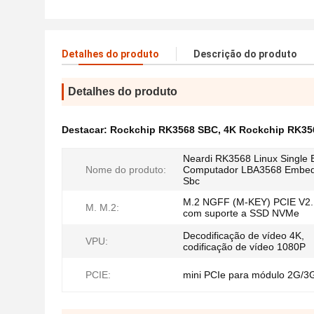
Detalhes do produto
Descrição do produto
Detalhes do produto
Destacar:
Rockchip RK3568 SBC
,
4K Rockchip RK35
Neardi RK3568 Linux Single 
Nome do produto:
Computador LBA3568 Embe
Sbc
M.2 NGFF (M-KEY) PCIE V2.
M. M.2:
com suporte a SSD NVMe
Decodificação de vídeo 4K,
VPU:
codificação de vídeo 1080P
PCIE:
mini PCIe para módulo 2G/3