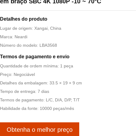
em braço SBC 4K 1080P -10 ~ 70°C
Detalhes do produto
Lugar de origem: Xangai, China
Marca: Neardi
Número do modelo: LBA3568
Termos de pagamento e envio
Quantidade de ordem mínima: 1 peça
Preço: Negociável
Detalhes da embalagem: 33.5 × 19 × 9 cm
Tempo de entrega: 7 dias
Termos de pagamento: L/C, D/A, D/P, T/T
Habilidade da fonte: 10000 peças/mês
Obtenha o melhor preço