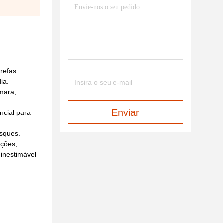
refas
ia.
mara,
Enviar
ncial para
osques.
ações,
 inestimável