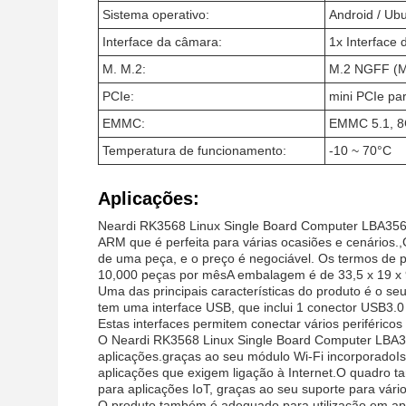
Sistema operativo:
Android / Ubu
Interface da câmara:
1x Interface
M. M.2:
M.2 NGFF (M
PCIe:
mini PCIe p
EMMC:
EMMC 5.1, 
Temperatura de funcionamento:
-10 ~ 70°C
Aplicações:
Neardi RK3568 Linux Single Board Computer LBA35
ARM que é perfeita para várias ocasiões e cenários
de uma peça, e o preço é negociável. Os termos de pa
10,000 peças por mêsA embalagem é de 33,5 x 19 x 
Uma das principais características do produto é o
tem uma interface USB, que inclui 1 conector USB3
Estas interfaces permitem conectar vários periféricos 
O Neardi RK3568 Linux Single Board Computer LBA35
aplicações.graças ao seu módulo Wi-Fi incorporadoIst
aplicações que exigem ligação à Internet.O quadro
para aplicações IoT, graças ao seu suporte para vári
O produto também é adequado para utilização em apl