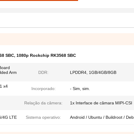
68 SBC
,
1080p Rockchip RK3568 SBC
Board
dded Arm
DDR:
LPDDR4, 1GB/4GB/8GB
1 x4
Incorporado:
- Sim, sim.
Relação da câmera:
1x Interface de câmara MIPI-CSI
G/4G LTE
Sistema operativo:
Android / Ubuntu / Buildroot / Deb