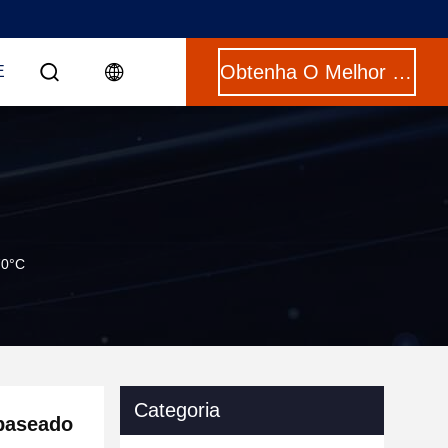
Obtenha O Melhor Preço
E
70°C
Categoria
baseado