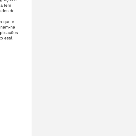
ca tem
ades de
a que é
ornam-na
plicações
to está