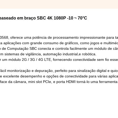
baseado em braço SBC 4K 1080P -10 ~ 70°C
568, oferece uma potência de processamento impressionante para ta
ra aplicações com grande consumo de gráficos, como jogos e multiméd
o de Computação SBC conecta e controla facilmente um módulo de câ
 sistemas de vigilância, automação industrial,e robótica.
r um módulo 2G / 3G / 4G LTE, fornecendo conectividade sem fio esse
cil monitorização e depuração, perfeito para sinalização digital e qui
excelente desempenho e opções de conectividade para várias aplic
erface da câmara, mini slot PCIe, e porta HDMI torná-lo uma ferramenta