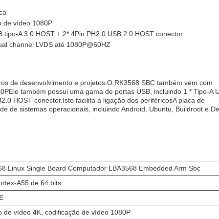
ca
o de vídeo 1080P
B tipo-A 3.0 HOST + 2* 4Pin PH2.0 USB 2.0 HOST conector
 Dual channel LVDS até 1080P@60HZ
adros de desenvolvimento e projetos.O RK3568 SBC também vem com
080PEle também possui uma gama de portas USB, incluindo 1 * Tipo-A 
0 HOST conector.Isto facilita a ligação dos periféricosA placa de
de sistemas operacionais, incluindo Android, Ubuntu, Buildroot e De
68 Linux Single Board Computador LBA3568 Embedded Arm Sbc
rtex-A55 de 64 bits
E
o de vídeo 4K, codificação de vídeo 1080P