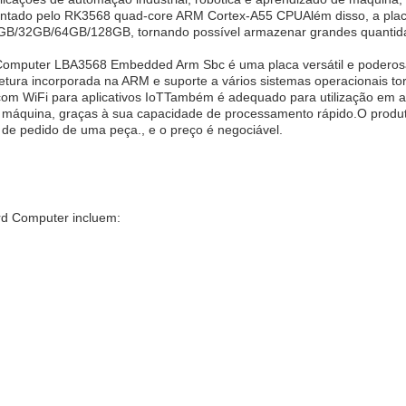
entado pelo RK3568 quad-core ARM Cortex-A55 CPUAlém disso, a pla
B/32GB/64GB/128GB, tornando possível armazenar grandes quantid
 Computer LBA3568 Embedded Arm Sbc é uma placa versátil e poderos
etura incorporada na ARM e suporte a vários sistemas operacionais t
om WiFi para aplicativos IoTTambém é adequado para utilização em a
e máquina, graças à sua capacidade de processamento rápido.O produ
e pedido de uma peça., e o preço é negociável.
ard Computer incluem: