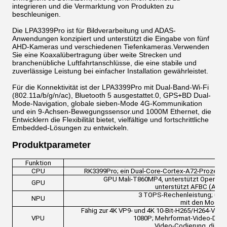
integrieren und die Vermarktung von Produkten zu
beschleunigen.
Die LPA3399Pro ist für Bildverarbeitung und ADAS-
Anwendungen konzipiert und unterstützt die Eingabe von fünf
AHD-Kameras und verschiedenen Tiefenkameras.Verwenden
Sie eine Koaxalübertragung über weite Strecken und
branchenübliche Luftfahrtanschlüsse, die eine stabile und
zuverlässige Leistung bei einfacher Installation gewährleistet.
Für die Konnektivität ist der LPA3399Pro mit Dual-Band-Wi-Fi
(802.11a/b/g/n/ac), Bluetooth 5 ausgestattet.0, GPS+BD Dual-
Mode-Navigation, globale sieben-Mode 4G-Kommunikation
und ein 9-Achsen-Bewegungssensor.und 1000M Ethernet, die
Entwicklern die Flexibilität bietet, vielfältige und fortschrittliche
Embedded-Lösungen zu entwickeln.
Produktparameter
Funktion
B
CPU
RK3399Pro; ein Dual-Core-Cortex-A72-Prozesso
GPU Mali-T860MP4, unterstützt OpenGL ES
GPU
unterstützt AFBC (Adva
3 TOPS-Rechenleistung; unter
NPU
mit den Modell
Fähig zur 4K VP9- und 4K 10-Bit-H265/H264-Vide
VPU
1080P; Mehrformat-Video-Deco
Video-Codierung, die H.