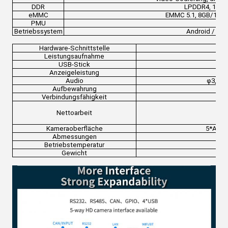
DDR
LPDDR4, 1GB/
eMMC
EMMC 5.1, 8GB/16GB
PMU
Betriebssystem
Android / Bui
Hardware-Schnittstelle
Leistungsaufnahme
USB-Stick
2*
Anzeigeleistung
Audio
φ3,5 m
Aufbewahrung
Mi
Verbindungsfähigkeit
Nettoarbeit
Wi
Kameraoberfläche
5*AHD-
Abmessungen
Betriebstemperatur
Gewicht
c