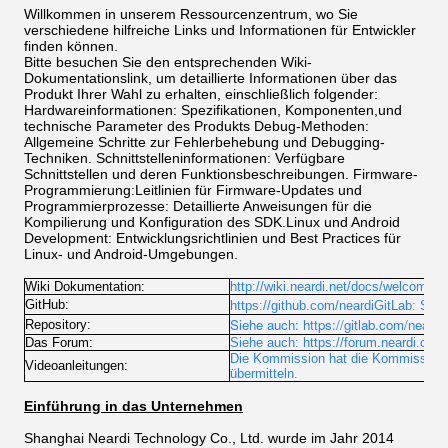
Willkommen in unserem Ressourcenzentrum, wo Sie
verschiedene hilfreiche Links und Informationen für Entwickler
finden können.
Bitte besuchen Sie den entsprechenden Wiki-
Dokumentationslink, um detaillierte Informationen über das
Produkt Ihrer Wahl zu erhalten, einschließlich folgender:
Hardwareinformationen: Spezifikationen, Komponenten,und
technische Parameter des Produkts Debug-Methoden:
Allgemeine Schritte zur Fehlerbehebung und Debugging-
Techniken. Schnittstelleninformationen: Verfügbare
Schnittstellen und deren Funktionsbeschreibungen. Firmware-
Programmierung:Leitlinien für Firmware-Updates und
Programmierprozesse: Detaillierte Anweisungen für die
Kompilierung und Konfiguration des SDK.Linux und Android
Development: Entwicklungsrichtlinien und Best Practices für
Linux- und Android-Umgebungen.
Wiki Dokumentation:
http://wiki.neardi.net/docs/welcome
GitHub:
https://github.com/neardiGitLab:
Sieh
Siehe auch: https://gitlab.com/neardi-
Repository:
Das Forum:
Siehe auch: https://forum.neardi.com
Die Kommission hat die Kommission au
Videoanleitungen:
übermitteln.
Einführung in das Unternehmen
Shanghai Neardi Technology Co., Ltd. wurde im Jahr 2014