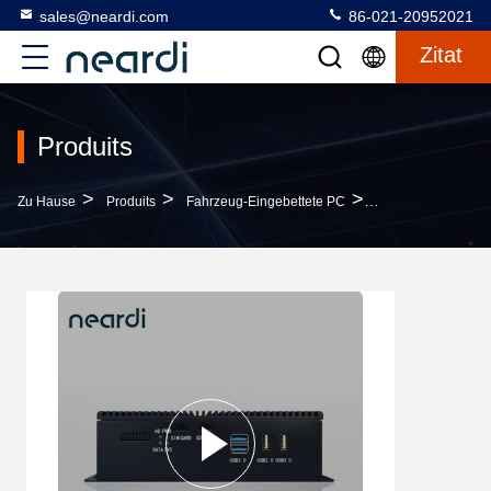
sales@neardi.com
86-021-20952021
Zitat
Produits
>
>
>
Zu Hause
Produits
Fahrzeug-Eingebettete PC
Neardi LPA3399Pro