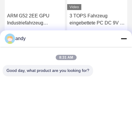
Video
ARM G52 2EE GPU
3 TOPS Fahrzeug
Industriefahrzeug
eingebettete PC DC 9V -
eingebettete PC Box
36V 1*Uart 2*RS232
LPA3568 RK3568 4GB
1*RS485
Beste Preis erhalten
Beste Preis erhalten
andy
8GB
8:31 AM
Good day, what product are you looking for?
SHANGHAI NEARDI TECHNOLOGY CO.,
LTD.
sales@neardi.com
86-021-20952021