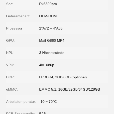
Soc:
Rk3399pro
Lieferantenart:
OEM/ODM
Prozessor:
2*A72 + 4*A53
GPU:
Mail-G860 MP4
NPU:
3 Höchststände
VPU:
4k/1080p
DDR:
LPDDR4, 3GB/6GB (optional)
eMMC:
EMMC 5.1, 16GB/32GB/64GB/128GB
Arbeitstemperatur:
-10 ~ 70°C
PCB-Schnittstelle:
B2B