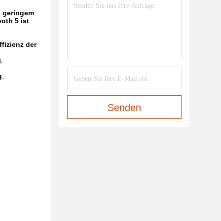
i geringem
oth 5 ist
fizienz der
.
g
,
Senden