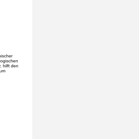
nischer
logischen
 hilft den
zum