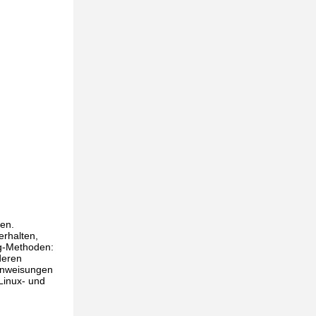
nen.
erhalten,
ug-Methoden:
deren
 Anweisungen
Linux- und