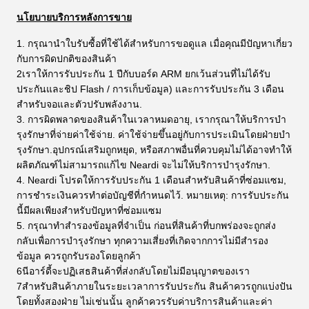
นโยบายบริการหลังการขาย
1. กรุณานําใบรับซื้อที่ใช้ได้สําหรับการขอดูแล เมื่อคุณมีปัญหาเกี่ยว
กับการผิดปกติของสินค้า
2เราให้การรับประกัน 1 ปีกับบอร์ด ARM ยกเว้นส่วนที่ไม่ได้รับ
ประกันและชิป Flash / การเก็บข้อมูล) และการรับประกัน 3 เดือน
สําหรับจอและตัวปรับพลังงาน.
3. การผิดพลาดของสินค้าในเวลาหมดอายุ, เรากรุณาให้บริการบํา
รุงรักษาที่จ่ายค่าใช้จ่าย. ค่าใช้จ่ายขึ้นอยู่กับการประเมินโดยฝ่ายบํา
รุงรักษา.อุปกรณ์เสริมถูกหยุด, หรือสภาพอื่นที่ควบคุมไม่ได้อาจทําให้
ผลิตภัณฑ์ไม่สามารถแก้ไข Neardi จะไม่ให้บริการบํารุงรักษา.
4. Neardi โปรดให้การรับประกัน 1 เดือนสําหรับสินค้าที่ซ่อมแซม,
การชําระเงินควรทําต่อบัญชีที่กําหนดไว้. หมายเหตุ: การรับประกัน
นี้มีผลเพียงสําหรับปัญหาที่ซ่อมแซม
5. กรุณาทําสํารองข้อมูลที่จําเป็น ก่อนที่สินค้าที่บกพร่องจะถูกส่ง
กลับเพื่อการบํารุงรักษา ทุกความเสี่ยงที่เกิดจากการไม่มีสํารอง
ข้อมูล ควรถูกรับรองโดยลูกค้า
6นีอาร์ดี้จะปฏิเสธสินค้าที่ส่งกลับโดยไม่มีอนุญาตของเรา
7สําหรับสินค้าภายในระยะเวลาการรับประกัน สินค้าควรถูกแบ่งปัน
โดยทั้งสองฝ่าย ไม่เช่นนั้น ลูกค้าควรรับค่าบริการสินค้าและค่า