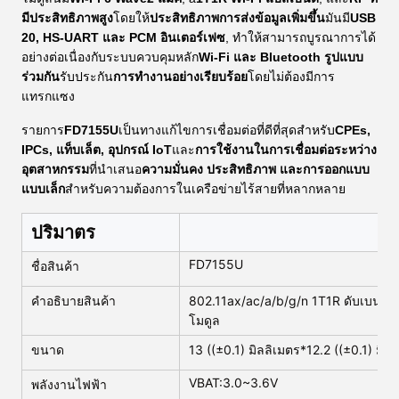
มีประสิทธิภาพสูง
โดยให้
ประสิทธิภาพการส่งข้อมูลเพิ่มขึ้น
มันมี
USB
20, HS-UART และ PCM อินเตอร์เฟซ
, ทําให้สามารถบูรณาการได้
อย่างต่อเนื่องกับระบบควบคุมหลัก
Wi-Fi และ Bluetooth รูปแบบ
ร่วมกัน
รับประกัน
การทํางานอย่างเรียบร้อย
โดยไม่ต้องมีการ
แทรกแซง
รายการ
FD7155U
เป็นทางแก้ไขการเชื่อมต่อที่ดีที่สุดสําหรับ
CPEs,
IPCs, แท็บเล็ต, อุปกรณ์ IoT
และ
การใช้งานในการเชื่อมต่อระหว่าง
อุตสาหกรรม
ที่นําเสนอ
ความมั่นคง ประสิทธิภาพ และการออกแบบ
แบบเล็ก
สําหรับความต้องการในเครือข่ายไร้สายที่หลากหลาย
ปริมาตร
FD7155U
ชื่อสินค้า
คําอธิบายสินค้า
802.11ax/ac/a/b/g/n 1T1R ดับเบนด์ 
โมดูล
ขนาด
13 ((±0.1) มิลลิเมตร*12.2 ((±0.1) มิล
VBAT:3.0~3.6V
พลังงานไฟฟ้า