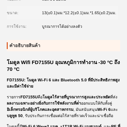
ขนาด:
13(±0.1)มม.*12.2(±0.1)มม.*1.65(±0.2)มม.
การใช้งาน:
บูรณาการได้อย่างลงตัว
คําอธิบายสินค้า
โมดูล Wifi FD7155U อุณหภูมิการทํางาน -30 °C ถึง
70 °C
FD7155U: โมดูล Wi-Fi 6 และ Bluetooth 5.0 ที่มีประสิทธิภาพสูง
และมีค่าใช้จ่าย
รายการ
FD7155U
คือ
โมดูลไร้สายที่บูรณาการสูงและประหยัด
ที่ส่ง
ผลงานเฉพาะอย่างยิ่งกับการใช้พลังงานที่ต่ํา
ออกแบบให้กับทั้งคู่
อิเล็กทรอนิกส์ผู้บริโภคและอุตสาหกรรม
, มันสนับสนุน
Wi-Fi 6
และ
บลูทูธ 50
, รับประกันการเชื่อมต่อไร้สายที่รวดเร็วและน่าเชื่อถือ
โมดูลนี้มี
Wi-Fi 6 Wave2 แมค
, a
1T1R Wi-Fi แบสเบนด์
, และ
RF ที่