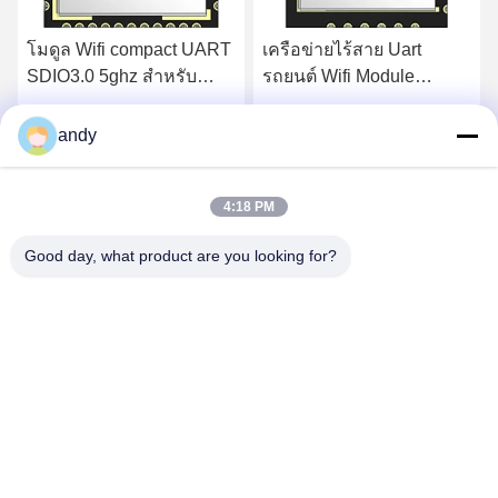
โมดูล Wifi compact UART
เครือข่ายไร้สาย Uart
SDIO3.0 5ghz สําหรับ
รถยนต์ Wifi Module
คอมพิวเตอร์แล็ปโตป
FD7256U 2.4G 5G
FD7256S
520Mbps
หา ราคา ที่ ดี ที่สุด
หา ราคา ที่ ดี ที่สุด
andy
4:18 PM
Good day, what product are you looking for?
SHANGHAI NEARDI TECHNOLOGY CO.,
LTD.
sales@neardi.com
86-021-20952021
ห้อง 807 อาคาร 1 เลน 1505 ถนน Lianhang เขต Minhang