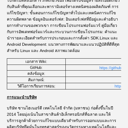
โปรดไปที่ลิ้งเอกสารวิกิที่เกี่ยวข้อง เพื่อได้รับข้อมูลรายละเอียดเกี่ยว
กับสินค้าที่คุณเลือกและพารามิเตอร์ทางเทคนิคของผลิตภัณฑ์ การ
แก้ไขปัญหา: ขั้นตอนการแก้ไขปัญหาทั่วไปและเทคนิคการแก้ไข
ความผิดพลาด ข้อมูลอินเตอร์เฟส: อินเตอร์เฟสที่มีอยู่และคําอธิบา
ยการทํางานของพวกเขา การเขียนโปรแกรมฟอร์มแวร์:คู่มือเกี่ยว
กับการอัพเดทฟอร์มแวร์และกระบวนการเขียนโปรแกรม: คําแนะ
นํารายละเอียดสําหรับการประกอบและการตั้งค่า SDK.Linux และ
Android Development: แนวทางการพัฒนาและแนวปฏิบัติที่ดีที่สุด
สําหรับ Linux และ Android สภาพแวดล้อม
เอกสาร Wiki:
http
GitHub:
https://github.co
h
คลังข้อมูล:
สัมภาษณ์:
วิดีโอการเรียนการสอน:
https:/
การแนะนําบริษัท
บริษัท ซานไฮเนอร์ดี เทคโนโลยี จํากัด (มหาชน) ก่อตั้งขึ้นในปี
2014 โดยมุ่งเน้นในสาขาสินค้าอิเล็กทรอนิกส์ที่ฉลาด และให้
บริการลูกค้าด้วยการแก้ไขแบบเดียวสําหรับการออกแบบและการ
ผลิตบริษัทยึดมั่นในยุทธศาสตร์ของนวัตกรรมทางเทคโนโลยีและ