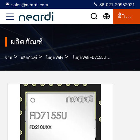
sales@neardi.com
86-021-20952021
อ้างอิง
ผลิตภัณฑ์
>
>
>
บ้าน
ผลิตภัณฑ์
โมดูล WiFi
โมดูล Wifi FD7155U อุณหภูมิการทํางาน -30 °C ถึง 70 °C