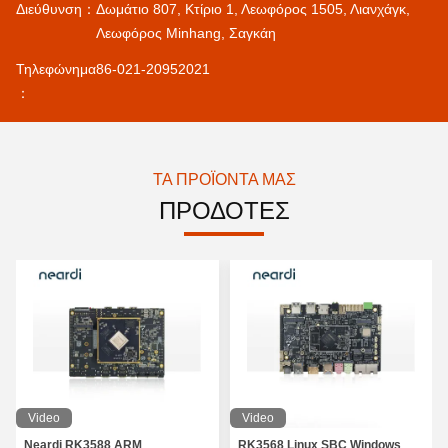
Διεύθυνση：
Δωμάτιο 807, Κτίριο 1, Λεωφόρος 1505, Λιανχάγκ,
Λεωφόρος Minhang, Σαγκάη
Τηλεφώνημα
86-021-20952021
：
ΤΑ ΠΡΟΪΌΝΤΑ ΜΑΣ
ΠΡΟΔΟΤΕΣ
Video
Video
Neardi RK3588 ARM
RK3568 Linux SBC Windows