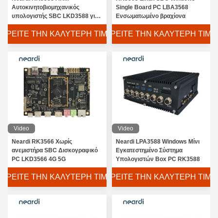
Αυτοκινητοβιομηχανικός
Single Board PC LBA3568
υπολογιστής SBC LKD3588 για
Ενσωματωμένο βραχίονα
DC DC απομονωμένη παροχή
ΒΡΕΊΤΕ ΤΗΝ ΚΑΛΎΤΕΡΗ ΤΙΜΉ
ΒΡΕΊΤΕ ΤΗΝ ΚΑΛΎΤΕΡΗ ΤΙΜΉ
ενέργειας
Video
Video
Neardi RK3566 Χωρίς
Neardi LPA3588 Windows Μίνι
ανεμιστήρα SBC Δισκογραφικό
Εγκατεστημένο Σύστημα
PC LKD3566 4G 5G
Υπολογιστών Box PC RK3588
ΒΡΕΊΤΕ ΤΗΝ ΚΑΛΎΤΕΡΗ ΤΙΜΉ
ΒΡΕΊΤΕ ΤΗΝ ΚΑΛΎΤΕΡΗ ΤΙΜΉ