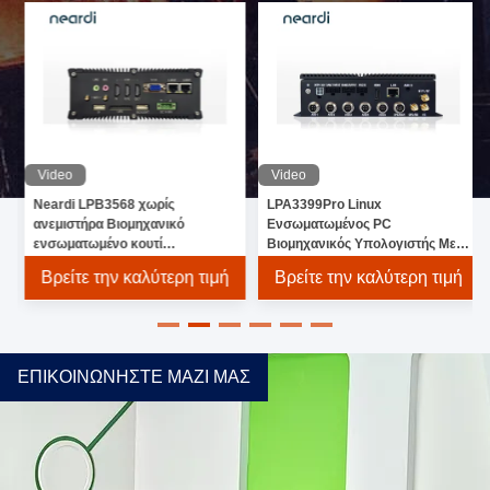
Video
Video
Neardi LPB3568 χωρίς
LPA3399Pro Linux
ανεμιστήρα Βιομηχανικό
Ενσωματωμένος PC
ενσωματωμένο κουτί
Βιομηχανικός Υπολογιστής Με
υπολογιστή με RK3568
RK3399pro επεξεργαστή
Βρείτε την καλύτερη τιμή
Βρείτε την καλύτερη τιμή
επεξεργαστή γυμνό πίνακα
ΕΠΙΚΟΙΝΩΝΉΣΤΕ ΜΑΖΊ ΜΑΣ