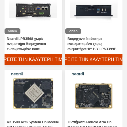
Video
Video
Neardi LPB3568 χωρίς
Βιομηχανικό σύστημα
ανεμιστήρα Βιομηχανικό
ενσωματωμένο χωρίς
ενσωματωμένο κουτί
ανεμιστήρα Η/Υ Η/Υ LPA3399Pro
υπολογιστή με RK3568
RK3399pro
ΒΡΕΊΤΕ ΤΗΝ ΚΑΛΎΤΕΡΗ ΤΙΜΉ
ΒΡΕΊΤΕ ΤΗΝ ΚΑΛΎΤΕΡΗ ΤΙΜΉ
επεξεργαστή γυμνό πίνακα
RK3588 Arm System On Module
Συστήματα Android Arm On