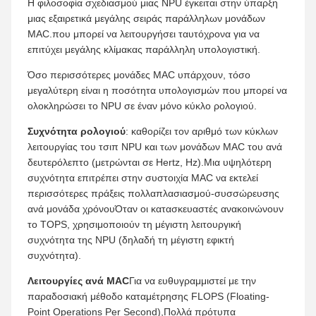
Η φιλοσοφία σχεδιασμού μιας NPU έγκειται στην ύπαρξη
μιας εξαιρετικά μεγάλης σειράς παράλληλων μονάδων
MAC.που μπορεί να λειτουργήσει ταυτόχρονα για να
επιτύχει μεγάλης κλίμακας παράλληλη υπολογιστική.
Όσο περισσότερες μονάδες MAC υπάρχουν, τόσο
μεγαλύτερη είναι η ποσότητα υπολογισμών που μπορεί να
ολοκληρώσει το NPU σε έναν μόνο κύκλο ρολογιού.
Συχνότητα ρολογιού
: καθορίζει τον αριθμό των κύκλων
λειτουργίας του τσιπ NPU και των μονάδων MAC του ανά
δευτερόλεπτο (μετρώνται σε Hertz, Hz).Μια υψηλότερη
συχνότητα επιτρέπει στην συστοιχία MAC να εκτελεί
περισσότερες πράξεις πολλαπλασιασμού-συσσώρευσης
ανά μονάδα χρόνουΌταν οι κατασκευαστές ανακοινώνουν
το TOPS, χρησιμοποιούν τη μέγιστη λειτουργική
συχνότητα της NPU (δηλαδή τη μέγιστη εφικτή
συχνότητα).
Λειτουργίες ανά MAC
Για να ευθυγραμμιστεί με την
παραδοσιακή μέθοδο καταμέτρησης FLOPS (Floating-
Point Operations Per Second),Πολλά πρότυπα