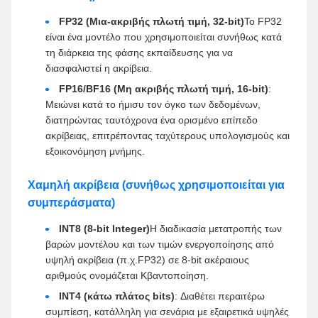
FP32 (Μια-ακριβής πλωτή τιμή, 32-bit)
Το FP32
είναι ένα μοντέλο που χρησιμοποιείται συνήθως κατά
τη διάρκεια της φάσης εκπαίδευσης για να
διασφαλιστεί η ακρίβεια.
FP16/BF16 (Μη ακριβής πλωτή τιμή, 16-bit)
:
Μειώνει κατά το ήμισυ τον όγκο των δεδομένων,
διατηρώντας ταυτόχρονα ένα ορισμένο επίπεδο
ακρίβειας, επιτρέποντας ταχύτερους υπολογισμούς και
εξοικονόμηση μνήμης.
Χαμηλή ακρίβεια (συνήθως χρησιμοποιείται για
συμπεράσματα)
INT8 (8-bit Integer)
Η διαδικασία μετατροπής των
βαρών μοντέλου και των τιμών ενεργοποίησης από
υψηλή ακρίβεια (π.χ.FP32) σε 8-bit ακέραιους
αριθμούς ονομάζεται Κβαντοποίηση.
INT4 (κάτω πλάτος bits)
: Διαθέτει περαιτέρω
συμπίεση, κατάλληλη για σενάρια με εξαιρετικά υψηλές