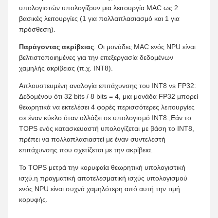
υπολογιστών υπολογίζουν μια λειτουργία MAC ως 2
βασικές λειτουργίες (1 για πολλαπλασιασμό και 1 για
πρόσθεση).
Παράγοντας ακρίβειας
: Οι μονάδες MAC ενός NPU είναι
βελτιστοποιημένες για την επεξεργασία δεδομένων
χαμηλής ακρίβειας (π.χ. INT8).
Απλουστευμένη αναλογία επιτάχυνσης του INT8 vs FP32:
Δεδομένου ότι 32 bits / 8 bits = 4, μια μονάδα FP32 μπορεί
θεωρητικά να εκτελέσει 4 φορές περισσότερες λειτουργίες
σε έναν κύκλο όταν αλλάζει σε υπολογισμό INT8.,Εάν το
TOPS ενός κατασκευαστή υπολογίζεται με βάση το INT8,
πρέπει να πολλαπλασιαστεί με έναν συντελεστή
επιτάχυνσης που σχετίζεται με την ακρίβεια.
Το TOPS μετρά την κορυφαία θεωρητική υπολογιστική
ισχύ.η πραγματική αποτελεσματική ισχύς υπολογισμού
ενός NPU είναι συχνά χαμηλότερη από αυτή την τιμή
κορυφής.