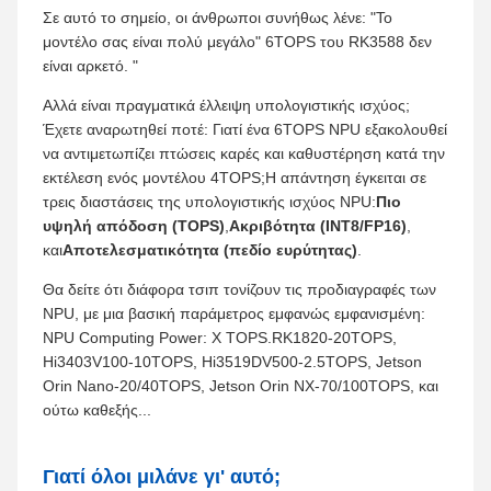
Σε αυτό το σημείο, οι άνθρωποι συνήθως λένε: "Το
μοντέλο σας είναι πολύ μεγάλο" 6TOPS του RK3588 δεν
είναι αρκετό. "
Αλλά είναι πραγματικά έλλειψη υπολογιστικής ισχύος;
Έχετε αναρωτηθεί ποτέ: Γιατί ένα 6TOPS NPU εξακολουθεί
να αντιμετωπίζει πτώσεις καρές και καθυστέρηση κατά την
εκτέλεση ενός μοντέλου 4TOPS;Η απάντηση έγκειται σε
τρεις διαστάσεις της υπολογιστικής ισχύος NPU:
Πιο
υψηλή απόδοση (TOPS)
,
Ακριβότητα (INT8/FP16)
,
και
Αποτελεσματικότητα (πεδίο ευρύτητας)
.
Θα δείτε ότι διάφορα τσιπ τονίζουν τις προδιαγραφές των
NPU, με μια βασική παράμετρος εμφανώς εμφανισμένη:
NPU Computing Power: X TOPS.RK1820-20TOPS,
Hi3403V100-10TOPS, Hi3519DV500-2.5TOPS, Jetson
Orin Nano-20/40TOPS, Jetson Orin NX-70/100TOPS, και
ούτω καθεξής...
Γιατί όλοι μιλάνε γι' αυτό;