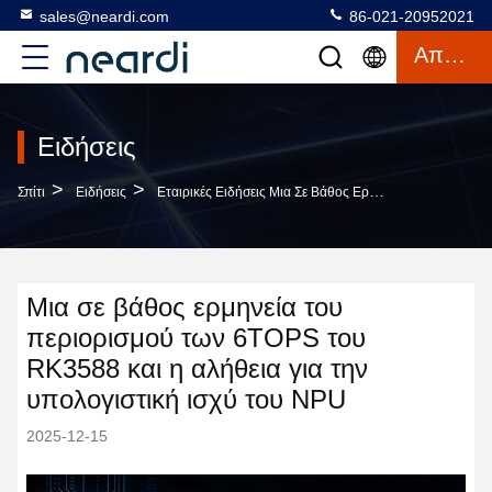
sales@neardi.com
86-021-20952021
Απόσπασμα
Ειδήσεις
>
>
Σπίτι
Ειδήσεις
Εταιρικές Ειδήσεις Μια Σε Βάθος Ερμηνεία Του Περιορισμού Των 6TOPS Του RK3588 Και Η Αλήθεια Για Την Υπολογιστική Ισχύ Του NPU
Μια σε βάθος ερμηνεία του
περιορισμού των 6TOPS του
RK3588 και η αλήθεια για την
υπολογιστική ισχύ του NPU
2025-12-15