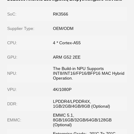
SoC:
RK3566
Supplier Type:
OEM/ODM
CPU:
4 * Cortex-A55
GPU:
ARM G52 2EE
The Build-in NPU Supports
NPU:
INT8/INT16/FP16/BFP16 MAC Hybrid
Operation.
VPU:
4K/1080P
LPDDR4/LPDDR4X,
DDR:
1GB/2GB/4GB/8GB (Optional)
EMMC 5.1,
EMMC:
8GB/16GB/32GB/64GB/128GB
(Optional)
Enterprise Grade: -20°C To 70°C