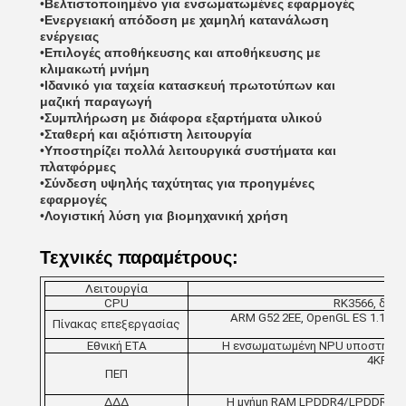
•
Βελτιστοποιημένο για ενσωματωμένες εφαρμογές
•
Ενεργειακή απόδοση με χαμηλή κατανάλωση
ενέργειας
•
Επιλογές αποθήκευσης και αποθήκευσης με
κλιμακωτή μνήμη
•
Ιδανικό για ταχεία κατασκευή πρωτοτύπων και
μαζική παραγωγή
•
Συμπλήρωση με διάφορα εξαρτήματα υλικού
•
Σταθερή και αξιόπιστη λειτουργία
•
Υποστηρίζει πολλά λειτουργικά συστήματα και
πλατφόρμες
•
Σύνδεση υψηλής ταχύτητας για προηγμένες
εφαρμογές
•
Λογιστική λύση για βιομηχανική χρήση
Τεχνικές παραμέτρους:
Λειτουργία
CPU
RK3566, διαδ
ARM G52 2EE, OpenGL ES 1.1/2.
Πίνακας επεξεργασίας
Εθνική ΕΤΑ
Η ενσωματωμένη NPU υποστηρίζει
4KP60 
ΠΕΠ
108
ΔΔΔ
Η μνήμη RAM LPDDR4/LPDDR4X εί