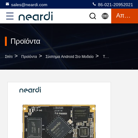
sales@neardi.com
86-021-20952021
Απόσπασμα
Προϊόντα
>
>
>
Σπίτι
Προϊόντα
Σύστημα Android Στο Μοδείο
Το LCB3566 RK3566 Android System On Module Με Διεπαφή SATA 2 X SATA3.0