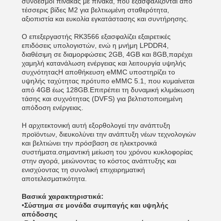
σύνδεσμοι πίνακας με πίνακα, που εξασφαλίζονται από
τέσσερις βίδες M2 για βελτιωμένη σταθερότητα,
αξιοπιστία και ευκολία εγκατάστασης και συντήρησης.
Ο επεξεργαστής RK3566 εξασφαλίζει εξαιρετικές
επιδόσεις υπολογιστών, ενώ η μνήμη LPDDR4,
διαθέσιμη σε διαμορφώσεις 2GB, 4GB και 8GB,παρέχει
χαμηλή κατανάλωση ενέργειας και λειτουργία υψηλής
συχνότηταςΗ αποθήκευση eMMC υποστηρίζει το
υψηλής ταχύτητας πρότυπο eMMC 5.1, που κυμαίνεται
από 4GB έως 128GB.Επιτρέπει τη δυναμική κλιμάκωση
τάσης και συχνότητας (DVFS) για βελτιστοποιημένη
απόδοση ενέργειας.
Η αρχιτεκτονική αυτή εξορθολογεί την ανάπτυξη
προϊόντων, διευκολύνει την ανάπτυξη νέων τεχνολογιών
και βελτιώνει την πρόσβαση σε ηλεκτρονικά
συστήματα.σημαντική μείωση του χρόνου κυκλοφορίας
στην αγορά, μειώνοντας το κόστος ανάπτυξης και
ενισχύοντας τη συνολική επιχειρηματική
αποτελεσματικότητα.
Βασικά χαρακτηριστικά:
•
Σύστημα σε μονάδα συμπαγής και υψηλής
απόδοσης