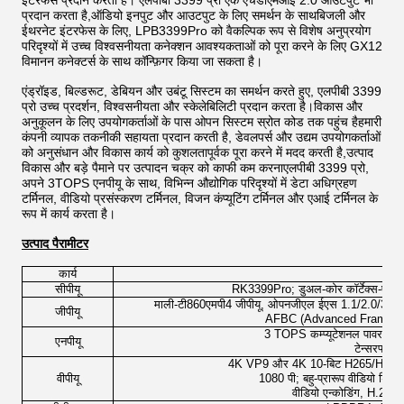
इंटरफेस प्रदान करता है। एलपीबी 3399 प्रो एक एचडीएमआई 2.0 आउटपुट भी
प्रदान करता है,ऑडियो इनपुट और आउटपुट के लिए समर्थन के साथबिजली और
ईथरनेट इंटरफेस के लिए, LPB3399Pro को वैकल्पिक रूप से विशेष अनुप्रयोग
परिदृश्यों में उच्च विश्वसनीयता कनेक्शन आवश्यकताओं को पूरा करने के लिए GX12
विमानन कनेक्टर्स के साथ कॉन्फ़िगर किया जा सकता है।
एंड्रॉइड, बिल्डरूट, डेबियन और उबंटू सिस्टम का समर्थन करते हुए, एलपीबी 3399
प्रो उच्च प्रदर्शन, विश्वसनीयता और स्केलेबिलिटी प्रदान करता है।विकास और
अनुकूलन के लिए उपयोगकर्ताओं के पास ओपन सिस्टम स्रोत कोड तक पहुंच हैहमारी
कंपनी व्यापक तकनीकी सहायता प्रदान करती है, डेवलपर्स और उद्यम उपयोगकर्ताओं
को अनुसंधान और विकास कार्य को कुशलतापूर्वक पूरा करने में मदद करती है,उत्पाद
विकास और बड़े पैमाने पर उत्पादन चक्र को काफी कम करनाएलपीबी 3399 प्रो,
अपने 3TOPS एनपीयू के साथ, विभिन्न औद्योगिक परिदृश्यों में डेटा अधिग्रहण
टर्मिनल, वीडियो प्रसंस्करण टर्मिनल, विजन कंप्यूटिंग टर्मिनल और एआई टर्मिनल के
रूप में कार्य करता है।
उत्पाद पैरामीटर
कार्य
सीपीयू
RK3399Pro; डुअल-कोर कॉर्टेक्स-ए72 प्
माली-टी860एमपी4 जीपीयू, ओपनजीएल ईएस 1.1/2.0/3.0/3
जीपीयू
AFBC (Advanced Frame Buf
3 TOPS कम्प्यूटेशनल पावर; 8-ब
एनपीयू
टेन्सरफ्लो
4K VP9 और 4K 10-बिट H265/H264 वीड
वीपीयू
1080 पी; बहु-प्रारूप वीडियो 
वीडियो एन्कोडिंग, H.264