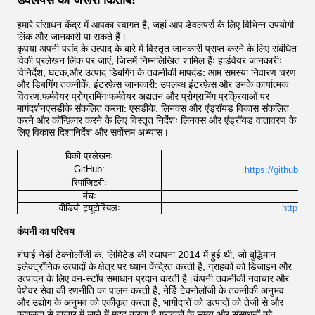
डेवलपर्स की जरूरी किताब!
हमारे संसाधन केंद्र में आपका स्वागत है, जहां आप डेवलपर्स के लिए विभिन्न उपयोगी
लिंक और जानकारी पा सकते हैं।
कृपया अपनी पसंद के उत्पाद के बारे में विस्तृत जानकारी प्राप्त करने के लिए संबंधित
विकी प्रलेखन लिंक पर जाएं, जिसमें निम्नलिखित शामिल हैंः हार्डवेयर जानकारीः
विनिर्देश, घटक,और उत्पाद डिबगिंग के तकनीकी मापदंड: आम समस्या निवारण चरण
और डिबगिंग तकनीकें. इंटरफ़ेस जानकारी: उपलब्ध इंटरफ़ेस और उनके कार्यात्मक
विवरण.फर्मवेयर प्रोग्रामिंगःफर्मवेयर अद्यतन और प्रोग्रामिंग प्रक्रियाओं पर
मार्गदर्शनएसडीके संकलित करना: एसडीके. लिनक्स और एंड्रॉयड विकास संकलित
करने और कॉन्फ़िगर करने के लिए विस्तृत निर्देशः लिनक्स और एंड्रॉयड वातावरण के
लिए विकास दिशानिर्देश और सर्वोत्तम अभ्यास।
विकी प्रलेखनः
http
GitHub:
https://github.co
h
रिपॉजिटरीः
मंचः
वीडियो ट्यूटोरियलः
https:/
कंपनी का परिचय
शंघाई नेर्डी टेक्नोलॉजी कं, लिमिटेड की स्थापना 2014 में हुई थी, जो बुद्धिमान
इलेक्ट्रॉनिक उत्पादों के क्षेत्र पर ध्यान केंद्रित करती है, ग्राहकों को डिजाइन और
उत्पादन के लिए वन-स्टॉप समाधान प्रदान करती है।कंपनी तकनीकी नवाचार और
पेशेवर सेवा की रणनीति का पालन करती है, नेर्डि टेक्नोलॉजी के तकनीकी अनुभव
और उद्योग के अनुभव को एकीकृत करता है, भागीदारों को उत्पादों को तेजी से और
कुशलता से बाजार में लाने में मदद करता है,ग्राहकों के समय और संसाधनों को