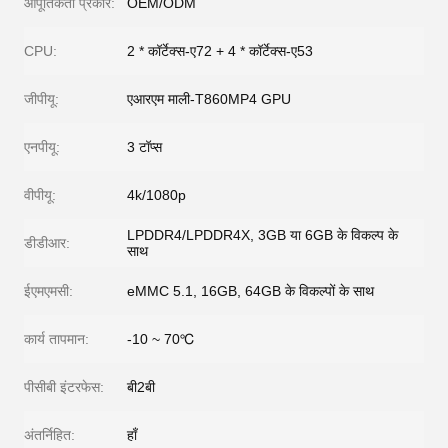
आपूर्तिकर्ता प्रकार:
OEM/ODM
CPU:
2 * कॉर्टेक्स-ए72 + 4 * कॉर्टेक्स-ए53
जीपीयू:
एआरएम माली-T860MP4 GPU
एनपीयू:
3 टॉप्स
वीपीयू:
4k/1080p
LPDDR4/LPDDR4X, 3GB या 6GB के विकल्प के
डीडीआर:
साथ
ईएमएमसी:
eMMC 5.1, 16GB, 64GB के विकल्पों के साथ
कार्य तापमान:
-10 ~ 70℃
पीसीबी इंटरफेस:
बी2बी
अंतर्निहित:
हाँ