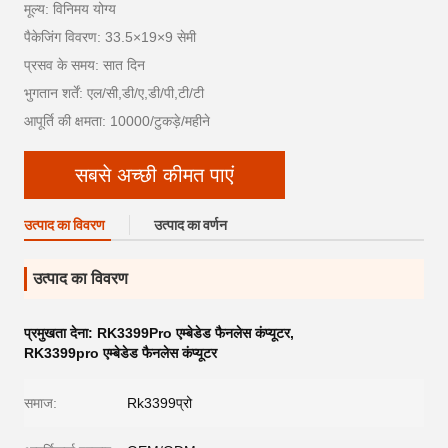
मूल्य: विनिमय योग्य
पैकेजिंग विवरण: 33.5×19×9 सेमी
प्रसव के समय: सात दिन
भुगतान शर्तें: एल/सी,डी/ए,डी/पी,टी/टी
आपूर्ति की क्षमता: 10000/टुकड़े/महीने
सबसे अच्छी कीमत पाएं
उत्पाद का विवरण
उत्पाद का वर्णन
उत्पाद का विवरण
प्रमुखता देना:
RK3399Pro एम्बेडेड फैनलेस कंप्यूटर
,
RK3399pro एम्बेडेड फैनलेस कंप्यूटर
समाज:
Rk3399प्रो