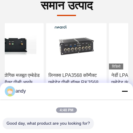
समान उत्पाद
विडियो
लिनक्स LPA3568 कॉम्पैक्ट
नेर्डी LPA3588 विंडोज मिनी
एम्बेडेड पीसी बॉक्स RK3568
एम्बेडेड कंप्यूटर सिस्टम बॉक्स
फैनलेस कंप्यूटर 16GB
पीसी RK3588
andy
सबसे अच्छी कीमत पाएं
सबसे अच्छी कीमत पाएं
4:40 PM
Good day, what product are you looking for?