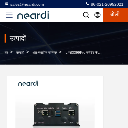
sales@neardi.com
86-021-20952021
बोली
उत्पादों
>
>
>
घर
उत्पादों
अंतःस्थापित संगणक
LPB3399Pro एम्बेडेड फैनलेस कंप्यूटर