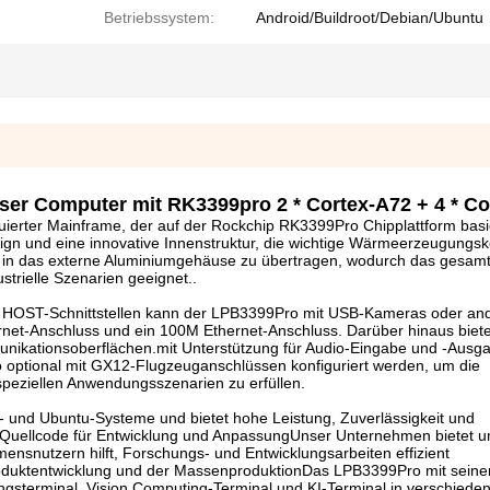
Betriebssystem:
Android/Buildroot/Debian/Ubuntu
ser Computer mit RK3399pro 2 * Cortex-A72 + 4 * C
truierter Mainframe, der auf der Rockchip RK3399Pro Chipplattform basie
esign und eine innovative Innenstruktur, die wichtige Wärmeerzeugung
t in das externe Aluminiumgehäuse zu übertragen, wodurch das gesa
strielle Szenarien geeignet..
.0 HOST-Schnittstellen kann der LPB3399Pro mit USB-Kameras oder a
net-Anschluss und ein 100M Ethernet-Anschluss. Darüber hinaus biete
ikationsoberflächen.mit Unterstützung für Audio-Eingabe und -Ausg
 optional mit GX12-Flugzeuganschlüssen konfiguriert werden, um die
peziellen Anwendungsszenarien zu erfüllen.
n- und Ubuntu-Systeme und bietet hohe Leistung, Zuverlässigkeit und
-Quellcode für Entwicklung und AnpassungUnser Unternehmen bietet 
ensnutzern hilft, Forschungs- und Entwicklungsarbeiten effizient
roduktentwicklung und der MassenproduktionDas LPB3399Pro mit sein
ngsterminal, Vision Computing-Terminal und KI-Terminal in verschiede