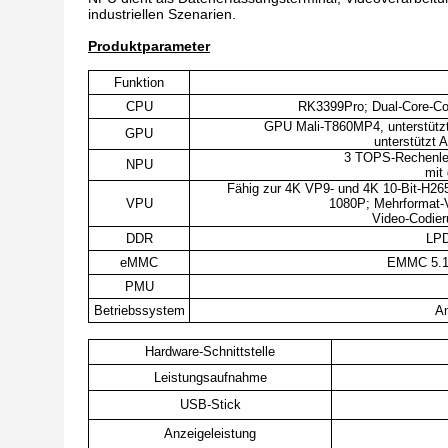
industriellen Szenarien.
Produktparameter
Funktion
CPU
RK3399Pro; Dual-Core-Cor
GPU Mali-T860MP4, unterstützt
GPU
unterstützt
3 TOPS-Rechenleis
NPU
mit
Fähig zur 4K VP9- und 4K 10-Bit-H265
VPU
1080P; Mehrformat-
Video-Codier
DDR
LPD
eMMC
EMMC 5.1
PMU
Betriebssystem
An
Hardware-Schnittstelle
Leistungsaufnahme
USB-Stick
Anzeigeleistung