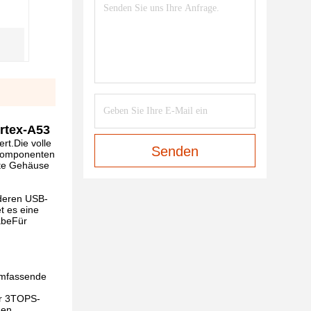
ortex-A53
rt.Die volle
Senden
skomponenten
mte Gehäuse
nderen USB-
t es eine
abeFür
umfassende
er 3TOPS-
nen