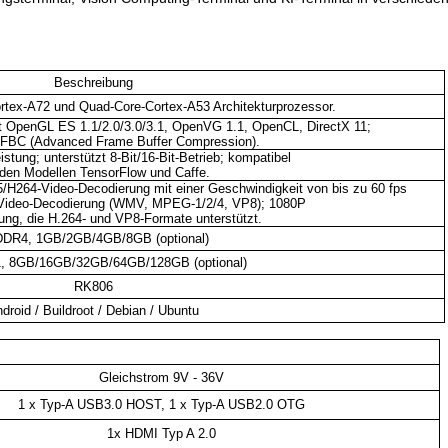
Beschreibung
tex-A72 und Quad-Core-Cortex-A53 Architekturprozessor.
 OpenGL ES 1.1/2.0/3.0/3.1, OpenVG 1.1, OpenCL, DirectX 11;
 AFBC (Advanced Frame Buffer Compression).
tung; unterstützt 8-Bit/16-Bit-Betrieb; kompatibel
 den Modellen TensorFlow und Caffe.
/H264-Video-Decodierung mit einer Geschwindigkeit von bis zu 60 fps
Video-Decodierung (WMV, MPEG-1/2/4, VP8); 1080P
ung, die H.264- und VP8-Formate unterstützt.
DR4, 1GB/2GB/4GB/8GB (optional)
, 8GB/16GB/32GB/64GB/128GB (optional)
RK806
droid / Buildroot / Debian / Ubuntu
Gleichstrom 9V - 36V
1 x Typ-A USB3.0 HOST, 1 x Typ-A USB2.0 OTG
1x HDMI Typ A 2.0