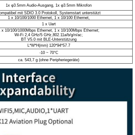
1x φ3.5mm Audio-Ausgang, 1x φ3.5mm Mikrofon
ompatibel mit SDIO 3.0 Protokoll, Systemstart unterstützt
1 x 10/100/1000 Ethernet, 1 x 10/100 Ethernet,
1 x Uart
 x 10/100/1000Mbps Ethernet, 1 x 10/100Mbps Ethernet;
Wi-Fi 2,4 GHz/5 GHz,802.11a/b/g/n/ac;
BT V5.0 mit BLE-Unterstützung
L*W*H(mm) 120*94*57.7
-10 ~ 70°C
ca. 543,7 g (ohne Peripheriegeräte)