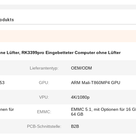
rodukts
ne Lüfter
,
RK3399pro Eingebetteter Computer ohne Lüfter
Lieferantentyp:
OEM/ODM
A53
GPU:
ARM Mali-T860MP4 GPU
VPU:
4K/1080p
nen für
EMMC 5.1, mit Optionen für 16 G
EMMC:
64 GB
PCB-Schnittstelle:
B2B