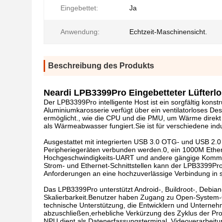
Eingebettet:
Ja
Anwendung:
Echtzeit-Maschinensicht.
Beschreibung des Produkts
Neardi LPB3399Pro Eingebetteter Lüfterlo
Der LPB3399Pro intelligente Host ist ein sorgfältig kons
Aluminiumkarosserie verfügt über ein ventilatorloses D
ermöglicht., wie die CPU und die PMU, um Wärme direk
als Wärmeabwasser fungiert.Sie ist für verschiedene indu
Ausgestattet mit integrierten USB 3.0 OTG- und USB 2
Peripheriegeräten verbunden werden.0, ein 1000M Ether
Hochgeschwindigkeits-UART und andere gängige Kommun
Strom- und Ethernet-Schnittstellen kann der LPB3399Pro
Anforderungen an eine hochzuverlässige Verbindung in s
Das LPB3399Pro unterstützt Android-, Buildroot-, Debia
Skalierbarkeit.Benutzer haben Zugang zu Open-System
technische Unterstützung, die Entwicklern und Unternehm
abzuschließen,erhebliche Verkürzung des Zyklus der P
NPU dient als Datenerfassungsterminal, Videoverarbeitu