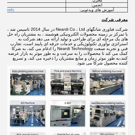
مخزن:
ux
انجمن:
آموزش های ویدئویی:
channels
معرفی شرکت
شرکت فناوری شانگهای Neardi Co ، Ltd در سال 2014 تاسیس شد ،
با تمرکز بر زمینه محصولات الکترونیکی هوشمند ، به مشتریان راه حل
های یک مرحله ای برای طراحی و تولید ارائه می دهد.شرکت به
استراتژی نوآوری تکنولوژیکی و خدمات حرفه ای پایبند است، تجارب
فنی و تجربه صنعت Neardi Technology را ادغام می کند، به شرکا
کمک می کند تا محصولات را به سرعت و به طور موثر به بازار عرضه
کنند،به طور موثر زمان و منابع مشتریان را ذخیره می کند، و تسریع
کننده محصول شرکا می شود.