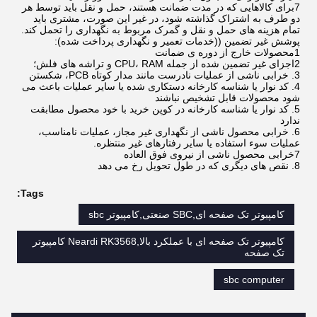
7برای کالاهایی که در مدت ضمانت هستند، حمل و نقل باید توسط هر
دو طرف به اشتراک گذاشته شود، در غیر این صورت، مشتری باید
تمام هزینه های حمل و نقل و گمرک مربوط به نگهداری را تحمل کند.
پوشش غیر تضمین ((خدمات تعمیر و نگهداری پرداخت شده):
1محصولات خارج از دوره ی ضمانت
2اجزای غیر تضمین شده از جمله CPU، RAM و تراشه های فلش؛
3. خرابی ناشی از عملیات نادرست مانند مدار کوتاه PCB، شکستن
4. کد نوار یا شناسه کارخانه دستکاری شده یا سایر عملیات باعث می
شود محصولات قابل تشخیص نباشند
5. کد نوار یا شناسه کارخانه در کوپن خرید با خود محصول مطابقت
ندارد
6. خرابی محصول ناشی از نگهداری غیر مجاز، عملیات نامناسب،
عملیات سوء استفاده یا سایر رفتارهای غیر منتظره.
7خرابی محصول ناشی از نیروی فوق العاده
8. نقص های دیگری که در طول تحویل رخ می دهد
Tags:
کامپیوتر تک صفحه ای,SBC صنعتی,کامپیوتر sbc
کامپیوتر تک صفحه ای با عملکرد بالا,Neardi RK3568 کامپیوتر
تک صفحه
sbc computer