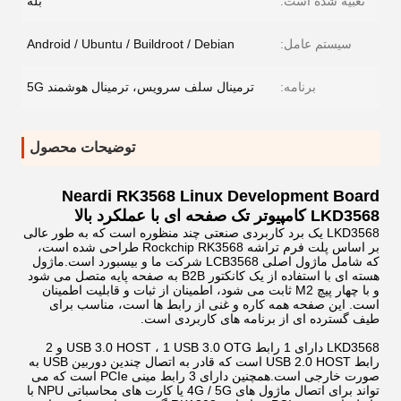
تعبیه شده است:
بله
سیستم عامل:
Android / Ubuntu / Buildroot / Debian
برنامه:
ترمینال سلف سرویس، ترمینال هوشمند 5G
توضیحات محصول
Neardi RK3568 Linux Development Board
LKD3568 کامپیوتر تک صفحه ای با عملکرد بالا
LKD3568 یک برد کاربردی صنعتی چند منظوره است که به طور عالی
بر اساس پلت فرم تراشه Rockchip RK3568 طراحی شده است،
که شامل ماژول اصلی LCB3568 شرکت ما و بیسبورد است.ماژول
هسته ای با استفاده از یک کانکتور B2B به صفحه پایه متصل می شود
و با چهار پیچ M2 ثابت می شود، اطمینان از ثبات و قابلیت اطمینان
است. این صفحه همه کاره و غنی از رابط ها است، مناسب برای
طیف گسترده ای از برنامه های کاربردی است.
LKD3568 دارای 1 رابط USB 3.0 HOST ، 1 USB 3.0 OTG و 2
رابط USB 2.0 HOST است که قادر به اتصال چندین دوربین USB به
صورت خارجی است.همچنین دارای 3 رابط مینی PCIe است که می
تواند برای اتصال ماژول های 4G / 5G یا کارت های محاسباتی NPU با