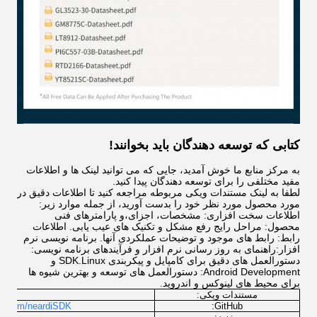
کتابی که توسعه دهندگان باید بخوانند!
به مرکز منابع ما خوش آمدید، جایی که می توانید لینک ها و اطلاعات
مفید مختلفی را برای توسعه دهندگان پیدا کنید.
لطفا به لینک مستندات ویکی مربوطه مراجعه کنید تا اطلاعات دقیق در
مورد محصول مورد نظر خود را بدست آورید، از جمله موارد زیر:
اطلاعات سخت افزاری: مشخصات، اجزای،و پارامترهای فنی
محصول: مراحل رایج رفع مشکل و تکنیک های عیب یابی. اطلاعات
رابط: رابط های موجود و توضیحات عملکردی آنها. برنامه نویسی نرم
افزار:راهنمای به روز رسانی نرم افزار و فرآیندهای برنامه نویسی:
دستورالعمل های دقیق برای کامپایل و پیکربندی SDK.Linux و
Android Development: دستورالعمل های توسعه و بهترین شیوه ها
برای محیط های لینوکس و اندروید.
مستندات ویکی:
lcome
lab.com/neardiSDK
GitHub: