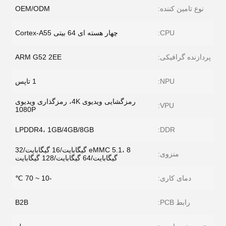
نوع تامین کننده:
OEM/ODM
CPU:
چهار هسته ای 64 بیتی Cortex-A55
پردازنده گرافیکی:
ARM G52 2EE
NPU:
1 تاپس
رمزگشایی ویدیوی 4K، رمزگذاری ویدیوی
VPU:
1080P
LPDDR4، 1GB/4GB/8GB
DDR:
eMMC 5.1، 8 گیگابایت/16 گیگابایت/32
منزوی:
گیگابایت/64 گیگابایت/128 گیگابایت
دمای کاری:
-10 ~ 70 ℃
رابط PCB:
B2B