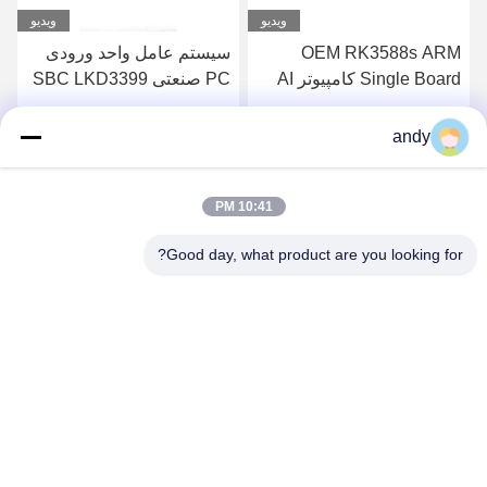
ویدیو
ویدیو
OEM
سیستم عامل واحد ورودی
RK3399pro لینوکس
Single Board کامپیوتر AI
PC صنعتی SBC LKD3399
کامپیوتر صنعتی تک ص
Arm
اندروید RK3399
برای هوش مصنوعی
دست بیار
بهترین قیمت رو بدست بیار
بهترین قیمت رو بدست
andy
10:41 PM
Good day, what product are you looking for?
SHANGHAI NEARDI TECHNOLOGY CO.,
LTD.
sales@neardi.com
86-021-20952021