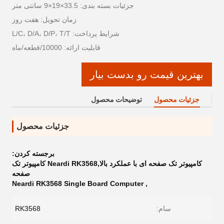
جزئیات بسته بندی: 33.5×19×9 سانتی متر
زمان تحویل: هفت روز
شرایط پرداخت: L/C، D/A، D/P، T/T
قابلیت ارائه: 10000/قطعه/ماه
بهترین قیمت رو بدست بیار
جزئیات محصول
توضیحات محصول
جزئیات محصول
برجسته کردن:
کامپیوتر تک صفحه ای با عملکرد بالا,Neardi RK3568 کامپیوتر تک
صفحه
Neardi RK3568 Single Board Computer
,
سام:
RK3568