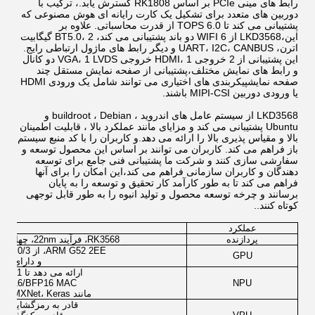
رابط های مینی PCIe بر اساس RK1808 گسترش یابد.، ترکیب با
دوربین های متعدد برای تشکیل یک کارت رایانه ای هوش مصنوعی که
پشتیبانی می کند تا 6.0 TOPS از قدرت محاسباتی. علاوه بر
این،LKD3568 از WIFI 6 دو باند پشتیبانی می کند، BT5.0، 2 گیگابیت
اترن، UART، I2C، CANBUS و دیگر رابط های ماژول ارتباطی رایج.
این پشتیبانی از 2 خروجی HDMI، 1 خروجی VGA، 1 LVDS دو کانال
و رابط های نمایش مختلف،پشتیبانی از صفحه نمایش مستقل چند
صفحه نمایشپیکربندی های اختیاری می توانند شامل یک ورودی HDMI
یا ورودی دوربین MIPI-CSI باشند.
LKD3568 از سیستم عامل های اندروید ، buildroot ، Debian و
Ubuntu پشتیبانی می کند و مزایای مانند عملکرد بالا ، قابلیت اطمینان
بالا و مقیاس پذیری بالا را ارائه می دهد.و کاربران را با کد منبع سیستم
باز فراهم می کند. کاربران می توانند بر اساس این محصول توسعه و
سفارشی سازی کنند و شرکت ما پشتیبانی فنی جامع برای توسعه
دهندگان و کاربران سازمانی فراهم می کند،این امکان را برای آنها
فراهم می کند تا به طور کارآمد کار تحقیق و توسعه را به پایان
برسانند و چرخه توسعه محصول و تولید انبوه را به طور قابل توجهی
کوتاه کنند..
عملکرد
پردازنده
RK3568، فرآیند 22nm، چهار هسته ای 64 بیتی Cortex-A55، با حداکثر سرعت ساعت 2.0GHz.
ARM G52 2EE، از OpenGL ES 1.1/2.0/3 پشتیبانی می کند.2، OpenCL 20"ولکان 1"1,
GPU
و دارای یک 
ارائه می دهد تا 1 TOPS از قدرت محاسباتی؛ پشتیبانی از عملیات ترکیبی از
NPU
INT8/INT16/FP16/BFP16 MAC؛ سازگار با 
مانند TensorFlow، TF-lite، Pytorch، Caffe، ONNX، MXNet، Keras و Darknet.
قادر به رمزگشایی ویدیو 4K VP9 و 4K H265 با سرعت 60 فری