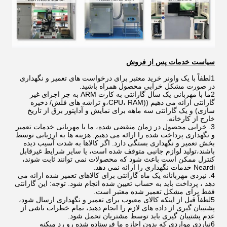
سیاست خدمات پس از فروش
1لطفاً با یک واونر خرید معتبر برای درخواست های تعمیر و نگهداری
در صورت مشکل خرابی محصول همراه باشید.
2ما با مهربانی یک سال گارانتی به کارت ARM به جز اجزای غیر
گارانتی ارائه می دهیم ((CPU، RAM،و تراشه های فلش/ ذخیره
سازی) و یک گارانتی سه ماهه برای نمایش و آداپتور برق از تاریخ
خارج از کارخانه.
3. خرابی محصول در زمان منقضی شده، ما با مهربانی خدمات تعمیر
و نگهداری پرداخت شده را ارائه می دهیم. هزینه ها به ارزیابی توسط
بخش تعمیر و نگهداری بستگی دارد. اگر کالاها به شدت آسیب دیده
باشند،تولید لوازم جانبی متوقف شده است، یا سایر شرایط غیرقابل
کنترل ممکن است باعث شود که محصولات نمی توانند ثابت شوند،
Neardi خدمات نگهداری را ارائه نمی دهد.
4. نیردی مهربانانه یک ماه گارانتی برای کالاهای تعمیر شده ارائه می
دهد ، پرداخت باید به حساب تعیین شده انجام شود. توجه: این گارانتی
فقط برای مشکل تعمیر شده معتبر است.
5لطفاً قبل از اینکه کالای معیوب برای تعمیر و نگهداری ارسال شود،
پشتیبان گیری از داده های لازم را انجام دهید، تمام خطرات ناشی از
عدم پشتیبان گیری باید توسط مشتریان تحمل شود.
6نياردي مواردی که بدون اجازه ما فرستاده شده رو رد ميکنه