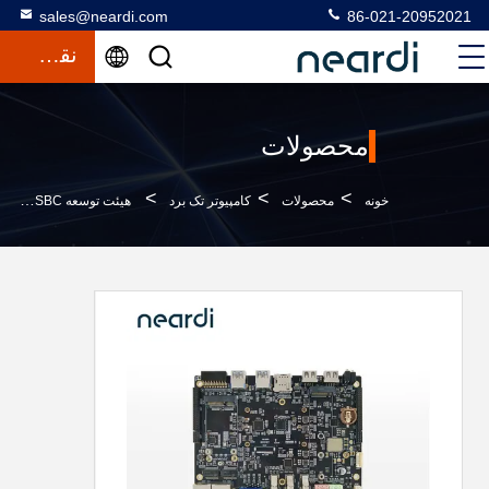
sales@neardi.com
86-021-20952021
نقل قول
محصولات
>
>
>
خونه
محصولات
کامپیوتر تک برد
هیئت توسعه SBC لینوکس