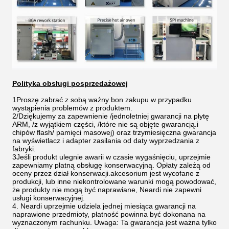
Polityka obsługi posprzedażowej
1Proszę zabrać z sobą ważny bon zakupu w przypadku
wystąpienia problemów z produktem.
2/Dziękujemy za zapewnienie /jednoletniej gwarancji na płytę
ARM, /z wyjątkiem części, /które nie są objęte gwarancją.i
chipów flash/ pamięci masowej) oraz trzymiesięczna gwarancja
na wyświetlacz i adapter zasilania od daty wyprzedzania z
fabryki.
3Jeśli produkt ulegnie awarii w czasie wygaśnięciu, uprzejmie
zapewniamy płatną obsługę konserwacyjną. Opłaty zależą od
oceny przez dział konserwacji.akcesorium jest wycofane z
produkcji, lub inne niekontrolowane warunki mogą powodować,
że produkty nie mogą być naprawiane, Neardi nie zapewni
usługi konserwacyjnej.
4. Neardi uprzejmie udziela jednej miesiąca gwarancji na
naprawione przedmioty, płatność powinna być dokonana na
wyznaczonym rachunku. Uwaga: Ta gwarancja jest ważna tylko