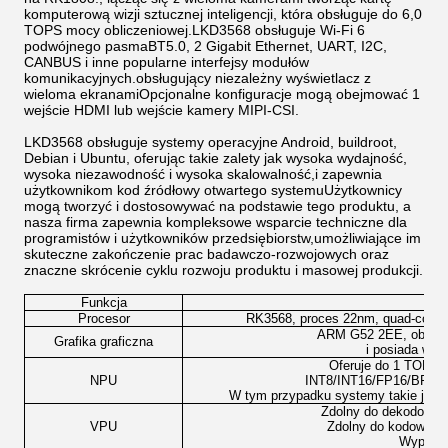
komputerową wizji sztucznej inteligencji, która obsługuje do 6,0
TOPS mocy obliczeniowej.LKD3568 obsługuje Wi-Fi 6
podwójnego pasmaBT5.0, 2 Gigabit Ethernet, UART, I2C,
CANBUS i inne popularne interfejsy modułów
komunikacyjnych.obsługujący niezależny wyświetlacz z
wieloma ekranamiOpcjonalne konfiguracje mogą obejmować 1
wejście HDMI lub wejście kamery MIPI-CSI.
LKD3568 obsługuje systemy operacyjne Android, buildroot,
Debian i Ubuntu, oferując takie zalety jak wysoka wydajność,
wysoka niezawodność i wysoka skalowalność,i zapewnia
użytkownikom kod źródłowy otwartego systemuUżytkownicy
mogą tworzyć i dostosowywać na podstawie tego produktu, a
nasza firma zapewnia kompleksowe wsparcie techniczne dla
programistów i użytkowników przedsiębiorstw,umożliwiające im
skuteczne zakończenie prac badawczo-rozwojowych oraz
znaczne skrócenie cyklu rozwoju produktu i masowej produkcji.
Funkcja
Procesor
RK3568, proces 22nm, quad-core 
ARM G52 2EE, obsługu
Grafika graficzna
i posiada wbu
Oferuje do 1 TOPS m
NPU
INT8/INT16/FP16/BFP16 
W tym przypadku systemy takie jak T
Zdolny do dekodowani
VPU
Zdolny do kodowania
Wyposaż