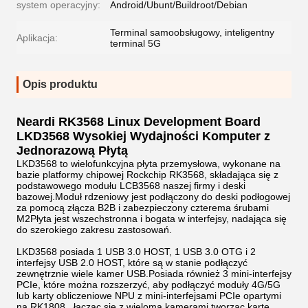
system operacyjny:
Android/Ubunt/Buildroot/Debian
Terminal samoobsługowy, inteligentny
Aplikacja:
terminal 5G
Opis produktu
Neardi RK3568 Linux Development Board
LKD3568 Wysokiej Wydajności Komputer z
Jednorazową Płytą
LKD3568 to wielofunkcyjna płyta przemysłowa, wykonane na
bazie platformy chipowej Rockchip RK3568, składająca się z
podstawowego modułu LCB3568 naszej firmy i deski
bazowej.Moduł rdzeniowy jest podłączony do deski podłogowej
za pomocą złącza B2B i zabezpieczony czterema śrubami
M2Płyta jest wszechstronna i bogata w interfejsy, nadająca się
do szerokiego zakresu zastosowań.
LKD3568 posiada 1 USB 3.0 HOST, 1 USB 3.0 OTG i 2
interfejsy USB 2.0 HOST, które są w stanie podłączyć
zewnętrznie wiele kamer USB.Posiada również 3 mini-interfejsy
PCIe, które można rozszerzyć, aby podłączyć moduły 4G/5G
lub karty obliczeniowe NPU z mini-interfejsami PCIe opartymi
na RK1808., łącząc się z wieloma kamerami tworząc kartę