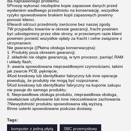
dla naprawionego problemu.
5Proszę wykonać niezbędne kopie zapasowe danych przed
wysłaniem wadliwego przedmiotu na konserwację, wszystkie
ryzyko spowodowane brakiem kopii zapasowych powinny
ponosić klienci.
6Neardi odrzuci przedmioty zwrócone bez naszej zgody.
7W przypadku towarów w okresie gwarancji, fracht powinien
być udostępniony przez obie strony, w przeciwnym razie klient
powinien ponieść wszystkie opłaty za fracht i celne związane z
utrzymaniem.
Nie gwarancja ((Płatna obsługa konserwacyjna):
1. Produkty poza okresem gwarancji;
2. składniki nie objęte gwarancją, w tym procesor, pamięć RAM
i układy flash;
3- awaria spowodowana nieprawidłowymi czynnościami, takimi
jak zwarcie PCB, pęknięcie;
4Kod kreskowy lub identyfikator fabryczny lub inne operacje
powodują, że produkty nie mogą być rozpoznane;
5Kod kreskowy lub identyfikator fabryczny na kuponie zakupu
nie pasuje do samego produktu;
6. Nieprawidłowa obsługa produktu, nieprawidłowa obsługa,
niewłaściwe użytkowanie lub inne nieoczekiwane zachowania.
7Niewydolność produktu spowodowana siłą wyższą.
8Inne usterki spowodowane podczas dostawy.
Tags:
komputer z jedną płytą
SBC przemysłowy