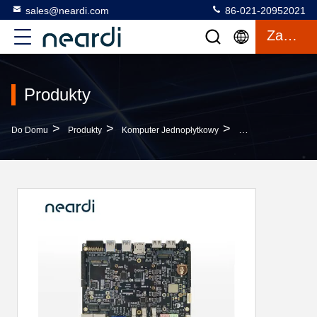
sales@neardi.com
86-021-20952021
Zacytować
Produkty
>
>
>
Do Domu
Produkty
Komputer Jednopłytkowy
Płyta Rozwojowa S