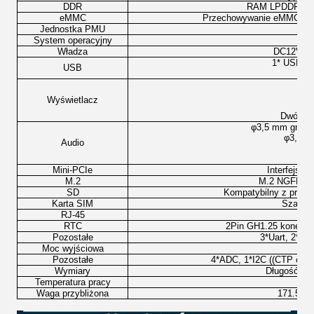
DDR
RAM LPDDR4, z 
eMMC
Przechowywanie eMMC 5.1,
Jednostka PMU
System operacyjny
And
Władza
DC12V - 3
1* USB ty
USB
Typ
Wyświetlacz
Dwójka
φ3,5 mm gniaz
φ3,5 m
Audio
W
Mini-PCIe
Interfejs w
M.2
M.2 NGFF (M
SD
Kompatybilny z proto
Karta SIM
Szat mi
RJ-45
RTC
2Pin GH1.25 konektor
Pozostałe
3*Uart, 2*C
Moc wyjściowa
Pozostałe
4*ADC, 1*I2C ((CTP obsłu
Wymiary
Długość * 
Temperatura pracy
Waga przybliżona
171.5g (