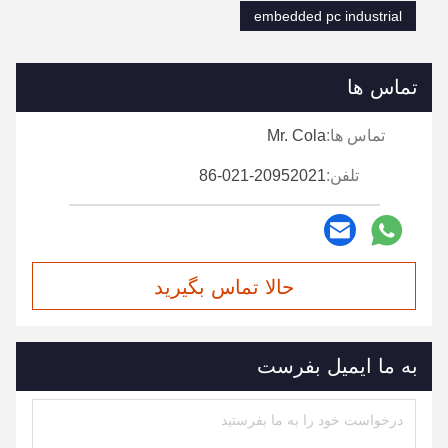
embedded pc industrial
تماس ها
تماس ها:
Mr. Cola
تلفن:
86-021-20952021
حالا تماس بگیرید
به ما ایمیل بفرست