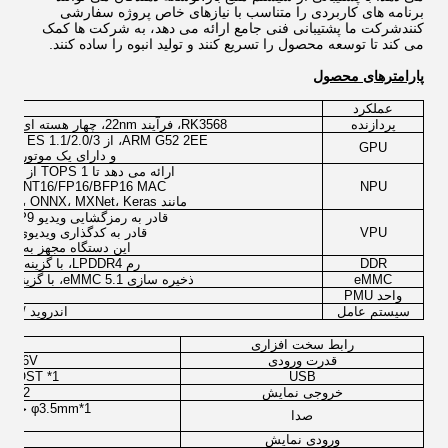
برنامه های کاربردی را متناسب با نیازهای خاص پروژه سفارشی
کنندشرکت ما پشتیبانی فنی جامع ارائه می دهد، به شرکت ها کمک
می کند تا توسعه محصول را تسریع کنند و تولید انبوه را ساده کنند.
پارامترهای محصول
عملکرد
پردازنده
RK3568، فرآیند 22nm، چهار هسته ای 64 بیتی Cortex-A55، با حداکثر سرعت ساعت 2.0GHz.
ARM G52 2EE، از OpenGL ES 1.1/2.0/3 پشتیبانی می کند.2، OpenCL 20و ولکان 11,
GPU
و دارای یک موتور گرا
ارائه می دهد تا 1 TOPS از قدرت محاسباتی؛ پشتیبانی از عملیات ترکیبی از
NPU
INT8/INT16/FP16/BFP16 MAC؛ سازگار با چارچوب های یادگیری 
مانند TensorFlow، TF-lite، Pytorch، Caffe، ONNX، MXNet، Keras و Darknet.
قادر به رمزگشایی ویدیو 4K VP9 و 4K H265 با سرعت 60 فریم در ثانیه.
VPU
قادر به کدگذاری ویدیوی 1080P H265/H264 با سرعت تا 100fps.
این دستگاه مجهز به یک ISP 8M با قابلیت های HDR است.
DDR
رم LPDDR4، با گزینه های 1GB / 2GB / 4GB / 8GB (اختیاری)
eMMC
ذخیره سازی eMMC 5.1، با گزینه های 8GB/16GB/32GB/64GB/128GB (اختیاری).
واحد PMU
سیستم عامل
اندروید / Buildroot / دیبیان / اوبونتو
رابط سخت افزاری
قدرت ورودی
DC 9V - 36V، ورودی منب
1* USB3.0 OTG، 1* USB3.0 HOST، 2* USB2.0 HOST
USB
خروجی نمایش
2* نوع A HDMI 2.0، 1*VGA، 1*LVDS دو کانال
1*φ3.5mm خروجی صوتی، 1*φ3.5mm میکروفون، 2*خروجی بلندگو با
صدا
ورودی نمایش