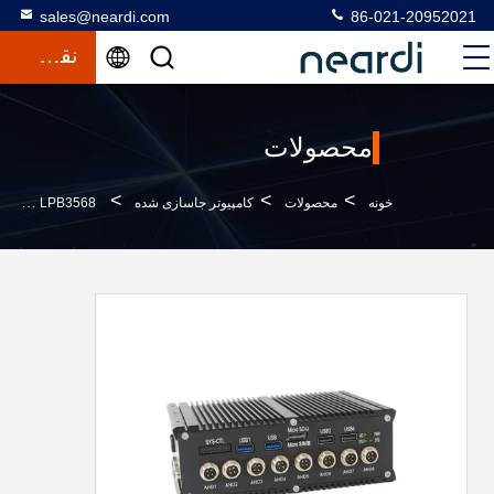
sales@neardi.com
86-021-20952021
نقل قول
محصولات
>
>
>
خونه
محصولات
کامپیوتر جاسازی شده
LPB3568 کامپیوتر جاسازی شده با USB Type-A USB3.0 OTG USB3.0 HOST USB2.0 HOST