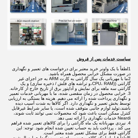
سیاست خدمات پس از فروش
1لطفاً با یک واونر خرید معتبر برای درخواست های تعمیر و نگهداری
در صورت مشکل خرابی محصول همراه باشید.
2ما با مهربانی یک سال گارانتی به کارت ARM به جز اجزای غیر
گارانتی ((CPU، RAM،و تراشه های فلش / ذخیره سازی) و یک
گارانتی سه ماهه برای نمایش و آداپتور برق از تاریخ خارج از کارخانه.
3. خرابی محصول در زمان منقضی شده، ما با مهربانی خدمات تعمیر
و نگهداری پرداخت شده را ارائه می دهیم. هزینه ها بستگی به ارزیابی
توسط بخش تعمیر و نگهداری دارد. اگر کالاها به شدت آسیب دیده
باشند،تولید لوازم جانبی متوقف شده است، یا سایر شرایط غیرقابل
کنترل ممکن است باعث شود که محصولات نمی توانند ثابت شوند،
Neardi خدمات نگهداری را ارائه نمی دهد.
4. نیردی مهربانانه یک ماه گارانتی را برای کالاهای تعمیر شده فراهم
می کند ، پرداخت باید به حساب تعیین شده انجام شود. توجه: این
گارانتی فقط برای مشکل تعمیر شده معتبر است.
5لطفاً قبل از اینکه کالای معیوب برای تعمیر و نگهداری ارسال شود،