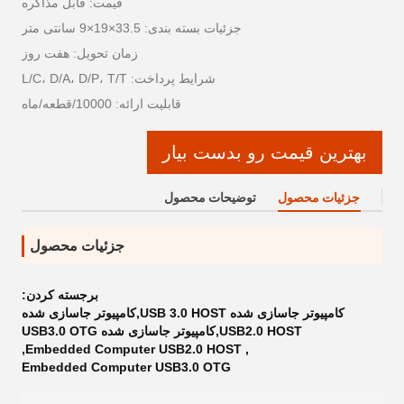
قیمت: قابل مذاکره
جزئیات بسته بندی: 33.5×19×9 سانتی متر
زمان تحویل: هفت روز
شرایط پرداخت: L/C، D/A، D/P، T/T
قابلیت ارائه: 10000/قطعه/ماه
بهترین قیمت رو بدست بیار
جزئیات محصول
توضیحات محصول
جزئیات محصول
برجسته کردن:
کامپیوتر جاسازی شده USB 3.0 HOST,کامپیوتر جاسازی شده
USB2.0 HOST,کامپیوتر جاسازی شده USB3.0 OTG
,
Embedded Computer USB2.0 HOST
,
Embedded Computer USB3.0 OTG