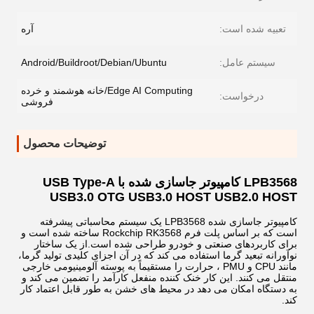
تعبیه شده است:
آره
سیستم عامل:
Android/Buildroot/Debian/Ubuntu
Edge AI Computing/خانه هوشمند و خرده
درخواست:
فروشی
توضیحات محصول
LPB3568 کامپیوتر جاسازی شده با USB Type-A
USB3.0 OTG USB3.0 HOST USB2.0 HOST
کامپیوتر جاسازی شده LPB3568 یک سیستم محاسباتی پیشرفته
است که بر اساس پلت فرم Rockchip RK3568 ساخته شده است و
برای کاربردهای صنعتی و خودرو طراحی شده است.از یک ساختار
نوآورانه تبعید گرما استفاده می کند که در آن اجزای کلیدی تولید گرما،
مانند CPU و PMU ، حرارت را مستقیماً به پوسته آلومینیومی خارجی
منتقل می کنند. این کار خنک کننده منفعل کارآمد را تضمین می کند و
به دستگاه امکان می دهد در محیط های خشن به طور قابل اعتماد کار
کند.