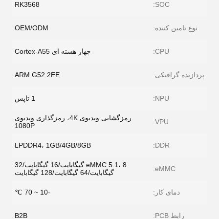
RK3568
SOC:
نوع تامین کننده:
OEM/ODM
CPU:
چهار هسته ای Cortex-A55
پردازنده گرافیکی:
ARM G52 2EE
NPU:
1 تاپس
رمزگشایی ویدیوی 4K، رمزگذاری ویدیوی
VPU:
1080P
LPDDR4، 1GB/4GB/8GB
DDR:
eMMC 5.1، 8 گیگابایت/16 گیگابایت/32
eMMC:
گیگابایت/64 گیگابایت/128 گیگابایت
دمای کار:
-10 ~ 70 ℃
رابط PCB:
B2B