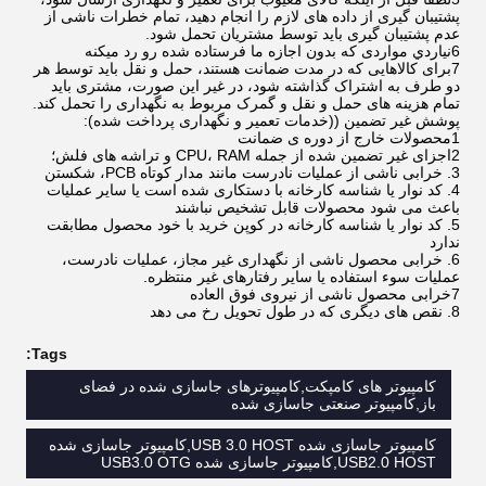
پشتیبان گیری از داده های لازم را انجام دهید، تمام خطرات ناشی از
عدم پشتیبان گیری باید توسط مشتریان تحمل شود.
6نياردي مواردی که بدون اجازه ما فرستاده شده رو رد ميکنه
7برای کالاهایی که در مدت ضمانت هستند، حمل و نقل باید توسط هر
دو طرف به اشتراک گذاشته شود، در غیر این صورت، مشتری باید
تمام هزینه های حمل و نقل و گمرک مربوط به نگهداری را تحمل کند.
پوشش غیر تضمین ((خدمات تعمیر و نگهداری پرداخت شده):
1محصولات خارج از دوره ی ضمانت
2اجزای غیر تضمین شده از جمله CPU، RAM و تراشه های فلش؛
3. خرابی ناشی از عملیات نادرست مانند مدار کوتاه PCB، شکستن
4. کد نوار یا شناسه کارخانه با دستکاری شده است یا سایر عملیات
باعث می شود محصولات قابل تشخیص نباشند
5. کد نوار یا شناسه کارخانه در کوپن خرید با خود محصول مطابقت
ندارد
6. خرابی محصول ناشی از نگهداری غیر مجاز، عملیات نادرست،
عملیات سوء استفاده یا سایر رفتارهای غیر منتظره.
7خرابی محصول ناشی از نیروی فوق العاده
8. نقص های دیگری که در طول تحویل رخ می دهد
Tags:
کامپیوتر های کامپکت,کامپیوترهای جاسازی شده در فضای
باز,کامپیوتر صنعتی جاسازی شده
کامپیوتر جاسازی شده USB 3.0 HOST,کامپیوتر جاسازی شده
USB2.0 HOST,کامپیوتر جاسازی شده USB3.0 OTG