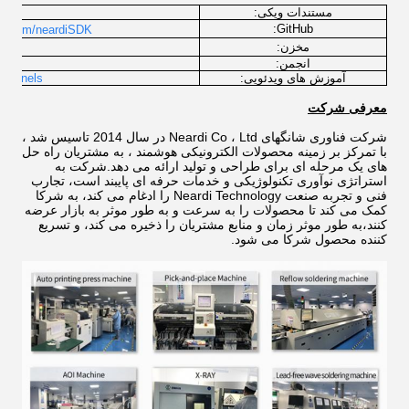
مستندات ویکی:
lcome
GitHub:
lab.com/neardiSDK
ux
مخزن:
انجمن:
آموزش های ویدئویی:
channels
معرفی شرکت
شرکت فناوری شانگهای Neardi Co ، Ltd در سال 2014 تاسیس شد ،
با تمرکز بر زمینه محصولات الکترونیکی هوشمند ، به مشتریان راه حل
های یک مرحله ای برای طراحی و تولید ارائه می دهد.شرکت به
استراتژی نوآوری تکنولوژیکی و خدمات حرفه ای پایبند است، تجارب
فنی و تجربه صنعت Neardi Technology را ادغام می کند، به شرکا
کمک می کند تا محصولات را به سرعت و به طور موثر به بازار عرضه
کنند،به طور موثر زمان و منابع مشتریان را ذخیره می کند، و تسریع
کننده محصول شرکا می شود.