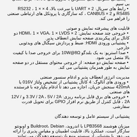
بی سیم.
•
رابط های سریال: 2 × UART با سرعت بالا، 4 × RS232 ، 1 ×
RS485 و 2 × CANBUS ، که سازگاری با پروتکل های ارتباطی صنعتی
را فراهم می کند.
قابلیت های پیشرفته نمایش و صوتی
•
خروجی چند صفحه نمایش: 2 × HDMI، 1 × VGA، 1 × LVDS دو
کانال برای پیکربندی صفحه نمایش انعطاف پذیر.
•
پشتیبانی ورودی HDMI: ضبط و پردازش سیگنال های ویدئویی
خارجی.
•
صدا استریو: به یک بلندگو 10W@8Ω برای خروجی صدا با کیفیت
بالا متصل می شود.
•
صفحه نمایش دو صفحه: از خروجی محتوای مستقل در دو صفحه
نمایش به طور همزمان پشتیبانی می کند.
مدیریت انرژی انعطاف پذیر و ادغام سنسور صنعتی
•
ورودی های آنالوگ: 4 کانال پشتیبانی از تشخیص ولتاژ 016V یا
420mA سنجش جریان، اجازه می دهد تا ادغام یکپارچه با فرستنده
های صنعتی.
•
خروجی های برق قابل برنامه ریزی: 3.3V / 2A ، 5V / 2A و 12V /
2A ، قابل کنترل از طریق نرم افزار GPIO برای تحویل قدرت
سفارشی.
پشتیبانی از سیستم عامل و توسعه دهندگان
میزبان هوشمند LPB3568 با اندروید، Buildroot، Debian و اوبونتو
سازگار است، عملکرد بالا، قابلیت اطمینان و مقیاس پذیری را ارائه
می دهد. با پشتیبانی از سیستم منبع باز،توسعه دهندگان می توانند