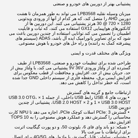
پشتیبانی بهتر از دوربین های خودرو و صنعتی
میزبان وسیله نقلیه LPB3568 می تواند به طور همزمان تا هشت
دوربین AHD را متصل کند، که هر کدام از آنها از ورودی ویدئویی
1280 × 720 @ 30 هرتز پشتیبانی می کنند. این دوربین ها از
کانکتورهای هواپیمایی GX12 استفاده می کنند، که ثبات و قابلیت
اطمینان را تضمین می کند.توانایی استفاده از چندین دوربین باعث می
شود که برای تصاویر پانورامیک ایده آل باشد، ADAS (سیستم های
پیشرفته کمک به راننده) و راه حل های خودرو با هوش مصنوعی.
ویژگی های مختلف قدرت و ایمنی
طراحی شده برای تنظیمات خودرو و صنعتی، LPB3568 از طیف
گسترده ای از ولتاژ ورودی 9V 36V پشتیبانی می کند، با ولتاژ بیش از
حد، جریان بیش از حد، افزایش و محافظت از قطب معکوس.برای
افزایش ایمنی برق، محفظه فلزی از سیستم داخلی GND جدا شده
است، که خطر تداخل را کاهش می دهد.
ارتباطات جامع و گزینه های گسترش
•
پورت های USB: 4 رابط USB داخلی، از جمله 1 × USB 3.0 OTG،
1 × USB 3.0 HOST و 2 × USB 2.0 HOST، پشتیبانی از چندین
دوربین USB.
•
گسترش PCIe: 3 اسلات کوچک PCIe، اجازه می دهد تا NPU کارت
محاسباتی را گسترش دهد و عملکرد هوش مصنوعی را به 10 TOPS
افزایش دهد.
•
شبکه: دو باند وای فای 6، بلوتوث 50، و دو پورت گیگابیت اترنت
برای ارتباطات با سرعت بالا
•
پشتیبانی سلولی: قابل گسترش با ماژول های 4G/5G برای اتصال