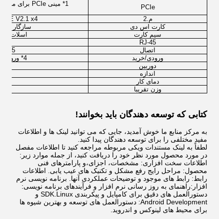
1* مینی PCIe برای ماژول های 2G/3G/4G/5G LTE، 2* مینی PCIe برای هوش مصنوعی
PCIe
م.2
 (M-KEY) PCIE V2.1 x4
کارت اس دی
سازگار با پروتکل SDIO 3.0، پشتیبانی از
سیم کارت
اسلات سیم کارت
RJ-45
اتصال
RS485
ورودی/خرید
4* ورودی آنالوگ3.3V/2A، 5V/2A، 12V/2A ولتاژ خروجی
دوربین
پ
اندازه
دمای کار
وزن تقریبا
کتابی که توسعه دهندگان باید بخوانند!
به مرکز منابع ما خوش آمدید، جایی که می توانید لینک ها و اطلاعات
مفید مختلفی را برای توسعه دهندگان پیدا کنید.
لطفاً به لینک مستندات ویکی مربوطه مراجعه کنید تا اطلاعات مفصل
در مورد محصول مورد نظر خود را دریافت کنید، از جمله موارد زیر:
اطلاعات سخت افزاری: مشخصات، اجزای،و پارامترهای فنی
محصول: مراحل رایج رفع مشکل و تکنیک های عیب یابی. اطلاعات
رابط: رابط های موجود و توضیحات عملکردی آنها. برنامه نویسی نرم
افزار:راهنمای به روز رسانی نرم افزار و فرآیندهای برنامه نویسی:
دستورالعمل های دقیق برای کامپایل و پیکربندی SDK.Linux و
Android Development: دستورالعمل های توسعه و بهترین شیوه ها
برای محیط های لینوکس و اندروید.