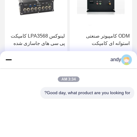
ODM کامپیوتر صنعتی
لینوکس LPA3568 کامپکت
استوانه ای کامپکت
پی سی های جاسازی شده
Box RK3568 Fanless
RK3399pro
Computer 16GB
بهترین قیمت رو بدست بیار
بهترین قیمت رو بدست بیار
andy
3:34 AM
Good day, what product are you looking for?
SHANGHAI NEARDI TECHNOLOGY CO.,
LTD.
sales@neardi.com