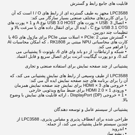
قابلیت های جامع رابط و گسترش
LPC3588 مجهز به طیف گسترده ای از رابط های I / O است که آن
را برای کاربردهای مختلف صنعتی بسیار سازگار می کند:
•
اتصال USB: 3 × پورت های USB 3.0 HOST نوع A و 1 × پورت های
USB 3.1 OTG نوع C ، ایده آل برای انتقال داده های با سرعت بالا و
تنظیمات چند دوربین.
•
گسترش مینی PCIe: 2 × اسلات مینی PCIe برای ماژول های 4G یا
کارت های محاسباتی NPU مبتنی بر RK1808 ، که امکان محاسبات AI
را فراهم می کند.
•
شبکه و ارتباطات: از دو باند وای فای 6، بلوتوث 5 پشتیبانی می
کند.0، و دو پورت گیگابیت اترنت برای اتصال سریع و قابل اعتماد.
پشتیبانی از چند صفحه نمایش برای استفاده صنعتی و تجاری
LPC3588 از طیف وسیعی از رابط های نمایش پشتیبانی می کند، که
آن را برای برنامه های چند صفحه نمایش ایده آل می کند:
•
خروجی های 3 × HDMI برای نمایش چند صفحه نمایش همزمان
•
ورودی 1 × HDMI 2.0 برای ضبط منابع ویدئویی خارجی
•
1 × خروجی DisplayPort (DP) ، ارائه قابلیت های نمایش با وضوح
بالا.
پشتیبانی از سیستم عامل و توسعه دهندگان
طراحی شده برای انعطاف پذیری و مقیاس پذیری، LPC3588 از
چندین سیستم عامل پشتیبانی می کند، از جمله:
•
اندروید
•
ریشه ساز