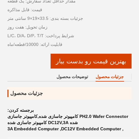
مقدار حداقل تعداد سفارش: یک قطعه
قیمت: قابل مذاکره
جزئیات بسته بندی: 33.5×19×9 سانتی متر
زمان تحویل: هفت روز
شرایط پرداخت: L/C، D/A، D/P، T/T
قابلیت ارائه: 10000/قطعه/ماه
بهترین قیمت رو بدست بیار
جزئیات محصول
توضیحات محصول
جزئیات محصول
برجسته کردن:
PH2.0 Wafer Connector کامپیوتر جاسازی شده,کامپیوتر جاسازی
شده DC12V,3A کامپیوتر جاسازی شده
3A Embedded Computer
,
DC12V Embedded Computer
,