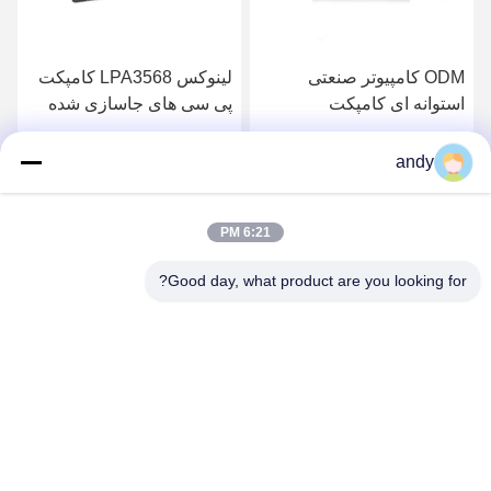
ODM کامپیوتر صنعتی
لینوکس LPA3568 کامپکت
استوانه ای کامپکت
پی سی های جاسازی شده
Box RK3568 Fanless
RK3399pro
Computer 16GB
بهترین قیمت رو بدست بیار
بهترین قیمت رو بدست بیار
andy
6:21 PM
Good day, what product are you looking for?
SHANGHAI NEARDI TECHNOLOGY CO.,
LTD.
sales@neardi.com
86-021-20952021