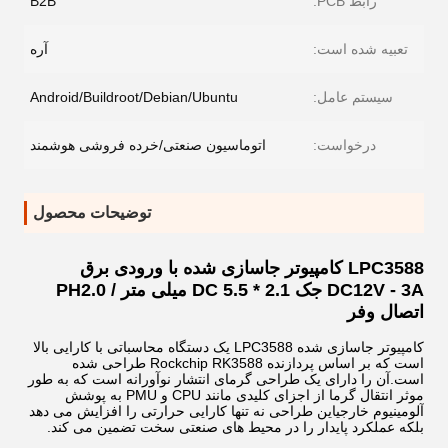
رابط PCB:
B2B
تعبیه شده است:
آره
سیستم عامل:
Android/Buildroot/Debian/Ubuntu
درخواست:
اتوماسیون صنعتی/خرده فروشی هوشمند
توضیحات محصول
LPC3588 کامپیوتر جاسازی شده با ورودی برق
DC12V - 3A جک DC 5.5 * 2.1 میلی متر / PH2.0
اتصال وفر
کامپیوتر جاسازی شده LPC3588 یک دستگاه محاسباتی با کارایی بالا
است که بر اساس پردازنده Rockchip RK3588 طراحی شده
است.آن را دارای یک طراحی گرمای انتشار نوآورانه است که به طور
موثر انتقال گرما از اجزای کلیدی مانند CPU و PMU به پوشش
آلومینیوم خارجیاین طراحی نه تنها کارایی حرارتی را افزایش می دهد
بلکه عملکرد پایدار را در محیط های صنعتی سخت تضمین می کند.