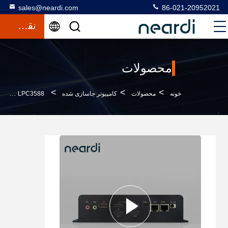
sales@neardi.com
86-021-20952021
نقل قول
محصولات
>
>
>
خونه
محصولات
کامپیوتر جاسازی شده
LPC3588 کامپیوتر جاسازی شده با ورودی برق DC12V - 3A جک DC 5.5 * 2.1 میلی متر / PH2.0 اتصال وفر