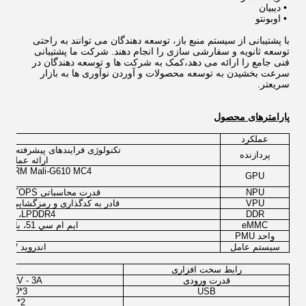
•
دیبیان
•
اوبونتو
با پشتیبانی از سیستم منبع باز، توسعه دهندگان می توانند به راحتی
توسعه ثانویه و سفارشی سازی را انجام دهند. شرکت ما پشتیبانی
فنی جامع را ارائه می دهد،کمک به شرکت ها و توسعه دهندگان در
سرعت بخشیدن به توسعه محصولات و آوردن نوآوری ها به بازار
سریعتر.
پارامترهای محصول
عملکرد
تکنولوژی فرایندهای پیشرفته 8nm با معماری 64-bit 8-core (4A76 + 4A55) ،
پردازنده
ارائه عملکرد 
GPU ARM Mali-G610 MC4، با شتاب گرافیک 2D ا
GPU
NPU
قدرت محاسباتی 6TOPS برای وظایف مربوط به هوش مصنوعی.
VPU
قادر به کدگذاری و رمزگشایی ویدیو 8K و همچنین خروجی صفحه نم
DDR
LPDDR4، با گزینه های 4GB/8GB/16GB
eMMC
ايم ام سي 51، با گزینه های 32GB / 64GB / 128GB.
واحد PMU
سیستم عامل
اندروید / Buildroot / دیبیان / اوبونتو
رابط سخت افزاری
قدرت ورودی
DC12V - 3A (DC Jack 5.5*2.1mm / PH2.0 وافر کنتا
USB
3*USB3.0 نوع A HOST + 1*USB3.1 نوع C OTG
2* نوع A HDMI 2.1 تا 8K@60fps یا 4K@120fps