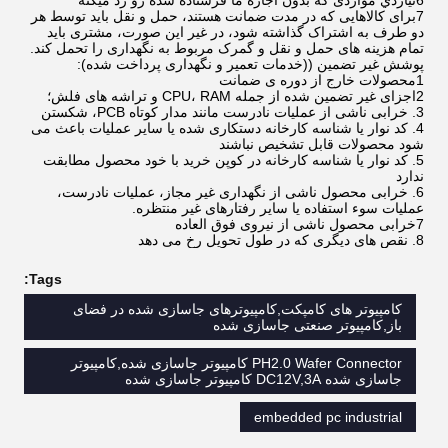
6نياردي مواردی که بدون اجازه ما فرستاده شده رو رد ميکنه
7برای کالاهایی که در مدت ضمانت هستند، حمل و نقل باید توسط هر
دو طرف به اشتراک گذاشته شود، در غیر این صورت، مشتری باید
تمام هزینه های حمل و نقل و گمرک مربوط به نگهداری را تحمل کند.
پوشش غیر تضمین ((خدمات تعمیر و نگهداری پرداخت شده):
1محصولات خارج از دوره ی ضمانت
2اجزای غیر تضمین شده از جمله CPU، RAM و تراشه های فلش؛
3. خرابی ناشی از عملیات نادرست مانند مدار کوتاه PCB، شکستن
4. کد نوار یا شناسه کارخانه دستکاری شده یا سایر عملیات باعث می
شود محصولات قابل تشخیص نباشند
5. کد نوار یا شناسه کارخانه در کوپن خرید با خود محصول مطابقت
ندارد
6. خرابی محصول ناشی از نگهداری غیر مجاز، عملیات نادرست،
عملیات سوء استفاده یا سایر رفتارهای غیر منتظره.
7خرابی محصول ناشی از نیروی فوق العاده
8. نقص های دیگری که در طول تحویل رخ می دهد
Tags:
کامپیوتر های کامپکت,کامپیوترهای جاسازی شده در فضای
باز,کامپیوتر صنعتی جاسازی شده
PH2.0 Wafer Connector کامپیوتر جاسازی شده,کامپیوتر
جاسازی شده DC12V,3A کامپیوتر جاسازی شده
embedded pc industrial