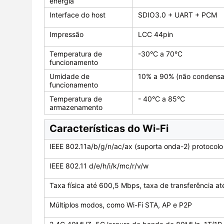
energia
Interface do host
SDIO3.0 + UART + PCM
Impressão
LCC 44pin
Temperatura de
-30°C a 70°C
funcionamento
Umidade de
10% a 90% (não condens
funcionamento
Temperatura de
- 40°C a 85°C
armazenamento
Características do Wi-Fi
IEEE 802.11a/b/g/n/ac/ax (suporta onda-2) protocol
IEEE 802.11 d/e/h/i/k/mc/r/v/w
Taxa física até 600,5 Mbps, taxa de transferência a
Múltiplos modos, como Wi-Fi STA, AP e P2P