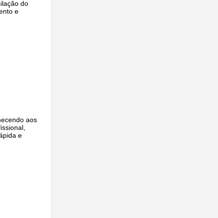
ilação do
ento e
rnecendo aos
issional,
rápida e