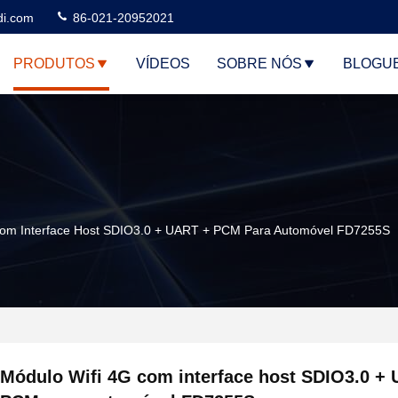
di.com
86-021-20952021
PRODUTOS
VÍDEOS
SOBRE NÓS
BLOGU
Com Interface Host SDIO3.0 + UART + PCM Para Automóvel FD7255S
Módulo Wifi 4G com interface host SDIO3.0 +