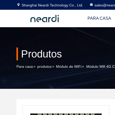
Shanghai Neardi Technology Co., Ltd.
sales@near
PARA CASA
Produtos
Para casa
>
produtos
>
Módulo de WiFi
>
Módulo Wifi 4G 