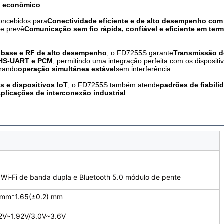
0 econômico
oncebidos para
Conectividade eficiente e de alto desempenho com
ue prevê
Comunicação sem fio rápida, confiável e eficiente em ter
 base e RF de alto desempenho
, o FD7255S garante
Transmissão d
s HS-UART e PCM
, permitindo uma integração perfeita com os dispositi
urando
operação simultânea estável
sem interferência.
ts e dispositivos IoT
, o FD7255S também atende
padrões de fiabili
plicações de interconexão industrial
.
 Wi-Fi de banda dupla e Bluetooth 5.0 módulo de pente
) mm*1.65(±0.2) mm
2V~1.92V/3.0V~3.6V