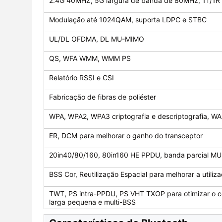
2.4G 40MHZ, 5G largura de banda de 80MHz, 1T/1R
Modulação até 1024QAM, suporta LDPC e STBC
UL/DL OFDMA, DL MU-MIMO
QS, WFA WMM, WMM PS
Relatório RSSI e CSI
Fabricação de fibras de poliéster
WPA, WPA2, WPA3 criptografia e descriptografia, W
ER, DCM para melhorar o ganho do transceptor
20in40/80/160, 80in160 HE PPDU, banda parcial MU M
BSS Cor, Reutilização Espacial para melhorar a utiliz
TWT, PS intra-PPDU, PS VHT TXOP para otimizar o 
larga pequena e multi-BSS