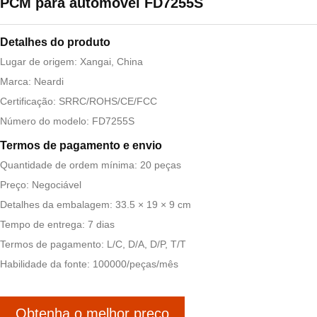
PCM para automóvel FD7255S
Detalhes do produto
Lugar de origem: Xangai, China
Marca: Neardi
Certificação: SRRC/ROHS/CE/FCC
Número do modelo: FD7255S
Termos de pagamento e envio
Quantidade de ordem mínima: 20 peças
Preço: Negociável
Detalhes da embalagem: 33.5 × 19 × 9 cm
Tempo de entrega: 7 dias
Termos de pagamento: L/C, D/A, D/P, T/T
Habilidade da fonte: 100000/peças/mês
Obtenha o melhor preço