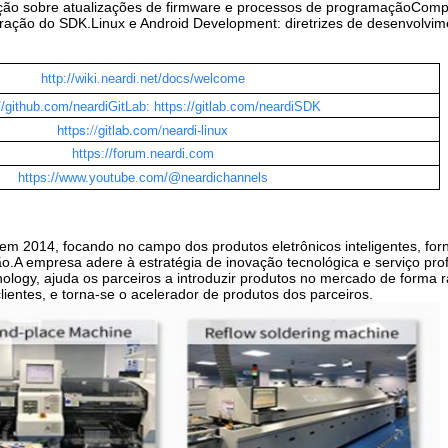
ação sobre atualizações de firmware e processos de programaçãoComp
ração do SDK.Linux e Android Development: diretrizes de desenvolvim
http://wiki.neardi.net/docs/welcome
//github.com/neardiGitLab:
https://gitlab.com/neardiSDK
https://gitlab.com/neardi-linux
https://forum.neardi.com
https://www.youtube.com/@neardichannels
a em 2014, focando no campo dos produtos eletrônicos inteligentes, fo
o.A empresa adere à estratégia de inovação tecnológica e serviço prof
hnology, ajuda os parceiros a introduzir produtos no mercado de forma 
ientes, e torna-se o acelerador de produtos dos parceiros.