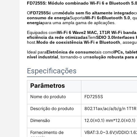
FD7255S: Módulo combinado Wi-Fi 6 e Bluetooth 5.
O
FD7255S
é um
módulo sem fio altamente integrado
c
consumo de energia
Suporta
Wi-Fi 6
e
Bluetooth 5.0
, q
energia
para uma ampla gama de aplicações.
Equipados com
Wi-Fi 6 Wave2 MAC, 1T1R Wi-Fi banda
eficiência da rede otimizadas
Tem
SDIO 3.0Interface
host.
Modo de coexistência Wi-Fi e Bluetooth
, asseg
Ideal para
Eletrónica de consumo
tais como
IPCs, table
nível industrial
, tornando-o um
solução robusta para a
Especificações
Parâmetros
Nome do produto
FD7255S
Descrição do produto
802.11ax/ac/a/b/g/n 1T1R
Dimensão
12.0(±0.1) mm*12.0(±0.1
Fornecimento de
VBAT:3.0~3.6V;VDDIO:1.6