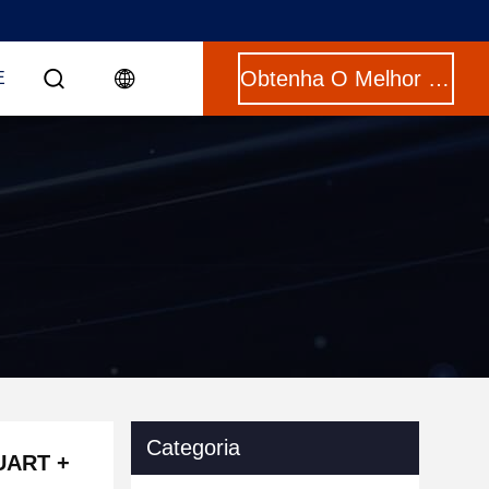
Obtenha O Melhor Preço
E
Categoria
 UART +