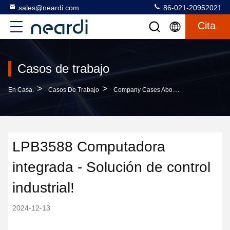
sales@neardi.com
86-021-20952021
Cita
Casos de trabajo
>
>
En Casa.
Casos De Trabajo
Company Cases About LPB3588 Computadora Integrada - Solución De Control Industrial!
LPB3588 Computadora
integrada - Solución de control
industrial!
2024-12-13