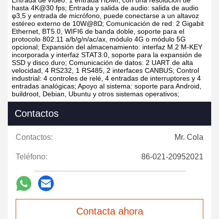
Entrada de vídeo: 1 entrada HDMI, con una resolución de
hasta 4K@30 fps;
Entrada y salida de audio: salida de audio
φ3,5 y entrada de micrófono, puede conectarse a un altavoz
estéreo externo de 10W@8Ω;
Comunicación de red: 2 Gigabit
Ethernet, BT5.0, WIFI6 de banda doble, soporte para el
protocolo 802.11 a/b/g/n/ac/ax, módulo 4G o módulo 5G
opcional;
Expansión del almacenamiento: interfaz M.2 M-KEY
incorporada y interfaz STAT3.0, soporte para la expansión de
SSD y disco duro;
Comunicación de datos: 2 UART de alta
velocidad, 4 RS232, 1 RS485, 2 interfaces CANBUS;
Control
industrial: 4 controles de relé, 4 entradas de interruptores y 4
entradas analógicas;
Apoyo al sistema: soporte para Android,
buildroot, Debian, Ubuntu y otros sistemas operativos;
Contactos
Contactos:
Mr. Cola
Teléfono:
86-021-20952021
Contacta ahora