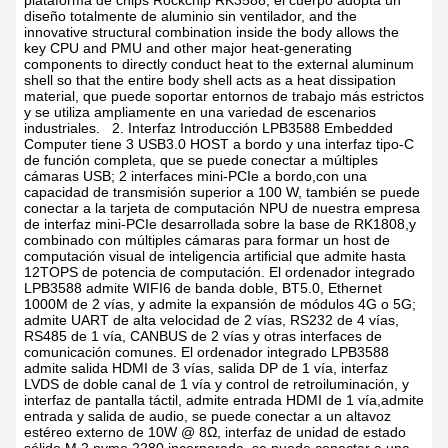
plataforma de chips Rockchip RK3588; el cuerpo adopta un
diseño totalmente de aluminio sin ventilador, and the
innovative structural combination inside the body allows the
key CPU and PMU and other major heat-generating
components to directly conduct heat to the external aluminum
shell so that the entire body shell acts as a heat dissipation
material, que puede soportar entornos de trabajo más estrictos
y se utiliza ampliamente en una variedad de escenarios
industriales.
2. Interfaz Introducción
LPB3588 Embedded
Computer tiene 3 USB3.0 HOST a bordo y una interfaz tipo-C
de función completa, que se puede conectar a múltiples
cámaras USB; 2 interfaces mini-PCIe a bordo,con una
capacidad de transmisión superior a 100 W, también se puede
conectar a la tarjeta de computación NPU de nuestra empresa
de interfaz mini-PCIe desarrollada sobre la base de RK1808,y
combinado con múltiples cámaras para formar un host de
computación visual de inteligencia artificial que admite hasta
12TOPS de potencia de computación.
El ordenador integrado
LPB3588 admite WIFI6 de banda doble, BT5.0, Ethernet
1000M de 2 vías, y admite la expansión de módulos 4G o 5G;
admite UART de alta velocidad de 2 vías, RS232 de 4 vías,
RS485 de 1 vía, CANBUS de 2 vías y otras interfaces de
comunicación comunes.
El ordenador integrado LPB3588
admite salida HDMI de 3 vías, salida DP de 1 vía, interfaz
LVDS de doble canal de 1 vía y control de retroiluminación, y
interfaz de pantalla táctil, admite entrada HDMI de 1 vía,admite
entrada y salida de audio, se puede conectar a un altavoz
estéreo externo de 10W @ 8Ω, interfaz de unidad de estado