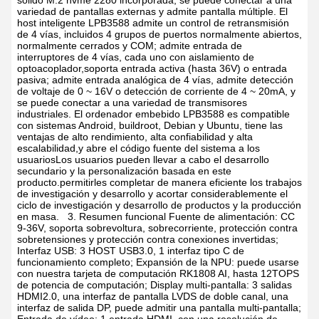
sólido M.2 nvme 2280 incorporada, se puede conectar a una
variedad de pantallas externas y admite pantalla múltiple.
El
host inteligente LPB3588 admite un control de retransmisión
de 4 vías, incluidos 4 grupos de puertos normalmente abiertos,
normalmente cerrados y COM; admite entrada de
interruptores de 4 vías, cada uno con aislamiento de
optoacoplador,soporta entrada activa (hasta 36V) o entrada
pasiva; admite entrada analógica de 4 vías, admite detección
de voltaje de 0 ~ 16V o detección de corriente de 4 ~ 20mA, y
se puede conectar a una variedad de transmisores
industriales.
El ordenador embebido LPB3588 es compatible
con sistemas Android, buildroot, Debian y Ubuntu, tiene las
ventajas de alto rendimiento, alta confiabilidad y alta
escalabilidad,y abre el código fuente del sistema a los
usuariosLos usuarios pueden llevar a cabo el desarrollo
secundario y la personalización basada en este
producto.permitirles completar de manera eficiente los trabajos
de investigación y desarrollo y acortar considerablemente el
ciclo de investigación y desarrollo de productos y la producción
en masa.
3. Resumen funcional
Fuente de alimentación: CC
9-36V, soporta sobrevoltura, sobrecorriente, protección contra
sobretensiones y protección contra conexiones invertidas;
Interfaz USB: 3 HOST USB3.0, 1 interfaz tipo C de
funcionamiento completo;
Expansión de la NPU: puede usarse
con nuestra tarjeta de computación RK1808 AI, hasta 12TOPS
de potencia de computación;
Display multi-pantalla: 3 salidas
HDMI2.0, una interfaz de pantalla LVDS de doble canal, una
interfaz de salida DP, puede admitir una pantalla multi-pantalla;