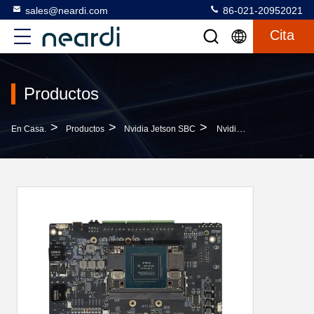
sales@neardi.com
86-021-20952021
Cita
Productos
>
>
>
En Casa.
Productos
Nvidia Jetson SBC
Nvidia Jetson SBC LKD Orin Nano Computadora De Placa Única Con NPU Orin Nano 8GB 40TOPS Orin Nano 4GB 20TOPS