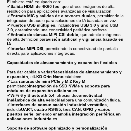
El tablero está equipado con:
✔
Salida HDMI de 4K60 fps
, que ofrece imágenes de alta
resolución para aplicaciones avanzadas de visualización.
✔
Entrada MIC y salidas de altavoces duales
, permitiendo la
integración de audio para soluciones de IA basadas en voz.
✔
Puertos USB múltiples
, incluido
tres USB 3.0 y uno USB
2.0
, garantizando una conectividad periférica perfecta.
✔
Entrada de cámara MIPI-CSI doble
, que admite imágenes
de alta definición para
visión artificial y vigilancia basada en
IA
.
✔
Interfaz MIPI-DSI
, permitiendo la conectividad de pantalla
directa para aplicaciones integradas.
Capacidades de almacenamiento y expansión flexibles
Para dar cabida a varias
Necesidades de almacenamiento y
expansión
, el
LKD Orin Nano
establece:
✔
Las ranuras de mini PCIe y M.2 Key M
,
permitiendo
Integración de SSD NVMe y soporte para
módulos de expansión adicionales
.
✔
WiFi 6 y Bluetooth 5.4
, ofreciendo
conectividad
inalámbrica de alta velocidad
para una comunicación fluida.
✔
Interfaces de comunicación industrial versátiles
,
incluido
UART, cuatro RS485, tres CAN, GPIO y varios
puertos serie
, teniendo en
amplia integración periférica en
aplicaciones industriales
.
Soporte de software optimizado y personalización