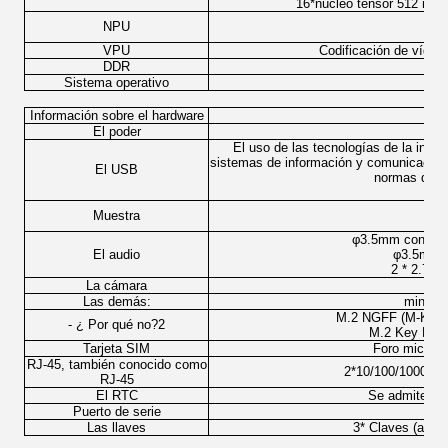
16*núcleo tensor 512 nú
NPU
VPU
Codificación de vídeo
DDR
Sistema operativo
Información sobre el hardware
El poder
El uso de las tecnologías de la info
sistemas de información y comunicacione
El USB
normas de s
Muestra
φ3.5mm conector
El audio
φ3.5mm m
2 * 2.7W 
La cámara
Las demás:
mini P
M.2 NGFF (M-KEY)
- ¿ Por qué no?2
M.2 Key M-K
Tarjeta SIM
Foro micro s
RJ-45, también conocido como
2*10/100/1000-Mb
RJ-45
El RTC
Se admite el
Puerto de serie
Las llaves
3* Claves (alime