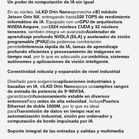
Un poder de computación de IA sin igual
En su núcleo, la
LKD Orin Nano
aprovecha el
El módulo
Jetson Orin NX
, entregando hasta
100 TOPS de rendimiento
informático de IA
. Equipado con un
GPU de arquitectura
NVIDIA Ampere
, con
1024 núcleos CUDA y 32 núcleos
tensores
, también integra un avanzado
Acelerador de
aprendizaje profundo NVDLA (DLA) y acelerador de visión
programable (PVA)
Esta poderosa combinación
permite
Inferencia rápida de IA, tareas de aprendizaje
profundo eficientes y procesamiento de imágenes en
tiempo real
, por lo que es adecuado para
robótica, sistemas
autónomos y aplicaciones de visión inteligente
.
Conectividad robusta y expansión de nivel industrial
Diseñado para exigencias
aplicaciones industriales y
basadas en IA
, el
LKD Orin Nano
apoya una
amplios rangos
de entrada de potencia de 9~90V/3A
,
garantizando
funcionamiento estable en diversos
entornos
Para.
redes de alta velocidad
, incluye
Puertos
Ethernet de doble 1000M
, por lo que es ideal
para
Transmisión de datos en tiempo real en
automatización industrial, visión por ordenador y
computación de borde impulsada por IA
.
Soporte integral de las entradas y salidas y multimedia