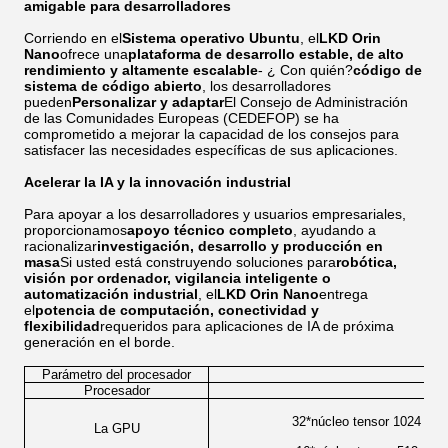
amigable para desarrolladores
Corriendo en el
Sistema operativo Ubuntu
, el
LKD Orin
Nano
ofrece una
plataforma de desarrollo estable, de alto
rendimiento y altamente escalable
- ¿ Con quién?
código de
sistema de código abierto
, los desarrolladores
pueden
Personalizar y adaptar
El Consejo de Administración
de las Comunidades Europeas (CEDEFOP) se ha
comprometido a mejorar la capacidad de los consejos para
satisfacer las necesidades específicas de sus aplicaciones.
Acelerar la IA y la innovación industrial
Para apoyar a los desarrolladores y usuarios empresariales,
proporcionamos
apoyo técnico completo
, ayudando a
racionalizar
investigación, desarrollo y producción en
masa
Si usted está construyendo soluciones para
robótica,
visión por ordenador, vigilancia inteligente o
automatización industrial
, el
LKD Orin Nano
entrega
el
potencia de computación, conectividad y
flexibilidad
requeridos para aplicaciones de IA de próxima
generación en el borde.
Parámetro del procesador
Procesador
J
32*núcleo tensor 1024 nú
La GPU