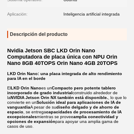
Aplicación:
Inteligencia artificial integrada
Descripción del producto
Nvidia Jetson SBC LKD Orin Nano
Computadora de placa única con NPU Orin
Nano 8GB 40TOPS Orin Nano 4GB 20TOPS
LKD Orin Nano: una placa integrada de alto rendimiento
para IA en el borde
El
LKD Orin Nano
es un
Compacto pero potente tablero
incorporado de grado industrial
construido alrededor de
la
NVIDIA Jetson Orin NX también está disponible.
, lo que lo
convierte en un
Solución ideal para aplicaciones de IA de
vanguardia
A pesar de su
diseño delgado y de ahorro de
espacio
, se entrega
capacidades de procesamiento de IA
excepcionales
mientras se provee
amplia conectividad y
opciones de expansión
para apoyar una amplia gama de
casos de uso.