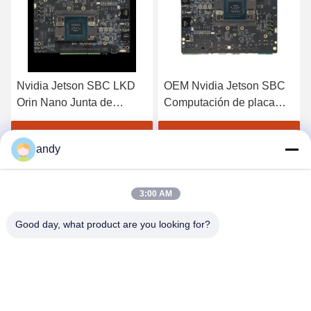
OEM Nvidia Jetson SBC
MIPI CSI Ubuntu LKD
Computación de placa
Orin NX Jetson Nano
única Orin Nano 8GB
SBC Orin Computadora
78
4GB40TOPS 20TOPS
de una sola placa
o
Obtenga el mejor precio
Obtenga el mejor precio
andy
3:00 AM
Good day, what product are you looking for?
SHANGHAI NEARDI TECHNOLOGY CO.,
LTD.
sales@neardi.com