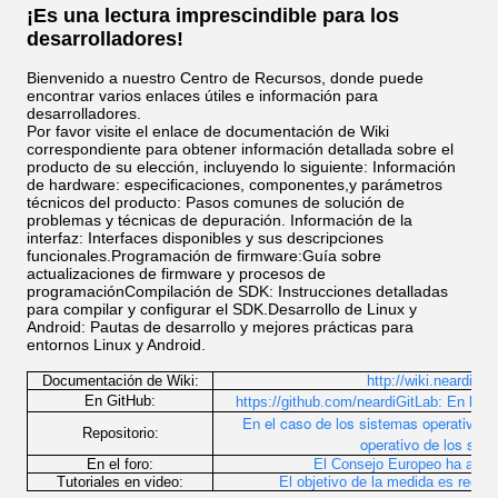
¡Es una lectura imprescindible para los
desarrolladores!
Bienvenido a nuestro Centro de Recursos, donde puede
encontrar varios enlaces útiles e información para
desarrolladores.
Por favor visite el enlace de documentación de Wiki
correspondiente para obtener información detallada sobre el
producto de su elección, incluyendo lo siguiente: Información
de hardware: especificaciones, componentes,y parámetros
técnicos del producto: Pasos comunes de solución de
problemas y técnicas de depuración. Información de la
interfaz: Interfaces disponibles y sus descripciones
funcionales.Programación de firmware:Guía sobre
actualizaciones de firmware y procesos de
programaciónCompilación de SDK: Instrucciones detalladas
para compilar y configurar el SDK.Desarrollo de Linux y
Android: Pautas de desarrollo y mejores prácticas para
entornos Linux y Android.
Documentación de Wiki:
http://wiki.neardi.n
En GitHub:
https://github.com/neardiGitLab:
En la p
En el caso de los sistemas operativos, 
Repositorio:
operativo de los sist
En el foro:
El Consejo Europeo ha aprob
Tutoriales en video:
El objetivo de la medida es reduci