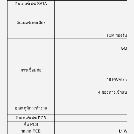
อินเตอร์เฟซ SATA
อินเตอร์เฟซเสียง
I2S
TDM รองรับสูงส
ส
GMAC 1
เ
การเชื่อมต่อ
16 PWM บนชิป 
4 ช่องทางเข้าแบบเด
เ
อุณหภูมิการทํางาน
เก
อินเตอร์เฟซ PCB
ชั้น PCB
ขนาด PCB
L* W * 