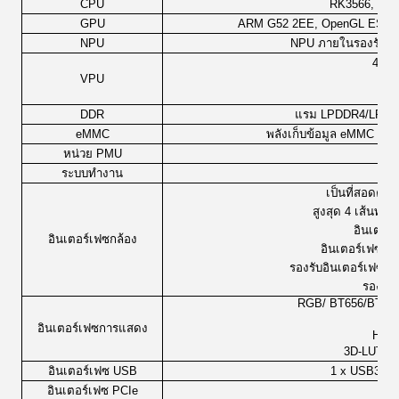
CPU
RK3566, กระบ
GPU
ARM G52 2EE, OpenGL ES 1.1/2
NPU
NPU ภายในรองรับกา
4KP6
VPU
10
DDR
แรม LPDDR4/LPDDR
eMMC
พลังเก็บข้อมูล eMMC 5.1
หน่วย PMU
ระบบทํางาน
And
เป็นที่สอดคล้
สูงสุด 4 เส้นทาง
อินเตอร์
อินเตอร์เฟซกล้อง
อินเตอร์เฟซสอง
รองรับอินเตอร์เฟซ DV
รองรับ
RGB/ BT656/BT112
อินเตอร์เฟซการแสดง
HDR
3D-LUT/P
อินเตอร์เฟซ USB
1 x USB3.0 
อินเตอร์เฟซ PCIe