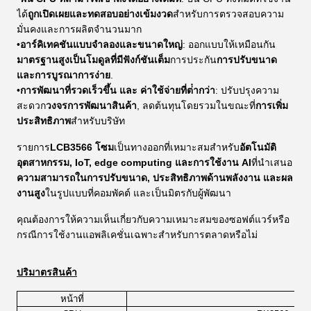
ได้
ถูกเปิดเผยและทดสอบอย่างเข้มงวด
สําหรับการตรวจสอบความ
มั่นคงและการผลิตจํานวนมาก
•
อาร์คิเทคชันแบบจําลองและขนาดใหญ่
: ออกแบบให้เหมือนกัน
มาตรฐานสูงเป็นโมดูลที่มีฟังก์ชันเต็ม
การประกัน
การปรับขนาด
และการบูรณาการง่าย
.
•
การพัฒนาที่รวดเร็วขึ้น และ ค่าใช้จ่ายที่ต่ํากว่า
: ปรับปรุงความ
สะดวก
วงจรการพัฒนาสินค้า
, ลดต้นทุนโดยรวมในขณะที่
การเพิ่ม
ประสิทธิภาพ
สําหรับบริษัท
รายการ
LCB3566 โซม
เป็นทางออกที่เหมาะสมสําหรับ
อัตโนมัติ
อุตสาหกรรม, IoT, edge computing และการใช้งาน AI
ที่นําเสนอ
ความสามารถในการปรับขนาด, ประสิทธิภาพด้านพลังงาน และผล
งานสูง
ในรูปแบบที่คอมพัคต์ และเป็นมิตรกับผู้พัฒนา
คุณต้องการให้ความเห็นเกี่ยวกับความเหมาะสมของซอฟต์แวร์หรือ
กรณีการใช้งานแอพลิเคชั่นเฉพาะสําหรับการตลาดหรือไม่
ปริมาตรสินค้า
หน้าที่