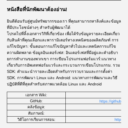
หนังสือที่นักพัฒนาต้องอ่าน!
ยินดีต้อนรับสู่ศูนย์ทรัพยากรของเรา ที่คุณสามารถหาลิงค์และข้อมูล
ที่มีประโยชน์ต่างๆ สําหรับผู้พัฒนาได้
โปรดไปที่ลิ้งเอกสารวิกิที่เกี่ยวข้อง เพื่อได้รับข้อมูลรายละเอียดเกี่ยว
กับสินค้าที่คุณเลือกและพารามิเตอร์ทางเทคนิคของผลิตภัณฑ์ การ
แก้ไขปัญหา: ขั้นตอนการแก้ไขปัญหาทั่วไปและเทคนิคการแก้ไข
ความผิดพลาด ข้อมูลอินเตอร์เฟส: อินเตอร์เฟสที่มีอยู่และคําอธิบา
ยการทํางานของพวกเขา การเขียนโปรแกรมฟอร์มแวร์:แนวทาง
เกี่ยวกับการอัพเดทฟอร์มแวร์และกระบวนการเขียนโปรแกรม. รวม
SDK: คําแนะนํารายละเอียดสําหรับการรวบรวมและการตั้งค่า
SDK. การพัฒนา Linux และ Android: แนวทางการพัฒนาและวิธี
ปฏิบัติที่ดีที่สุดสําหรับสภาพแวดล้อม Linux และ Android
เอกสาร Wiki:
http
GitHub:
https://github.co
h
คลังข้อมูล:
สัมภาษณ์:
วิดีโอการเรียนการสอน:
https:/