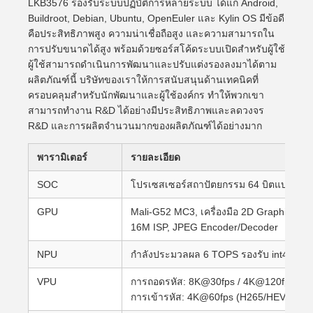
LKB3576 รองรับระบบปฏิบัติการหลายระบบ ได้แก่ Android,
Buildroot, Debian, Ubuntu, OpenEuler และ Kylin OS มีข้อดี
คือประสิทธิภาพสูง ความน่าเชื่อถือสูง และความสามารถใน
การปรับขนาดได้สูง พร้อมด้วยซอร์สโค้ดระบบเปิดสำหรับผู้ใช้
ผู้ใช้สามารถดำเนินการพัฒนาและปรับแต่งรองลงมาได้ตาม
ผลิตภัณฑ์นี้ บริษัทของเราให้การสนับสนุนด้านเทคนิคที่
ครอบคลุมสำหรับนักพัฒนาและผู้ใช้องค์กร ทำให้พวกเขา
สามารถทำงาน R&D ได้อย่างมีประสิทธิภาพและลดวงจร
R&D และการผลิตจำนวนมากของผลิตภัณฑ์ได้อย่างมาก
พารามิเตอร์
รายละเอียด
SOC
โปรเซสเซอร์สถาปัตยกรรม 64 บิตแบบ Octa
GPU
Mali-G52 MC3, เครื่องมือ 2D Graphics, R
16M ISP, JPEG Encoder/Decoder
NPU
กำลังประมวลผล 6 TOPS รองรับ int4/int8
VPU
การถอดรหัส: 8K@30fps / 4K@120fps (H2
การเข้ารหัส: 4K@60fps (H265/HEVC, H2