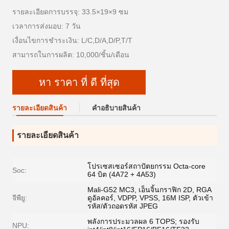
รายละเอียดการบรรจุ: 33.5×19×9 ซม
เวลาการส่งมอบ: 7 วัน
เงื่อนไขการชำระเงิน: L/C,D/A,D/P,T/T
สามารถในการผลิต: 10,000/ชิ้น/เดือน
หา ราคา ที่ ดี ที่สุด
รายละเอียดสินค้า
คําอธิบายสินค้า
รายละเอียดสินค้า
โปรเซสเซอร์สถาปัตยกรรม Octa-core
Soc:
64 บิต (4A72 + 4A53)
Mali-G52 MC3, เอ็นจิ้นกราฟิก 2D, RGA
จีพียู:
ดูอัลคอร์, VDPP, VPSS, 16M ISP, ตัวเข้า
รหัส/ตัวถอดรหัส JPEG
พลังการประมวลผล 6 TOPS; รองรับ
NPU: