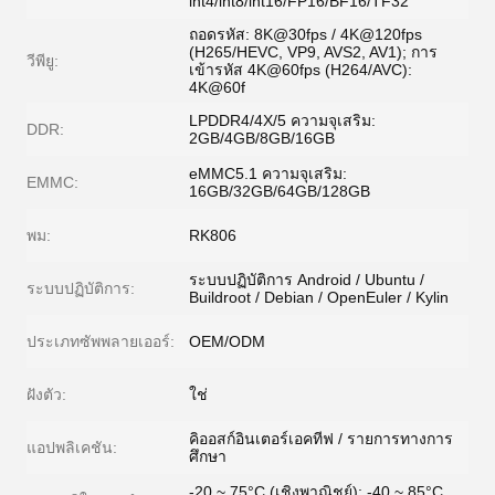
int4/int8/int16/FP16/BF16/TF32
ถอดรหัส: 8K@30fps / 4K@120fps
(H265/HEVC, VP9, ​​AVS2, AV1); การ
วีพียู:
เข้ารหัส 4K@60fps (H264/AVC):
4K@60f
LPDDR4/4X/5 ความจุเสริม:
DDR:
2GB/4GB/8GB/16GB
eMMC5.1 ความจุเสริม:
EMMC:
16GB/32GB/64GB/128GB
พม:
RK806
ระบบปฏิบัติการ Android / Ubuntu /
ระบบปฏิบัติการ:
Buildroot / Debian / OpenEuler / Kylin
ประเภทซัพพลายเออร์:
OEM/ODM
ฝังตัว:
ใช่
คิออสก์อินเตอร์เอคทีฟ / รายการทางการ
แอปพลิเคชัน:
ศึกษา
-20 ~ 75°C (เชิงพาณิชย์); -40 ~ 85°C