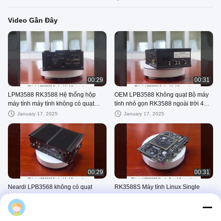
Video Gần Đây
00:29
00:31
LPM3588 RK3588 Hệ thống hộp
OEM LPB3588 Không quạt Bộ máy
máy tính máy tính không có quạt
tính nhỏ gọn RK3588 ngoài trời 4GB
được tùy chỉnh
8GB 16GB
January 17, 2025
January 17, 2025
00:29
00:31
Neardi LPB3568 không có quạt
RK3588S Máy tính Linux Single
Industrial Embedded Computer box
Board Windows Embedded SBC
With RK3568 Processor Bare Board
LKD3588S Với 4g LTE
andy
January 17, 2025
January 17, 2025