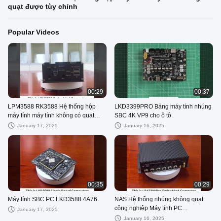
quạt được tùy chỉnh
Popular Videos
00:29
00:37
LPM3588 RK3588 Hệ thống hộp
LKD3399PRO Bảng máy tính nhúng
máy tính máy tính không có quạt
SBC 4K VP9 cho ô tô
được tùy chỉnh
January 17, 2025
January 16, 2025
00:35
00:29
Máy tính SBC PC LKD3588 4A76
NAS Hệ thống nhúng không quạt
công nghiệp Máy tính PC
January 17, 2025
LPA3399Pro RK3399pro
January 16, 2025