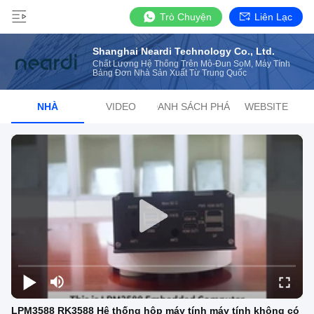
Trò Chuyện
Liên Lạc
Shanghai Neardi Technology Co., Ltd.
Chất Lượng Hệ Thống Trên Mô-Đun SoM, Máy Tính
Bảng Đơn Nhà Sản Xuất Từ Trung Quốc
NHÀ
VIDEO
DANH SÁCH PHÁT
WEBSITE
LPM3588 RK3588 Hệ thống hộp máy tính máy tính không có