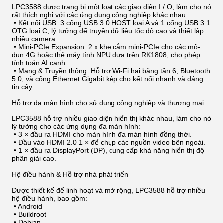
LPC3588 được trang bị một loạt các giao diện I / O, làm cho nó
rất thích nghi với các ứng dụng công nghiệp khác nhau:
•
Kết nối USB: 3 cổng USB 3.0 HOST loại A và 1 cổng USB 3.1
OTG loại C, lý tưởng để truyền dữ liệu tốc độ cao và thiết lập
nhiều camera.
•
Mini-PCIe Expansion: 2 x khe cắm mini-PCIe cho các mô-
đun 4G hoặc thẻ máy tính NPU dựa trên RK1808, cho phép
tính toán AI cạnh.
•
Mạng & Truyền thông: Hỗ trợ Wi-Fi hai băng tần 6, Bluetooth
5.0, và cổng Ethernet Gigabit kép cho kết nối nhanh và đáng
tin cậy.
Hỗ trợ đa màn hình cho sử dụng công nghiệp và thương mại
LPC3588 hỗ trợ nhiều giao diện hiển thị khác nhau, làm cho nó
lý tưởng cho các ứng dụng đa màn hình:
•
3 × đầu ra HDMI cho màn hình đa màn hình đồng thời.
•
Đầu vào HDMI 2.0 1 × để chụp các nguồn video bên ngoài.
•
1 × đầu ra DisplayPort (DP), cung cấp khả năng hiển thị độ
phân giải cao.
Hệ điều hành & Hỗ trợ nhà phát triển
Được thiết kế để linh hoạt và mở rộng, LPC3588 hỗ trợ nhiều
hệ điều hành, bao gồm:
•
Android
•
Buildroot
•
Debian