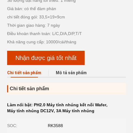
Số lượng đặt hàng tối thiểu: 1 miếng
Giá bán: có thể đàm phán
chi tiết đóng gói: 33,5×19×9cm
Thời gian giao hàng: 7 ngày
Điều khoản thanh toán: L/C,D/A,D/P,T/T
Khả năng cung cấp: 10000/cái/tháng
Nhận được giá tốt nhất
Chi tiết sản phẩm
Mô tả sản phẩm
Chi tiết sản phẩm
Làm nổi bật:
PH2.0 Máy tính nhúng kết nối Wafer
,
Máy tính nhúng DC12V
,
3A Máy tính nhúng
SOC:
RK3588