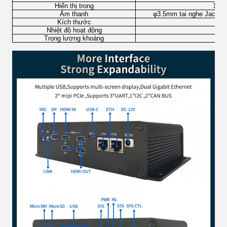
Hiển thị trong
1* H
Âm thanh
φ3.5mm tai nghe Jack vớ
Kích thước
Nhiệt độ hoạt động
Trọng lượng khoảng
64