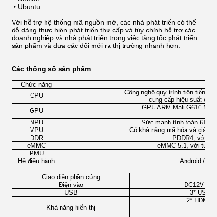
•
Ubuntu
Với hỗ trợ hệ thống mã nguồn mở, các nhà phát triển có thể
dễ dàng thực hiện phát triển thứ cấp và tùy chỉnh.hỗ trợ các
doanh nghiệp và nhà phát triển trong việc tăng tốc phát triển
sản phẩm và đưa các đổi mới ra thị trường nhanh hơn.
Các thông số sản phẩm
Chức năng
Công nghệ quy trình tiên tiến 8nm
CPU
cung cấp hiệu suất cao 
GPU ARM Mali-G610 MC4, 
GPU
NPU
Sức mạnh tính toán 6TOPS
VPU
Có khả năng mã hóa và giải m
DDR
LPDDR4, với tù
eMMC
eMMC 5.1, với tùy c
PMU
Hệ điều hành
Android / Bui
Giao diện phần cứng
Điện vào
DC12V - 3A 
USB
3* USB-T
2* HDMI 2
Khả năng hiển thị
1* 