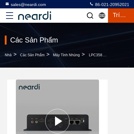
sales@neardi.com
86-021-20952021
Trích Dẫn
Các Sản Phẩm
>
>
>
Nhà
Các Sản Phẩm
Máy Tính Nhúng
LPC3588 Máy Tính Nhúng Với Đầu Vào Điện DC12V - 3A DC Jack 5.5 * 2.1 Mm / PH2.0 Bộ Kết Nối Wafer