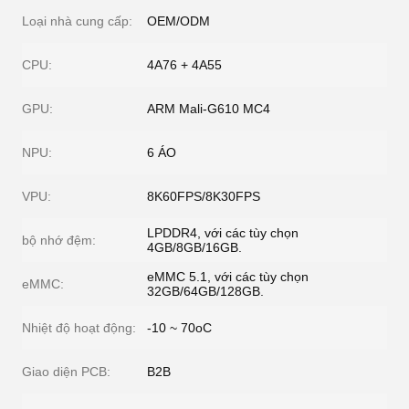
Loại nhà cung cấp:
OEM/ODM
CPU:
4A76 + 4A55
GPU:
ARM Mali-G610 MC4
NPU:
6 ÁO
VPU:
8K60FPS/8K30FPS
LPDDR4, với các tùy chọn
bộ nhớ đệm:
4GB/8GB/16GB.
eMMC 5.1, với các tùy chọn
eMMC:
32GB/64GB/128GB.
Nhiệt độ hoạt động:
-10 ~ 70oC
Giao diện PCB:
B2B