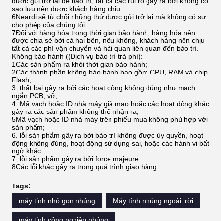
được gửi trở lại để bảo trì, tất cả các rủi ro gây ra bởi không có
sao lưu nên được khách hàng chịu.
6Neardi sẽ từ chối những thứ được gửi trở lại mà không có sự
cho phép của chúng tôi.
7Đối với hàng hóa trong thời gian bảo hành, hàng hóa nên
được chia sẻ bởi cả hai bên, nếu không, khách hàng nên chịu
tất cả các phí vận chuyển và hải quan liên quan đến bảo trì.
Không bảo hành ((Dịch vụ bảo trì trả phí):
1Các sản phẩm ra khỏi thời gian bảo hành;
2Các thành phần không bảo hành bao gồm CPU, RAM và chip
Flash;
3. thất bại gây ra bởi các hoạt động không đúng như mạch
ngắn PCB, vỡ;
4. Mã vạch hoặc ID nhà máy giả mạo hoặc các hoạt động khác
gây ra các sản phẩm không thể nhận ra;
5Mã vạch hoặc ID nhà máy trên phiếu mua không phù hợp với
sản phẩm;
6. lỗi sản phẩm gây ra bởi bảo trì không được ủy quyền, hoạt
động không đúng, hoạt động sử dụng sai, hoặc các hành vi bất
ngờ khác.
7. lỗi sản phẩm gây ra bởi force majeure.
8Các lỗi khác gây ra trong quá trình giao hàng.
Tags:
máy tính nhỏ gọn nhúng
Máy tính nhúng ngoài trời
máy tính công nghiệp nhúng