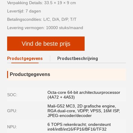
Verpakking Details: 33.5 × 19 × 9 cm
Levertijd: 7 dagen
Betalingscondities: L/C, D/A, D/P, T/T
Levering vermogen: 10000 stuks/maand
Vind de beste prijs
Productgegevens
Productbeschrijving
Productgegevens
Octa-core 64-bit architectuurprocessor
SOC:
(4A72 + 4A53)
Mali-G52 MC3, 2D grafische engine,
GPU:
RGA dual-core, VDPP, VPSS, 16M ISP,
JPEG-encoder/decoder
6 TOPS rekenkracht; ondersteunt
NPU:
int4/int8/int16/FP16/BF16/TF32