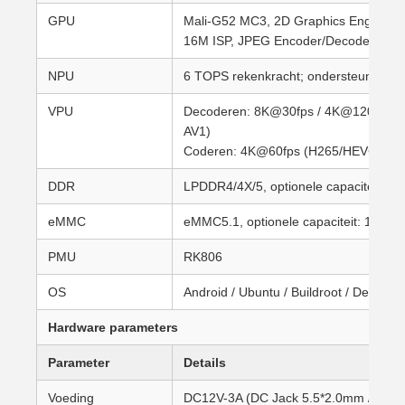
GPU
Mali-G52 MC3, 2D Graphics Engine, R
16M ISP, JPEG Encoder/Decoder
NPU
6 TOPS rekenkracht; ondersteunt int4
VPU
Decoderen: 8K@30fps / 4K@120fps (
AV1)
Coderen: 4K@60fps (H265/HEVC, H2
DDR
LPDDR4/4X/5, optionele capaciteit:
eMMC
eMMC5.1, optionele capaciteit: 16G
PMU
RK806
OS
Android / Ubuntu / Buildroot / Debian 
Hardware parameters
Parameter
Details
Voeding
DC12V-3A (DC Jack 5.5*2.0mm / PH2.0