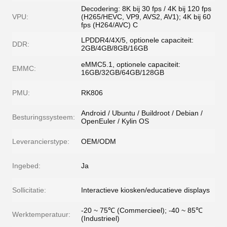
Decodering: 8K bij 30 fps / 4K bij 120 fps
VPU:
(H265/HEVC, VP9, ​​AVS2, AV1); 4K bij 60
fps (H264/AVC) C
LPDDR4/4X/5, optionele capaciteit:
DDR:
2GB/4GB/8GB/16GB
eMMC5.1, optionele capaciteit:
EMMC:
16GB/32GB/64GB/128GB
PMU:
RK806
Android / Ubuntu / Buildroot / Debian /
Besturingssysteem:
OpenEuler / Kylin OS
Leverancierstype:
OEM/ODM
Ingebed:
Ja
Sollicitatie:
Interactieve kiosken/educatieve displays
-20 ~ 75℃ (Commercieel); -40 ~ 85℃
Werktemperatuur:
(Industrieel)