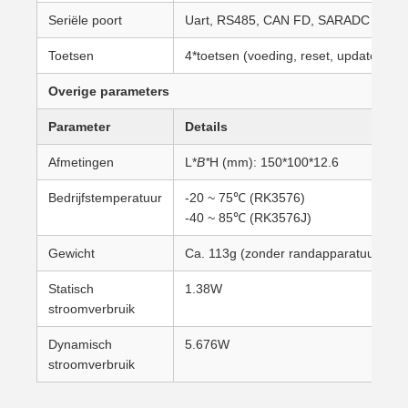
Seriële poort
Uart, RS485, CAN FD, SARADC
Toetsen
4*toetsen (voeding, reset, update, boo
Overige parameters
Parameter
Details
Afmetingen
L*
B*
H (mm): 150*100*12.6
Bedrijfstemperatuur
-20 ~ 75℃ (RK3576)
-40 ~ 85℃ (RK3576J)
Gewicht
Ca. 113g (zonder randapparatuur)
Statisch
1.38W
stroomverbruik
Dynamisch
5.676W
stroomverbruik