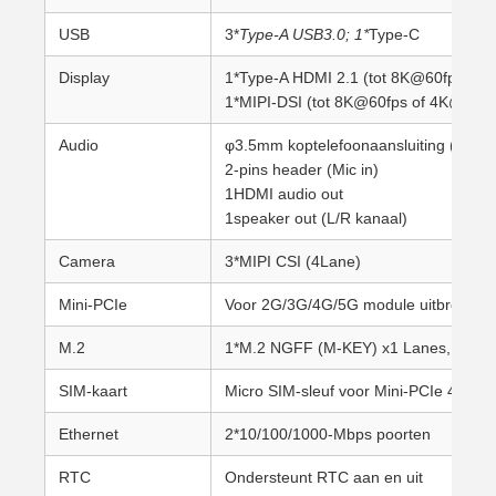
USB
3*
Type-A USB3.0; 1*
Type-C
Display
1*Type-A HDMI 2.1 (tot 8K@60fps of 
1*MIPI-DSI (tot 8K@60fps of 4K@120f
Audio
φ3.5mm koptelefoonaansluiting (L/R a
2-pins header (Mic in)
1HDMI audio out
1speaker out (L/R kanaal)
Camera
3*MIPI CSI (4Lane)
Mini-PCIe
Voor 2G/3G/4G/5G module uitbreiding
M.2
1*M.2 NGFF (M-KEY) x1 Lanes, onde
SIM-kaart
Micro SIM-sleuf voor Mini-PCIe 4G L
Ethernet
2*10/100/1000-Mbps poorten
RTC
Ondersteunt RTC aan en uit