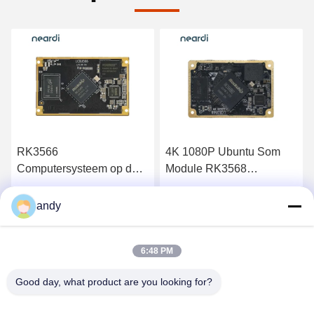
4K 1080P Ubuntu Som
OEM RK3588 Arm
Module RK3568
System On Module SoM
Computer On Modules
LCB3588 Linux Android
LCB3568 Arm Com
Vind de beste prijs
Vind de beste prijs
andy
6:48 PM
Good day, what product are you looking for?