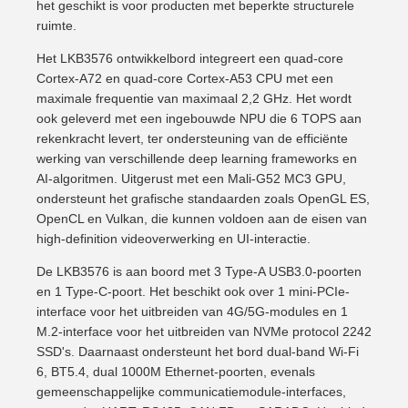
het geschikt is voor producten met beperkte structurele
ruimte.
Het LKB3576 ontwikkelbord integreert een quad-core
Cortex-A72 en quad-core Cortex-A53 CPU met een
maximale frequentie van maximaal 2,2 GHz. Het wordt
ook geleverd met een ingebouwde NPU die 6 TOPS aan
rekenkracht levert, ter ondersteuning van de efficiënte
werking van verschillende deep learning frameworks en
AI-algoritmen. Uitgerust met een Mali-G52 MC3 GPU,
ondersteunt het grafische standaarden zoals OpenGL ES,
OpenCL en Vulkan, die kunnen voldoen aan de eisen van
high-definition videoverwerking en UI-interactie.
De LKB3576 is aan boord met 3 Type-A USB3.0-poorten
en 1 Type-C-poort. Het beschikt ook over 1 mini-PCIe-
interface voor het uitbreiden van 4G/5G-modules en 1
M.2-interface voor het uitbreiden van NVMe protocol 2242
SSD's. Daarnaast ondersteunt het bord dual-band Wi-Fi
6, BT5.4, dual 1000M Ethernet-poorten, evenals
gemeenschappelijke communicatiemodule-interfaces,