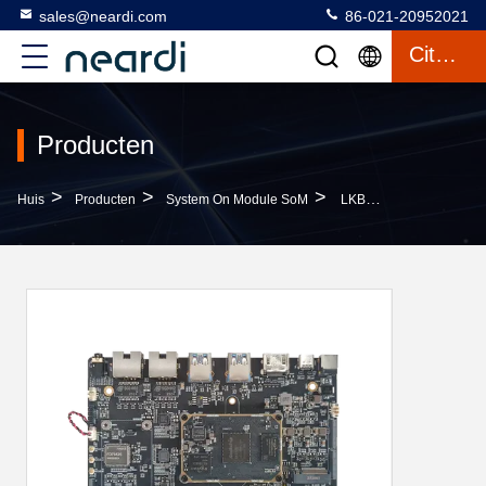
sales@neardi.com
86-021-20952021
Citaat
Producten
>
>
>
Huis
Producten
System On Module SoM
LKB3576