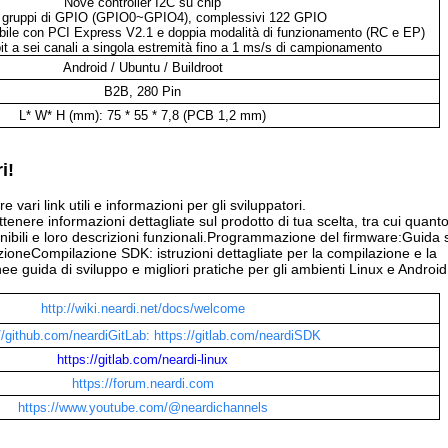
Nove controller I2C su chip
 gruppi di GPIO (GPIO0~GPIO4), complessivi 122 GPIO
bile con PCI Express V2.1 e doppia modalità di funzionamento (RC e EP)
 a sei canali a singola estremità fino a 1 ms/s di campionamento
Android / Ubuntu / Buildroot
B2B, 280 Pin
L* W* H (mm): 75 * 55 * 7,8 (PCB 1,2 mm)
i!
ari link utili e informazioni per gli sviluppatori.
ttenere informazioni dettagliate sul prodotto di tua scelta, tra cui quan
onibili e loro descrizioni funzionali.Programmazione del firmware:Guida 
oneCompilazione SDK: istruzioni dettagliate per la compilazione e la
e guida di sviluppo e migliori pratiche per gli ambienti Linux e Android
http://wiki.neardi.net/docs/welcome
//github.com/neardiGitLab:
https://gitlab.com/neardiSDK
https://gitlab.com/neardi-linux
https://forum.neardi.com
https://www.youtube.com/@neardichannels