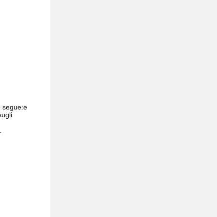
to segue:e
sugli
.