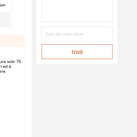
ian
Invii
ura solo 75
i ed è
ere.