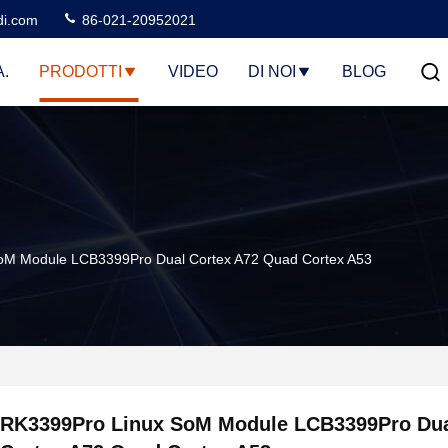
di.com
86-021-20952021
.
PRODOTTI
VIDEO
DI NOI
BLOG
oM Module LCB3399Pro Dual Cortex A72 Quad Cortex A53
RK3399Pro Linux SoM Module LCB3399Pro Du