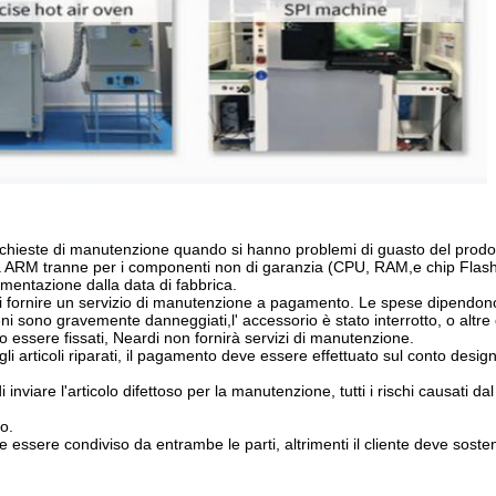
 richieste di manutenzione quando si hanno problemi di guasto del prodo
a ARM tranne per i componenti non di garanzia (CPU, RAM,e chip Flash
limentazione dalla data di fabbrica.
di fornire un servizio di manutenzione a pagamento. Le spese dipendon
ni sono gravemente danneggiati,l' accessorio è stato interrotto, o altre 
o essere fissati, Neardi non fornirà servizi di manutenzione.
i articoli riparati, il pagamento deve essere effettuato sul conto desig
 inviare l'articolo difettoso per la manutenzione, tutti i rischi causati d
so.
ve essere condiviso da entrambe le parti, altrimenti il cliente deve sosten