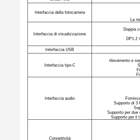
Interfaccia della fotocamera
La ri
Doppia c
Interfaccia di visualizzazione
DP1.2 4
Interfaccia USB
rilevamento e s
Interfaccia tipo-C
S
F
Fi
Interfaccia audio
Fornisce
Supporto di 3 f
Sup
Supporto per due d
Supporto per il 
Connettività