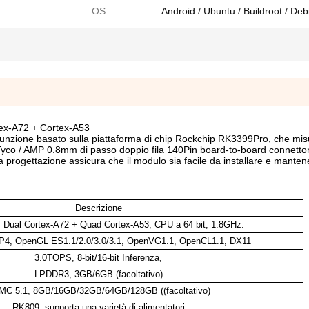
OS:
Android / Ubuntu / Buildroot / Deb
ex-A72 + Cortex-A53
nzione basato sulla piattaforma di chip Rockchip RK3399Pro, che mis
Tyco / AMP 0.8mm di passo doppio fila 140Pin board-to-board connettor
sta progettazione assicura che il modulo sia facile da installare e manten
Descrizione
 Dual Cortex-A72 + Quad Cortex-A53, CPU a 64 bit, 1.8GHz.
P4, OpenGL ES1.1/2.0/3.0/3.1, OpenVG1.1, OpenCL1.1, DX11
3.0TOPS, 8-bit/16-bit Inferenza,
LPDDR3, 3GB/6GB (facoltativo)
C 5.1, 8GB/16GB/32GB/64GB/128GB ((facoltativo)
RK809, supporta una varietà di alimentatori