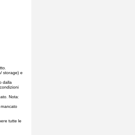
tto.
/ storage) e
o dalla
condizioni
nato. Nota:
al mancato
ere tutte le