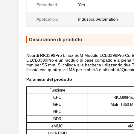
Embedded:
Yes
Application:
Industrial Automation
Descrizione di prodotto
Neardi RK3399Pro Linux SoM Module LCB3399Pro Cort
L'LCB3399Pro è un modulo di base compatto e a piena fu
mm per 55 mm. Si collega alla bacheca utilizzando due 
fissato con quattro viti M3 per stabilità e affidabilitàQue
Parametri del prodotto
Funzione
CPU
RK3399Pro,
GPU
Mali- T860 M
NPU
DDR
eMMC
eMM
Unità PMU