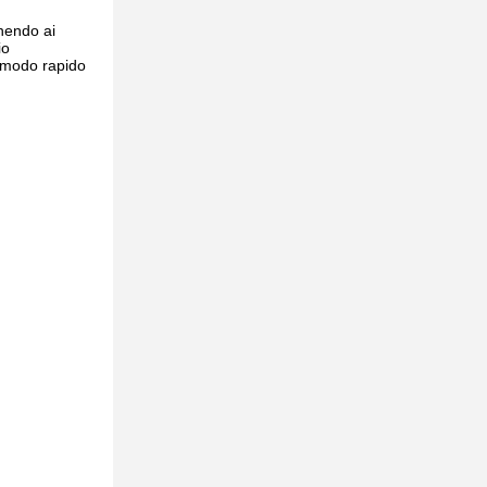
rnendo ai
io
n modo rapido