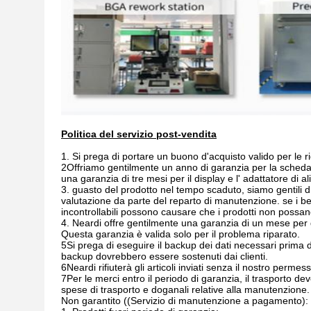
Politica del servizio post-vendita
1. Si prega di portare un buono d'acquisto valido per le
2Offriamo gentilmente un anno di garanzia per la sched
una garanzia di tre mesi per il display e l' adattatore di a
3. guasto del prodotto nel tempo scaduto, siamo gentili 
valutazione da parte del reparto di manutenzione. se i be
incontrollabili possono causare che i prodotti non possan
4. Neardi offre gentilmente una garanzia di un mese per gl
Questa garanzia è valida solo per il problema riparato.
5Si prega di eseguire il backup dei dati necessari prima di
backup dovrebbero essere sostenuti dai clienti.
6Neardi rifiuterà gli articoli inviati senza il nostro permes
7Per le merci entro il periodo di garanzia, il trasporto de
spese di trasporto e doganali relative alla manutenzione.
Non garantito ((Servizio di manutenzione a pagamento):