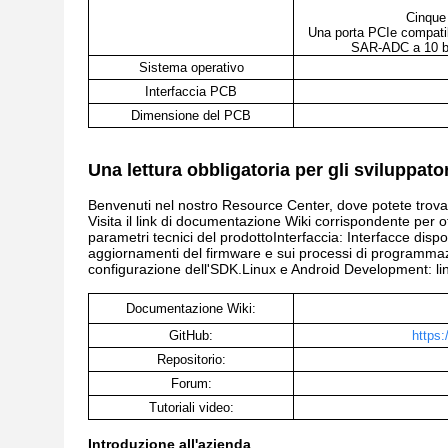
Cinque
Una porta PCIe compati
SAR-ADC a 10 bit
Sistema operativo
Interfaccia PCB
Dimensione del PCB
Una lettura obbligatoria per gli sviluppator
Benvenuti nel nostro Resource Center, dove potete trovare v
Visita il link di documentazione Wiki corrispondente per o
parametri tecnici del prodottoInterfaccia: Interfacce disp
aggiornamenti del firmware e sui processi di programmazi
configurazione dell'SDK.Linux e Android Development: line
Documentazione Wiki:
GitHub:
https:
Repositorio:
Forum:
Tutoriali video:
Introduzione all'azienda