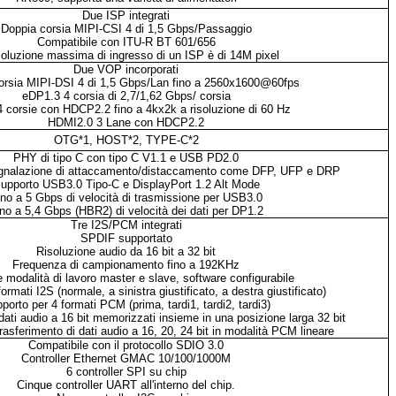
Due ISP integrati
Doppia corsia MIPI-CSI 4 di 1,5 Gbps/Passaggio
Compatibile con ITU-R BT 601/656
soluzione massima di ingresso di un ISP è di 14M pixel
Due VOP incorporati
orsia MIPI-DSI 4 di 1,5 Gbps/Lan fino a 2560x1600@60fps
eDP1.3 4 corsia di 2,7/1,62 Gbps/ corsia
 corsie con HDCP2.2 fino a 4kx2k a risoluzione di 60 Hz
HDMI2.0 3 Lane con HDCP2.2
OTG*1, HOST*2, TYPE-C*2
PHY di tipo C con tipo C V1.1 e USB PD2.0
egnalazione di attaccamento/distaccamento come DFP, UFP e DRP
upporto USB3.0 Tipo-C e DisplayPort 1.2 Alt Mode
ino a 5 Gbps di velocità di trasmissione per USB3.0
no a 5,4 Gbps (HBR2) di velocità dei dati per DP1.2
Tre I2S/PCM integrati
SPDIF supportato
Risoluzione audio da 16 bit a 32 bit
Frequenza di campionamento fino a 192KHz
 modalità di lavoro master e slave, software configurabile
ormati I2S (normale, a sinistra giustificato, a destra giustificato)
porto per 4 formati PCM (prima, tardi1, tardi2, tardi3)
ati audio a 16 bit memorizzati insieme in una posizione larga 32 bit
trasferimento di dati audio a 16, 20, 24 bit in modalità PCM lineare
Compatibile con il protocollo SDIO 3.0
Controller Ethernet GMAC 10/100/1000M
6 controller SPI su chip
Cinque controller UART all'interno del chip.