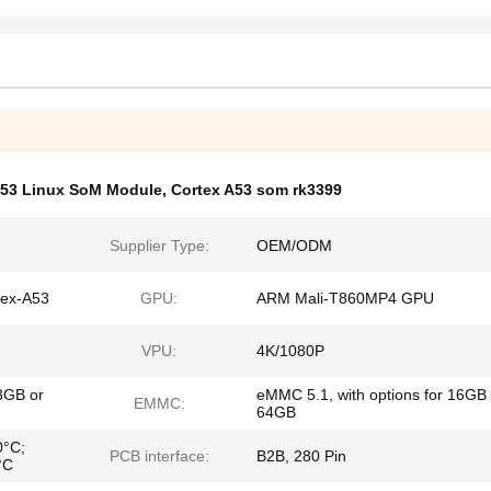
A53 Linux SoM Module
,
Cortex A53 som rk3399
Supplier Type:
OEM/ODM
tex-A53
GPU:
ARM Mali-T860MP4 GPU
VPU:
4K/1080P
3GB or
eMMC 5.1, with options for 16GB 
EMMC:
64GB
0°C;
PCB interface:
B2B, 280 Pin
°C