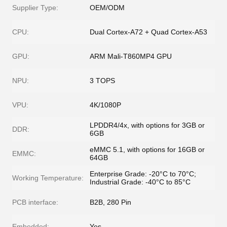
Supplier Type:
OEM/ODM
CPU:
Dual Cortex-A72 + Quad Cortex-A53
GPU:
ARM Mali-T860MP4 GPU
NPU:
3 TOPS
VPU:
4K/1080P
LPDDR4/4x, with options for 3GB or
DDR:
6GB
eMMC 5.1, with options for 16GB or
EMMC:
64GB
Enterprise Grade: -20°C to 70°C;
Working Temperature:
Industrial Grade: -40°C to 85°C
PCB interface:
B2B, 280 Pin
Embedded:
Yes