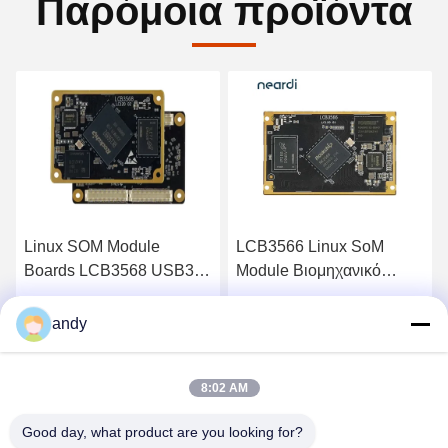
Παρόμοια προϊόντα
Linux SOM Module
LCB3566 Linux SoM
Boards LCB3568 USB3.0
Module Βιομηχανικό
Host, 1 x USB3.0 OTG
σύστημα με 1 * USB3.0
HOST 3 * USB2.0 HOST,
Βρείτε την καλύτερη τιμή
Βρείτε την καλύτερη τιμή
andy
1 * USB2.0 OTG
8:02 AM
Good day, what product are you looking for?