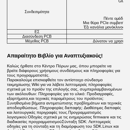
GMAC 
Πέ
Συνδεσιμότητα
Πέντε ομάδες 
Μια θύρα PCIe συμβατή με 
Έξι κανάλια μονόκλινος 10
ΕΣ
Διασύνδεση PCB
Μέγεθος PCB
Δύνατον να χρησιμοπο
Απαραίτητο Βιβλίο για Αναπτυξιακούς!
Καλώς ήρθατε στο Κέντρο Πόρων μας, όπου μπορείτε να
βρείτε διάφορους χρήσιμους συνδέσμους και πληροφορίες για
τους προγραμματιστές.
Παρακαλούμε επισκεφθείτε τον αντίστοιχο σύνδεσμο
τεκμηρίωσης Wiki για να λάβετε λεπτομερείς πληροφορίες
σχετικά με το προϊόν της επιλογής σας, συμπεριλαμβανομένων
των ακόλουθων: Πληροφορίες για το υλικό: Προδιαγραφές,
εξαρτήματα,και τεχνικές παραμέτρους του προϊόντος:
Συνηθισμένα βήματα αντιμετώπισης προβλημάτων και τεχνικές
αποδιορθώσεως. Πληροφορίες διεπαφής: Διαθέσιμες διεπαφές
και λειτουργικές περιγραφές τους.Προγραμματισμός
λογισμικού:Οδηγίες σχετικά με τις ενημερώσεις firmware και τις
διαδικασίες προγραμματισμούΣύνταξη SDK: Λεπτομερείς
οδηγίες για τη σύνταξη και τη διαμόρφωση του SDK.Linux και