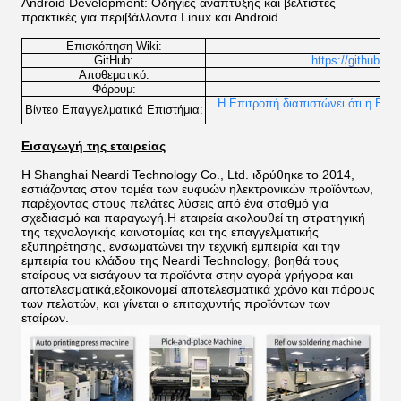
Android Development: Οδηγίες ανάπτυξης και βέλτιστες
πρακτικές για περιβάλλοντα Linux και Android.
Επισκόπηση Wiki:
http
GitHub:
https://github.co
Αποθεματικό:
h
Φόρουμ:
Η Επιτροπή διαπιστώνει ότι η Επι
Βίντεο Επαγγελματικά Επιστήμια:
Εισαγωγή της εταιρείας
Η Shanghai Neardi Technology Co., Ltd. ιδρύθηκε το 2014,
εστιάζοντας στον τομέα των ευφυών ηλεκτρονικών προϊόντων,
παρέχοντας στους πελάτες λύσεις από ένα σταθμό για
σχεδιασμό και παραγωγή.Η εταιρεία ακολουθεί τη στρατηγική
της τεχνολογικής καινοτομίας και της επαγγελματικής
εξυπηρέτησης, ενσωματώνει την τεχνική εμπειρία και την
εμπειρία του κλάδου της Neardi Technology, βοηθά τους
εταίρους να εισάγουν τα προϊόντα στην αγορά γρήγορα και
αποτελεσματικά,εξοικονομεί αποτελεσματικά χρόνο και πόρους
των πελατών, και γίνεται ο επιταχυντής προϊόντων των
εταίρων.