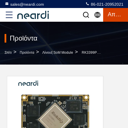
sales@neardi.com
86-021-20952021
Απόσπασμα
Προϊόντα
>
>
>
Σπίτι
Προϊόντα
Λίνουξ SoM Module
RK3399Pro Linux SoM Module LCB3399Pro Διπλός Φλοιός A72 Τετραδιάστατος Φλοιός A53