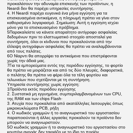
προκαλέσουν την αδυναμία επισκευής των προϊόντων, η
Neardi δεν θα παρέχει υπηρεσίες συντήρησης.
4. Η Neardi παρέχει ευγενικά ένα μήνα εγγύηση για τα
επισκευασμένα αντικείμενα, η πληρωμή πρέπει να γίνει στον
καθορισμένο λογαριασμό. Σημείωση: Αυτή η εγγύηση ισχύει
μόνο για το επισκευασμένο πρόβλημα.
5Παρακαλείστε να κάνετε απαραίτητο αντίγραφο ασφαλείας
δεδομένων πριν το ελαττωματικό στοιχείο αποσταλεί για
συντήρηση, όλοι οι κίνδυνοι που προκαλούνται από την
έλλειψη αντιγράφων ασφαλείας θα πρέπει να αναλαμβάνονται
από τους πελάτες.
6Ο Νίαρντι θα απορρίψει τα αντικείμενα που επιστρέφονται
χωρίς την άδειά μας.
7Για τα εμπορεύματα εντός της περιόδου εγγύησης, το φορτίο
θα πρέπει να μοιράζεται και από τις δύο πλευρές, διαφορετικά,
ο πελάτης θα πρέπει να φέρει όλα τα τέλη φορτίου και
τελωνείων που σχετίζονται με τη συντήρηση.
Υπηρεσία συντήρησης χωρίς εγγύηση:
1Προϊόντα εκτός περιόδου εγγύησης
2. Συστατικά μη εγγυημένα, συμπεριλαμβανομένων των CPU,
της RAM και των chips Flash·
3. Ατυχία που προκαλείται από ακατάλληλες λειτουργίες όπως
μικροκυκλώματα PCB, ρήξη
4. Ο κωδικός γραμμών ή το αναγνωριστικό του εργοστασίου
παραποιούνται ή άλλες εργασίες προκαλούν τα προϊόντα δεν
μπορούν να αναγνωριστούν.
5Ο κωδικός γραμμών ή το αναγνωριστικό του εργοστασίου στο
κουπόνι αγοράς δεν ταιριάζει με το ίδιο το προϊόν.