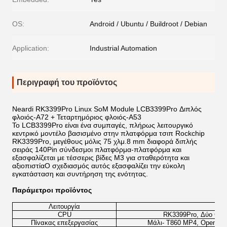
OS:
Android / Ubuntu / Buildroot / Debian
Application:
Industrial Automation
Περιγραφή του προϊόντος
Neardi RK3399Pro Linux SoM Module LCB3399Pro Διπλός
φλοιός-A72 + Τεταρτημόριος φλοιός-A53
Το LCB3399Pro είναι ένα συμπαγές, πλήρως λειτουργικό
κεντρικό μοντέλο βασισμένο στην πλατφόρμα τσιπ Rockchip
RK3399Pro, μεγέθους μόλις 75 χλμ.8 mm διαφορά διπλής
σειράς 140Pin σύνδεσμοι πλατφόρμα-πλατφόρμα και
εξασφαλίζεται με τέσσερις βίδες M3 για σταθερότητα και
αξιοπιστίαΟ σχεδιασμός αυτός εξασφαλίζει την εύκολη
εγκατάσταση και συντήρηση της ενότητας.
Παράμετροι προϊόντος
Λειτουργία
CPU
RK3399Pro, Δύο Cort
Πίνακας επεξεργασίας
Μάλι- T860 MP4, OpenGL E