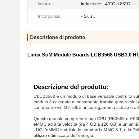
lavoro:
industriale: -40°C a 85°C
Incorporato:
- Sì, sì.
Descrizione di prodotto
Linux SoM Module Boards LCB3568 USB3.0 HO
Descrizione del prodotto:
L'LCB3568 è un modulo di base versatile costruito su
modulo è collegato al basamento tramite quattro slot 
con quattro viti M2, offre un collegamento stabile e af
Questo modulo comprende una CPU (RK3568 o RK356
eMMC ad alta velocità (da 4 GB a 128 GB),e un'unità
LDOL'eMMC soddisfa lo standard eMMC 5.1, e la PMU 
utilizzo ottimizzato dell'energia.