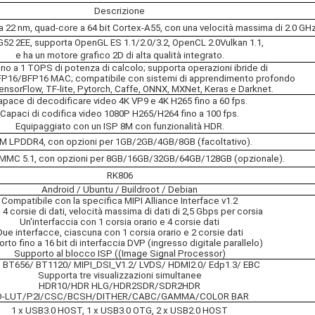
Descrizione
 22 nm, quad-core a 64 bit Cortex-A55, con una velocità massima di 2.0 GHz
52 2EE, supporta OpenGL ES 1.1/2.0/3.2, OpenCL 2.0Vulkan 1.1,
e ha un motore grafico 2D di alta qualità integrato.
fino a 1 TOPS di potenza di calcolo; supporta operazioni ibride di
P16/BFP16 MAC; compatibile con sistemi di apprendimento profondo
nsorFlow, TF-lite, Pytorch, Caffe, ONNX, MXNet, Keras e Darknet.
apace di decodificare video 4K VP9 e 4K H265 fino a 60 fps.
Capaci di codifica video 1080P H265/H264 fino a 100 fps.
Equipaggiato con un ISP 8M con funzionalità HDR.
M LPDDR4, con opzioni per 1GB/2GB/4GB/8GB (facoltativo).
MMC 5.1, con opzioni per 8GB/16GB/32GB/64GB/128GB (opzionale).
RK806
Android / Ubuntu / Buildroot / Debian
Compatibile con la specifica MIPI Alliance Interface v1.2
 4 corsie di dati, velocità massima di dati di 2,5 Gbps per corsia
Un'interfaccia con 1 corsia orario e 4 corsie dati
Due interfacce, ciascuna con 1 corsia orario e 2 corsie dati
rto fino a 16 bit di interfaccia DVP (ingresso digitale parallelo)
Supporto al blocco ISP ((Image Signal Processor)
 BT656/ BT1120/ MIPI_DSI_V1.2/ LVDS/ HDMI2.0/ Edp1.3/ EBC
Supporta tre visualizzazioni simultanee
HDR10/HDR HLG/HDR2SDR/SDR2HDR
D-LUT/P2I/CSC/BCSH/DITHER/CABC/GAMMA/COLOR BAR
1 x USB3.0 HOST, 1 x USB3.0 OTG, 2 x USB2.0 HOST