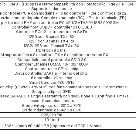
llo PCIe3.1 ((8Gbps) e retrocompatibilità con il protocollo PCIe2.1 e PCIe1
Supporto a due corsie
 controller PCIe con modalità x1 o un controller PCIe con modalità x2
funzionamento doppia: Complexo radicale (RC) e Punto terminale (EP)
 per tre multi-PHY con controller PCIe2.1/SATA3.0/USB3.0/QSGMII
Controller host USB3 + controller OTG USB3
Controller PCIe2.1 / tre controller SATA
I2S0 con 8 canali TX e RX
I2S1 con 8 canali TX e RX
I2S2/I2S3 con 2 canali TX e RX
PDM con 8 canali
M supporta fino a 8 canali per TX e 8 canali per percorso RX
Compatibile con il protocollo SDIO 3.0
Controller Ethernet GMAC 10/100/1000M
Quattro controller SPI su chip
Dieci controller UART all'interno del chip.
6 controller I2C su chip
Smart Card con ISO-7816
on-chip ((PWM0~PWM15) con funzionamento basato sull'interruzione
Gruppi multipli di GPIO
gresso SARADC a singola estremità con risoluzione a 10 bit fino a 1 ms/s
tasso di campionamento
Grado Enterprise: da -20°C a 70°C
Grado industriale: da -40°C a 85°C
B2B,320 Pin
10 strati
L* W * H(mm):60 * 40 * 7,8 ((spessore del PCB 1,6 mm)