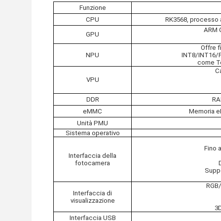
Funzione
CPU
RK3568, processo a
ARM G
GPU
Offre 
NPU
INT8/INT16/F
come Te
C
VPU
DDR
RA
eMMC
Memoria e
Unità PMU
Sistema operativo
Fino a
Interfaccia della
fotocamera
Suppo
RGB/
Interfaccia di
visualizzazione
3
Interfaccia USB