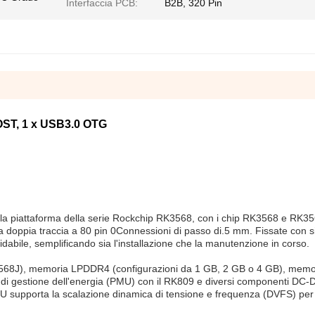
Interfaccia PCB:
B2B, 320 Pin
ST, 1 x USB3.0 OTG
lla piattaforma della serie Rockchip RK3568, con i chip RK3568 e RK356
a doppia traccia a 80 pin 0Connessioni di passo di.5 mm. Fissate con 
fidabile, semplificando sia l'installazione che la manutenzione in corso.
8J), memoria LPDDR4 (configurazioni da 1 GB, 2 GB o 4 GB), memo
 di gestione dell'energia (PMU) con il RK809 e diversi componenti DC-
supporta la scalazione dinamica di tensione e frequenza (DVFS) per