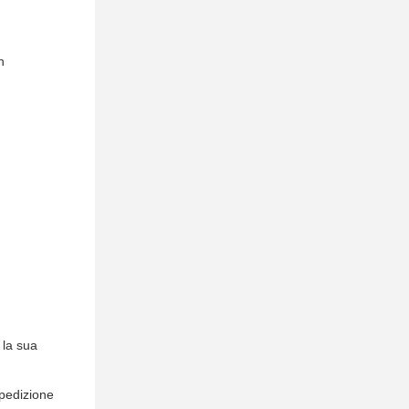
n
 la sua
spedizione