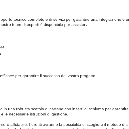
porto tecnico completo e di servizi per garantire una integrazione e u
nostro team di esperti è disponibile per assistervi:
are
a
fficace per garantire il successo del vostro progetto.
in una robusta scatola di cartone con inserti di schiuma per garantire
e le necessarie istruzioni di gestione.
iere affidabile. I clienti avranno la possibilità di scegliere il metodo di 