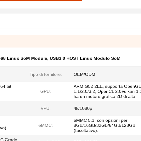
68 Linux SoM Module
,
USB3.0 HOST Linux Modulo SoM
Tipo di fornitore:
OEM/ODM
64 bit
ARM G52 2EE, supporta OpenGL
GPU:
1.1/2.0/3.2, OpenCL 2.0Vulkan 1.
ha un motore grafico 2D di alta
VPU:
4k/1080p
eMMC 5.1, con opzioni per
eMMC:
8GB/16GB/32GB/64GB/128GB
vo).
(facoltativo).
°C Grado