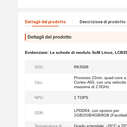
Dettagli del prodotto
Descrizione di prodotto
Dettagli del prodotto
Evidenziare:
Le schede di modulo SoM Linux
,
LCB35
SOC:
RK3568
Processo 22nm, quad-core a 
Cpu:
Cortex-A55, con una velocità
massima di 2.0GHz.
NPU:
1 TOPS
LPDDR4, con opzioni per
DDR:
1GB/2GB/4GB/8GB (Facoltati
Temperatura di
Grado aziendale: -20°C a 70