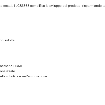
 testati, l'LCB3568 semplifica lo sviluppo del prodotto, risparmiando 
M
ni ridotte
Ethernet e HDMI
sonalizzate
nella robotica e nell'automazione