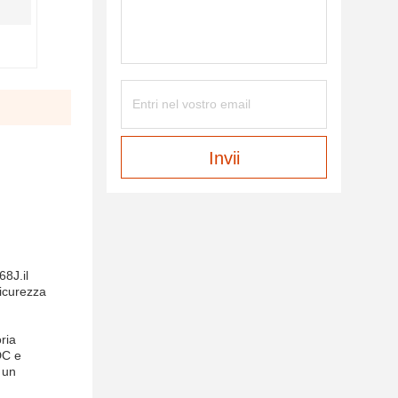
Invii
8J.il
sicurezza
ria
DC e
 un