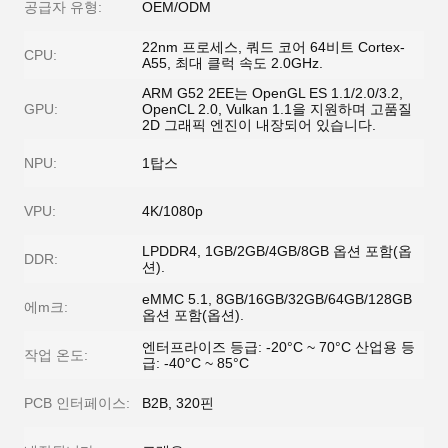
공급자 유형:
OEM/ODM
22nm 프로세스, 쿼드 코어 64비트 Cortex-
CPU:
A55, 최대 클럭 속도 2.0GHz.
ARM G52 2EE는 OpenGL ES 1.1/2.0/3.2,
GPU:
OpenCL 2.0, Vulkan 1.1을 지원하며 고품질
2D 그래픽 엔진이 내장되어 있습니다.
NPU:
1탑스
VPU:
4K/1080p
LPDDR4, 1GB/2GB/4GB/8GB 옵션 포함(옵
DDR:
션).
eMMC 5.1, 8GB/16GB/32GB/64GB/128GB
에m크:
옵션 포함(옵션).
엔터프라이즈 등급: -20°C ~ 70°C 산업용 등
작업 온도:
급: -40°C ~ 85°C
PCB 인터페이스:
B2B, 320핀