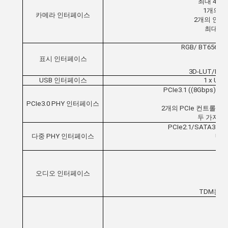
최대 4개의
1개의 
카메라 인터페이스
2개의 인터
최대 1
RGB/ BT656/ B
표시 인터페이스
H
3D-LUT/P2
USB 인터페이스
1 x USB
PCIe3.1 ((8Gbps
PCIe3.0 PHY 인터페이스
2개의 PCIe 컨트롤러를
두 가지 동
PCIe2.1/SATA3.
다중 PHY 인터페이스
US
PC
오디오 인터페이스
TDM는 