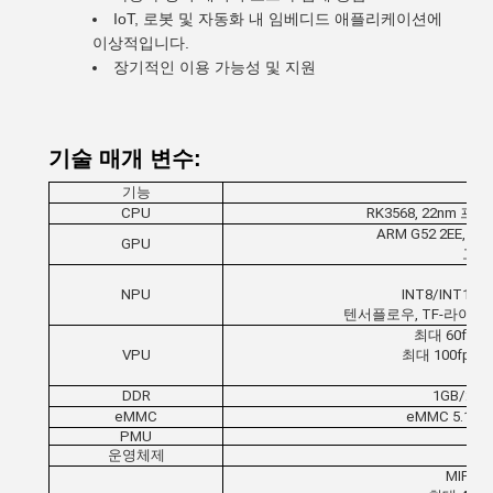
IoT, 로봇 및 자동화 내 임베디드 애플리케이션에
이상적입니다.
장기적인 이용 가능성 및 지원
기술 매개 변수:
기능
CPU
RK3568, 22nm 
ARM G52 2EE, O
GPU
고품
최
NPU
INT8/INT1
텐서플로우, TF-라이트, 
최대 60fps
VPU
최대 100fps
H
DDR
1GB/2G
eMMC
eMMC 5.1 스
PMU
운영체제
MIPI